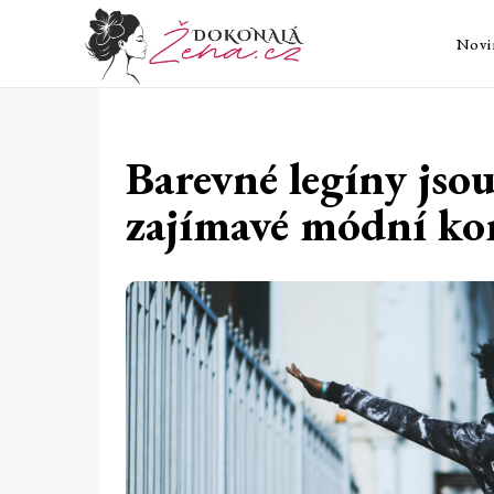
Novi
Barevné legíny jso
zajímavé módní ko