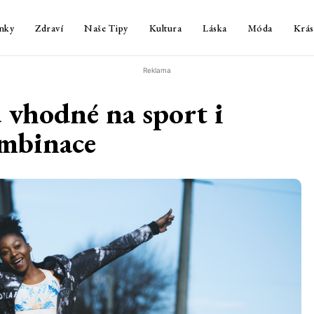
nky
Zdraví
Naše Tipy
Kultura
Láska
Móda
Krás
Reklama
u vhodné na sport i
mbinace