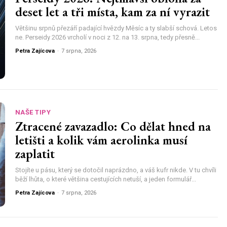
deset let a tři místa, kam za ní vyrazit
Většinu srpnů přezáří padající hvězdy Měsíc a ty slabší schová. Letos
ne. Perseidy 2026 vrcholí v noci z 12. na 13. srpna, tedy přesně...
Petra Zajícova
-
7 srpna, 2026
NAŠE TIPY
Ztracené zavazadlo: Co dělat hned na
letišti a kolik vám aerolinka musí
zaplatit
Stojíte u pásu, který se dotočil naprázdno, a váš kufr nikde. V tu chvíli
běží lhůta, o které většina cestujících netuší, a jeden formulář...
Petra Zajícova
-
7 srpna, 2026