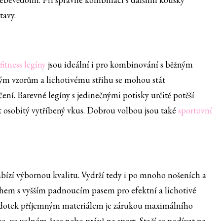
tavy.
fitness legíny
jsou ideální i pro kombinování s běžným
ým vzorům a lichotivému střihu se mohou stát
ní. Barevné legíny s jedinečnými potisky určitě potěší
at osobitý vytříbený vkus. Dobrou volbou jsou také
sportovní
nabízí výbornou kvalitu. Vydrží tedy i po mnoho nošeních a
ihem s vyšším padnoucím pasem pro efektní a lichotivé
 dotek příjemným materiálem je zárukou maximálního
áce, ve volném čase nebo právě na sport. Stačí se podívat na