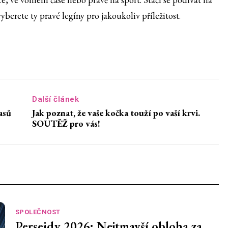
yberete ty pravé legíny pro jakoukoliv příležitost.
Další článek
asů
Jak poznat, že vaše kočka touží po vaší krvi.
SOUTĚŽ pro vás!
SPOLEČNOST
Perseidy 2026: Nejtmavší obloha za