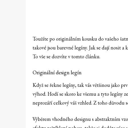
Toužíte po originálním kousku do vašeho šatn
takové jsou barevné legíny. Jak se dají nosit 
To vše se dozvíte v tomto článku.
Originální design legín
Když se řekne legíny, tak vás většinou jako p
výhod. Hodí se skoro ke všemu a tyto legíny ze
neprozáří celkový váš vzhled. Z toho důvodu 
Výběrem vhodného designu s abstraktním vz
efektu zeštíhlení nohou, takže si dodáte více