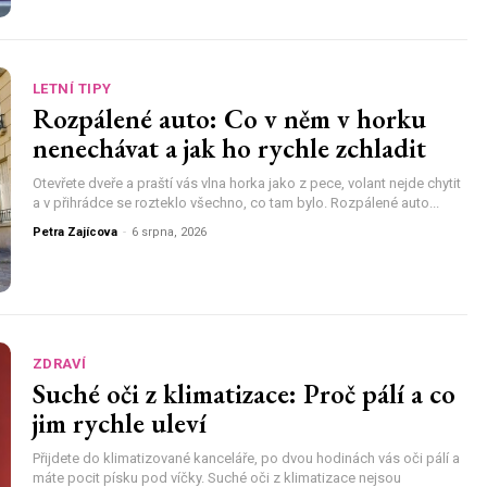
LETNÍ TIPY
Rozpálené auto: Co v něm v horku
nenechávat a jak ho rychle zchladit
Otevřete dveře a praští vás vlna horka jako z pece, volant nejde chytit
a v přihrádce se rozteklo všechno, co tam bylo. Rozpálené auto...
Petra Zajícova
-
6 srpna, 2026
ZDRAVÍ
Suché oči z klimatizace: Proč pálí a co
jim rychle uleví
Přijdete do klimatizované kanceláře, po dvou hodinách vás oči pálí a
máte pocit písku pod víčky. Suché oči z klimatizace nejsou