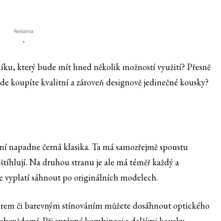
Reklama
'
íku, který bude mít hned několik možností využití? Přesně
a kde koupíte kvalitní a zároveň designově jedinečné kousky?
rvní napadne černá klasika. Ta má samozřejmě spoustu
štíhlují. Na druhou stranu je ale má téměř každý a
se vyplatí sáhnout po originálních modelech.
orem či barevným stínováním můžete dosáhnout optického
 sebevědomí. Při správné kombinaci s dalšími kousky