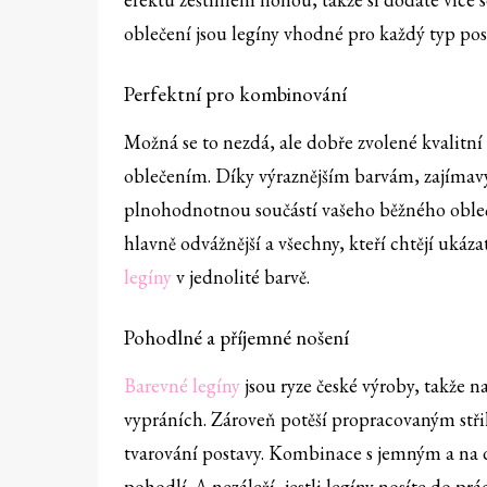
oblečení jsou legíny vhodné pro každý typ pos
Perfektní pro kombinování
Možná se to nezdá, ale dobře zvolené kvalitní
oblečením. Díky výraznějším barvám, zajímav
plnohodnotnou součástí vašeho běžného obleče
hlavně odvážnější a všechny, kteří chtějí ukáz
legíny
v jednolité barvě.
Pohodlné a příjemné nošení
Barevné legíny
jsou ryze české výroby, takže 
vypráních. Zároveň potěší propracovaným stř
tvarování postavy. Kombinace s jemným a na
pohodlí. A nezáleží, jestli legíny nosíte do pr