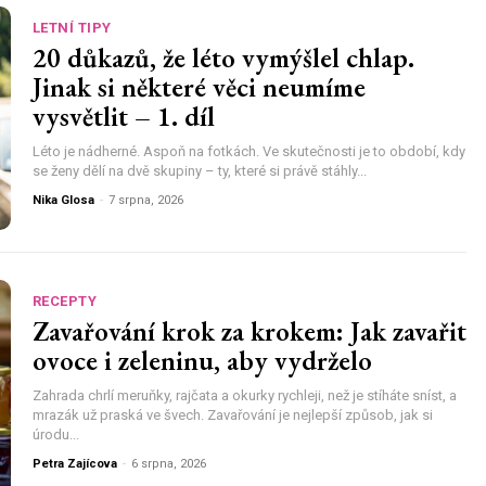
LETNÍ TIPY
20 důkazů, že léto vymýšlel chlap.
Jinak si některé věci neumíme
vysvětlit – 1. díl
Léto je nádherné. Aspoň na fotkách. Ve skutečnosti je to období, kdy
se ženy dělí na dvě skupiny – ty, které si právě stáhly...
Nika Glosa
-
7 srpna, 2026
RECEPTY
Zavařování krok za krokem: Jak zavařit
ovoce i zeleninu, aby vydrželo
Zahrada chrlí meruňky, rajčata a okurky rychleji, než je stíháte sníst, a
mrazák už praská ve švech. Zavařování je nejlepší způsob, jak si
úrodu...
Petra Zajícova
-
6 srpna, 2026