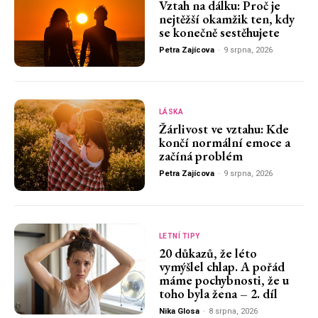
Vztah na dálku: Proč je
nejtěžší okamžik ten, kdy
se konečně sestěhujete
Petra Zajícova
-
9 srpna, 2026
LÁSKA
Žárlivost ve vztahu: Kde
končí normální emoce a
začíná problém
Petra Zajícova
-
9 srpna, 2026
LETNÍ TIPY
20 důkazů, že léto
vymýšlel chlap. A pořád
máme pochybnosti, že u
toho byla žena – 2. díl
Nika Glosa
-
8 srpna, 2026