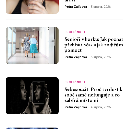
Petra Zajícova
-
5 srpna, 2026
SPOLEČNOST
Senioři v horku: Jak poznat
přehřátí včas a jak rodičům
pomoct
Petra Zajícova
-
5 srpna, 2026
SPOLEČNOST
Sebesoucit: Proč tvrdost k
sobě samé nefunguje a co
zabírá místo ní
Petra Zajícova
-
4 srpna, 2026