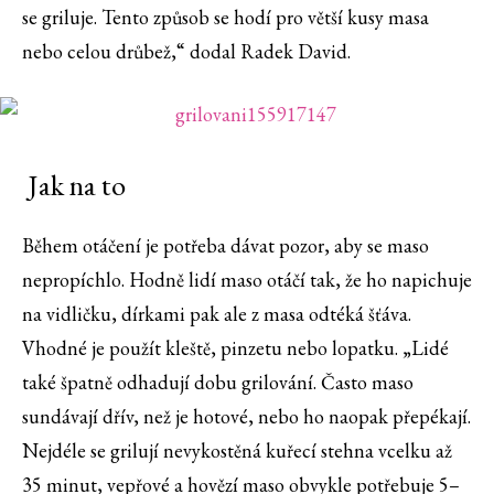
se griluje. Tento způsob se hodí pro větší kusy masa
nebo celou drůbež,“ dodal Radek David.
Jak na to
Během otáčení je potřeba dávat pozor, aby se maso
nepropíchlo. Hodně lidí maso otáčí tak, že ho napichuje
na vidličku, dírkami pak ale z masa odtéká šťáva.
Vhodné je použít kleště, pinzetu nebo lopatku. „Lidé
také špatně odhadují dobu grilování. Často maso
sundávají dřív, než je hotové, nebo ho naopak přepékají.
Nejdéle se grilují nevykostěná kuřecí stehna vcelku až
35 minut, vepřové a hovězí maso obvykle potřebuje 5–