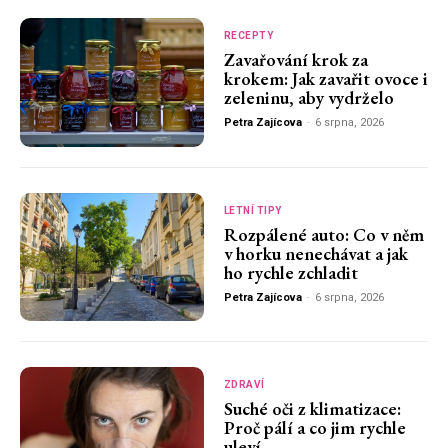
RECEPTY
Zavařování krok za
krokem: Jak zavařit ovoce i
zeleninu, aby vydrželo
Petra Zajícova
-
6 srpna, 2026
LETNÍ TIPY
Rozpálené auto: Co v něm
v horku nenechávat a jak
ho rychle zchladit
Petra Zajícova
-
6 srpna, 2026
ZDRAVÍ
Suché oči z klimatizace:
Proč pálí a co jim rychle
uleví