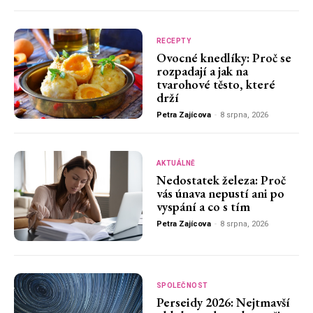
RECEPTY
Ovocné knedlíky: Proč se
rozpadají a jak na
tvarohové těsto, které
drží
Petra Zajícova
-
8 srpna, 2026
AKTUÁLNĚ
Nedostatek železa: Proč
vás únava nepustí ani po
vyspání a co s tím
Petra Zajícova
-
8 srpna, 2026
SPOLEČNOST
Perseidy 2026: Nejtmavší