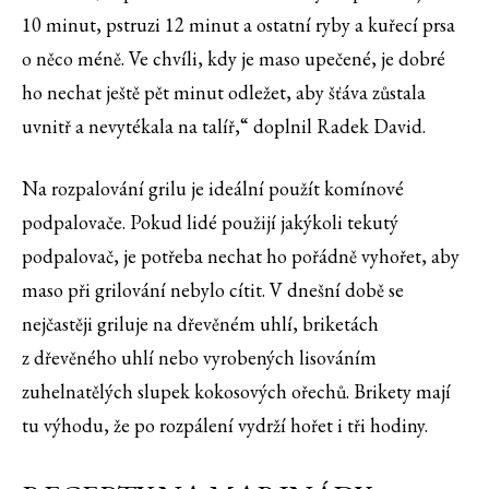
10 minut, pstruzi 12 minut a ostatní ryby a kuřecí prsa
o něco méně. Ve chvíli, kdy je maso upečené, je dobré
ho nechat ještě pět minut odležet, aby šťáva zůstala
uvnitř a nevytékala na talíř,“ doplnil Radek David.
Na rozpalování grilu je ideální použít komínové
podpalovače. Pokud lidé použijí jakýkoli tekutý
podpalovač, je potřeba nechat ho pořádně vyhořet, aby
maso při grilování nebylo cítit. V dnešní době se
nejčastěji griluje na dřevěném uhlí, briketách
z dřevěného uhlí nebo vyrobených lisováním
zuhelnatělých slupek kokosových ořechů. Brikety mají
tu výhodu, že po rozpálení vydrží hořet i tři hodiny.