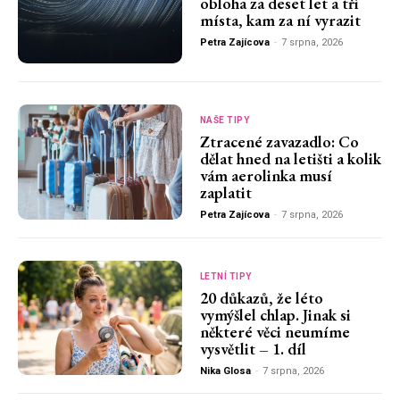
obloha za deset let a tři
místa, kam za ní vyrazit
Petra Zajícova
-
7 srpna, 2026
NAŠE TIPY
Ztracené zavazadlo: Co
dělat hned na letišti a kolik
vám aerolinka musí
zaplatit
Petra Zajícova
-
7 srpna, 2026
LETNÍ TIPY
20 důkazů, že léto
vymýšlel chlap. Jinak si
některé věci neumíme
vysvětlit – 1. díl
Nika Glosa
-
7 srpna, 2026