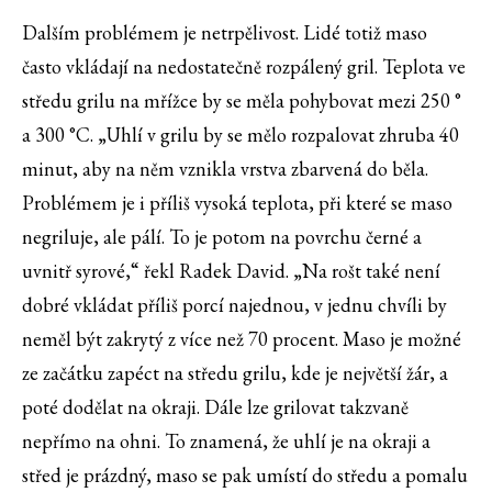
Dalším problémem je netrpělivost. Lidé totiž maso
často vkládají na nedostatečně rozpálený gril. Teplota ve
středu grilu na mřížce by se měla pohybovat mezi 250 °
a 300 °C. „Uhlí v grilu by se mělo rozpalovat zhruba 40
minut, aby na něm vznikla vrstva zbarvená do běla.
Problémem je i příliš vysoká teplota, při které se maso
negriluje, ale pálí. To je potom na povrchu černé a
uvnitř syrové,“ řekl Radek David. „Na rošt také není
dobré vkládat příliš porcí najednou, v jednu chvíli by
neměl být zakrytý z více než 70 procent. Maso je možné
ze začátku zapéct na středu grilu, kde je největší žár, a
poté dodělat na okraji. Dále lze grilovat takzvaně
nepřímo na ohni. To znamená, že uhlí je na okraji a
střed je prázdný, maso se pak umístí do středu a pomalu