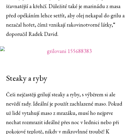
šťavnatější a křehčí. Důležité také je marinádu z masa
před opékáním lehce setřít, aby olej nekapal do grilu a
nezačal hořet, čímž vznikají rakovinotvorné látky,“
doporučil Radek David.
Steaky a ryby
Češi nejčastěji grilují steaky a ryby, s výběrem si ale
nevědí rady. Ideální je použít zachlazené maso. Pokud
už lidé vytahují maso z mrazáku, musí ho nejprve
nechat rozmrazit ideálně přes noc v lednici nebo při
pokojové teplotě, nikdy v mikrovlnné troubě! K