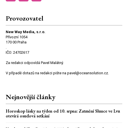
Provozovatel
New Way Media, s.r.o.
Přívozní 1054
170 00 Praha
.
IČO: 24702617
Za redakci odpovídá Pavel Malátný.
V případě dotazů na redakci pište na pavel@oceansolution.cz.
Nejnovější články
Horoskop lásky na týden od 10. srpna: Zatmění Slunce ve Lvu
otevírá osudová setkání