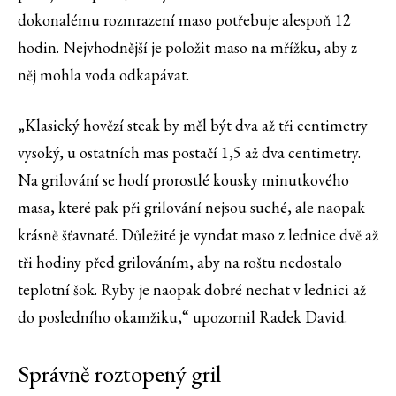
dokonalému rozmrazení maso potřebuje alespoň 12
hodin. Nejvhodnější je položit maso na mřížku, aby z
něj mohla voda odkapávat.
„Klasický hovězí steak by měl být dva až tři centimetry
vysoký, u ostatních mas postačí 1,5 až dva centimetry.
Na grilování se hodí prorostlé kousky minutkového
masa, které pak při grilování nejsou suché, ale naopak
krásně šťavnaté. Důležité je vyndat maso z lednice dvě až
tři hodiny před grilováním, aby na roštu nedostalo
teplotní šok. Ryby je naopak dobré nechat v lednici až
do posledního okamžiku,“ upozornil Radek David.
Správně roztopený gril