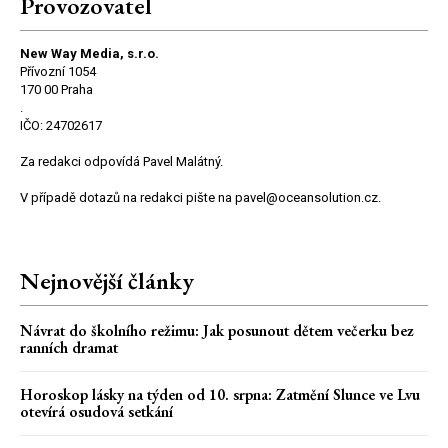
Provozovatel
New Way Media, s.r.o.
Přívozní 1054
170 00 Praha
.
IČO: 24702617
Za redakci odpovídá Pavel Malátný.
V případě dotazů na redakci pište na pavel@oceansolution.cz.
Nejnovější články
Návrat do školního režimu: Jak posunout dětem večerku bez
ranních dramat
Horoskop lásky na týden od 10. srpna: Zatmění Slunce ve Lvu
otevírá osudová setkání