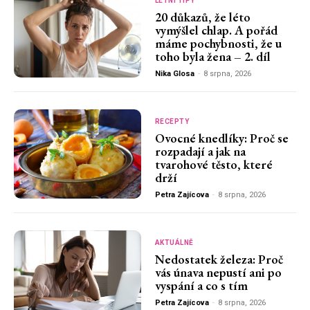
LETNÍ TIPY
20 důkazů, že léto
vymýšlel chlap. A pořád
máme pochybnosti, že u
toho byla žena – 2. díl
Nika Glosa
-
8 srpna, 2026
RECEPTY
Ovocné knedlíky: Proč se
rozpadají a jak na
tvarohové těsto, které
drží
Petra Zajícova
-
8 srpna, 2026
AKTUÁLNĚ
Nedostatek železa: Proč
vás únava nepustí ani po
vyspání a co s tím
Petra Zajícova
-
8 srpna, 2026