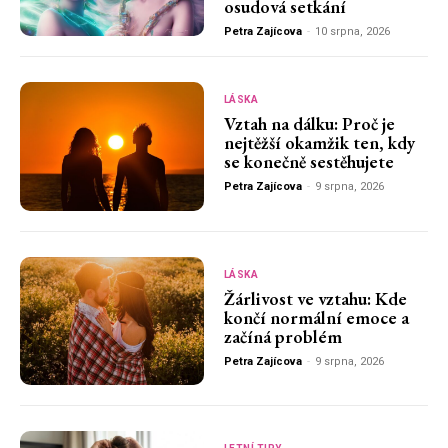
osudová setkání
Petra Zajícova
-
10 srpna, 2026
LÁSKA
Vztah na dálku: Proč je
nejtěžší okamžik ten, kdy
se konečně sestěhujete
Petra Zajícova
-
9 srpna, 2026
LÁSKA
Žárlivost ve vztahu: Kde
končí normální emoce a
začíná problém
Petra Zajícova
-
9 srpna, 2026