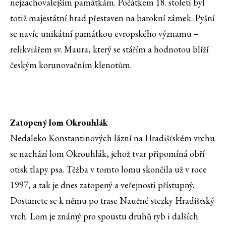
nejzachovalejším památkám. Počátkem 18. století byl
totiž majestátní hrad přestaven na barokní zámek. Pyšní
se navíc unikátní památkou evropského významu –
relikviářem sv. Maura, který se stářím a hodnotou blíží
českým korunovačním klenotům.
Zatopený lom Okrouhlák
Nedaleko Konstantinových lázní na Hradišťském vrchu
se nachází lom Okrouhlák, jehož tvar připomíná obří
otisk tlapy psa. Těžba v tomto lomu skončila už v roce
1997, a tak je dnes zatopený a veřejnosti přístupný.
Dostanete se k němu po trase Naučné stezky Hradišťský
vrch. Lom je známý pro spoustu druhů ryb i dalších