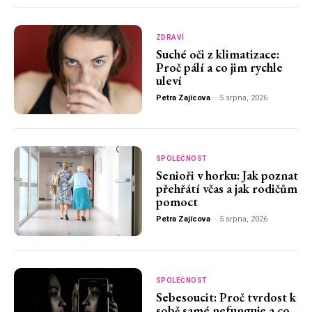
ZDRAVÍ
Suché oči z klimatizace:
Proč pálí a co jim rychle
uleví
Petra Zajícova
-
5 srpna, 2026
SPOLEČNOST
Senioři v horku: Jak poznat
přehřátí včas a jak rodičům
pomoct
Petra Zajícova
-
5 srpna, 2026
SPOLEČNOST
Sebesoucit: Proč tvrdost k
sobě samé nefunguje a co