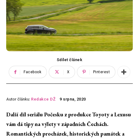
Sdílet článek
Facebook
X
Pinterest
Autor článku:
Redakce DŽ
9 srpna, 2020
Další dí
l seri
álu Počesku z produkce Toyoty a Lexusu
vám dá tipy na výlety v západních Čechách.
Romantických procházek, historických památek a