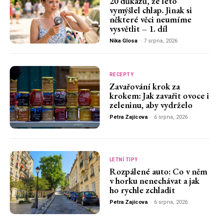
20 důkazů, že léto
vymýšlel chlap. Jinak si
některé věci neumíme
vysvětlit – 1. díl
Nika Glosa
-
7 srpna, 2026
RECEPTY
Zavařování krok za
krokem: Jak zavařit ovoce i
zeleninu, aby vydrželo
Petra Zajícova
-
6 srpna, 2026
LETNÍ TIPY
Rozpálené auto: Co v něm
v horku nenechávat a jak
ho rychle zchladit
Petra Zajícova
-
6 srpna, 2026