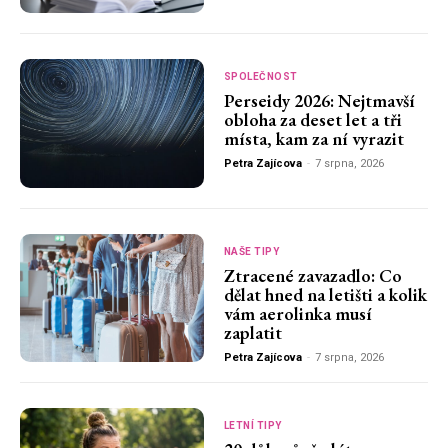
SPOLEČNOST
Perseidy 2026: Nejtmavší
obloha za deset let a tři
místa, kam za ní vyrazit
Petra Zajícova
-
7 srpna, 2026
NAŠE TIPY
Ztracené zavazadlo: Co
dělat hned na letišti a kolik
vám aerolinka musí
zaplatit
Petra Zajícova
-
7 srpna, 2026
LETNÍ TIPY