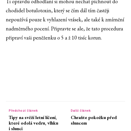
Ti opravdu odhodlaní si mohou nechat píchnout do
chodidel botulotoxin, který se čím dál tím častěji
nepoužívá pouze k vyhlazení vrásek, ale také k zmírnění
nadměrného pocení. Připravte se ale, že tato procedura
připraví vaši peněženku o 5 a ž 10 tisíc korun.
Předchozí článek
Další článek
Tipy na svěží letní líčení,
Chraňte pokožku před
které odolá vedru, vlhku
sluncem
i slunci