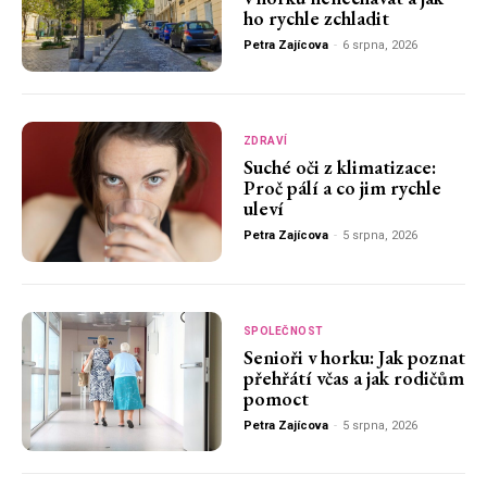
ho rychle zchladit
Petra Zajícova
-
6 srpna, 2026
ZDRAVÍ
Suché oči z klimatizace:
Proč pálí a co jim rychle
uleví
Petra Zajícova
-
5 srpna, 2026
SPOLEČNOST
Senioři v horku: Jak poznat
přehřátí včas a jak rodičům
pomoct
Petra Zajícova
-
5 srpna, 2026