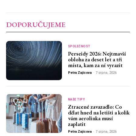
DOPORUČUJEME
SPOLEČNOST
Perseidy 2026: Nejtmavší
obloha za deset let a tři
místa, kam za ní vyrazit
Petra Zajícova
-
7 srpna, 2026
NAŠE TIPY
Ztracené zavazadlo: Co
dělat hned na letišti a kolik
vám aerolinka musí
zaplatit
Petra Zajícova
-
7 srpna, 2026