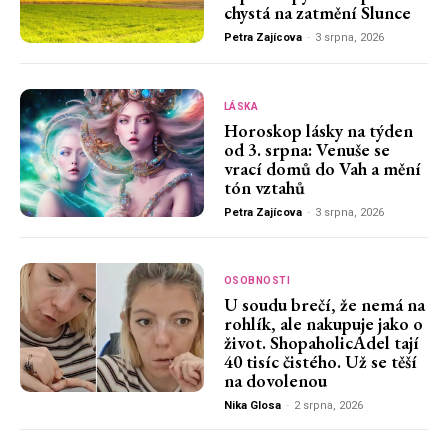
chystá na zatmění Slunce
Petra Zajícova
-
3 srpna, 2026
LÁSKA
Horoskop lásky na týden
od 3. srpna: Venuše se
vrací domů do Vah a mění
tón vztahů
Petra Zajícova
-
3 srpna, 2026
OSOBNOSTI
U soudu brečí, že nemá na
rohlík, ale nakupuje jako o
život. ShopaholicAdel tají
40 tisíc čistého. Už se těší
na dovolenou
Nika Glosa
-
2 srpna, 2026