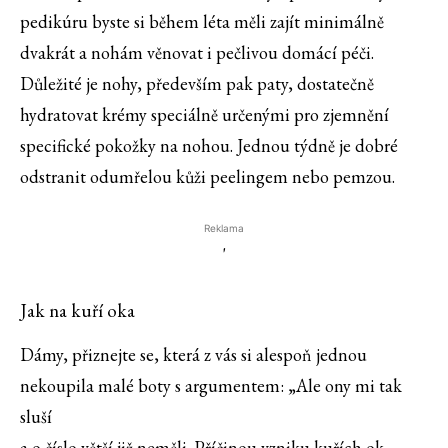
pedikúru byste si během léta měli zajít minimálně
dvakrát a nohám věnovat i pečlivou domácí péči.
Důležité je nohy, především pak paty, dostatečně
hydratovat krémy speciálně určenými pro zjemnění
specifické pokožky na nohou. Jednou týdně je dobré
odstranit odumřelou kůži peelingem nebo pemzou.
Reklama
'
Jak na kuří oka
Dámy, přiznejte se, která z vás si alespoň jednou
nekoupila malé boty s argumentem: „Ale ony mi tak
sluší
a o číslo větší již neměli. Příčinou vzniku kuřích ok