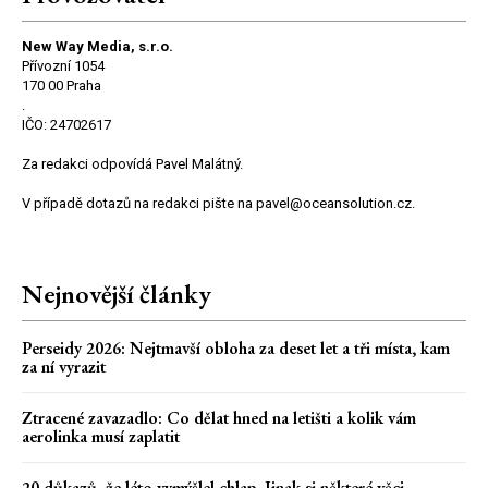
New Way Media, s.r.o.
Přívozní 1054
170 00 Praha
.
IČO: 24702617
Za redakci odpovídá Pavel Malátný.
V případě dotazů na redakci pište na pavel@oceansolution.cz.
Nejnovější články
Perseidy 2026: Nejtmavší obloha za deset let a tři místa, kam
za ní vyrazit
Ztracené zavazadlo: Co dělat hned na letišti a kolik vám
aerolinka musí zaplatit
20 důkazů, že léto vymýšlel chlap. Jinak si některé věci