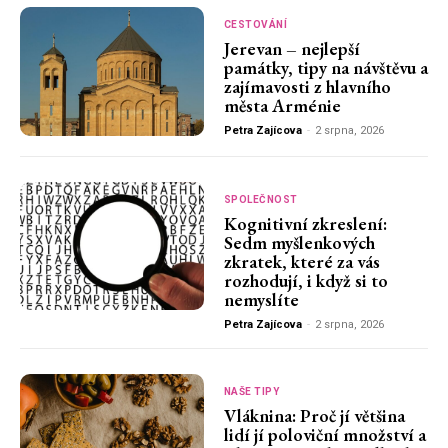
CESTOVÁNÍ
Jerevan – nejlepší
památky, tipy na návštěvu a
zajímavosti z hlavního
města Arménie
Petra Zajícova
-
2 srpna, 2026
SPOLEČNOST
Kognitivní zkreslení:
Sedm myšlenkových
zkratek, které za vás
rozhodují, i když si to
nemyslíte
Petra Zajícova
-
2 srpna, 2026
NAŠE TIPY
Vláknina: Proč jí většina
lidí jí poloviční množství a