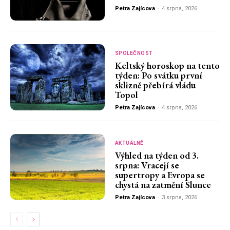
Petra Zajícova
-
4 srpna, 2026
SPOLEČNOST
Keltský horoskop na tento
týden: Po svátku první
sklizně přebírá vládu
Topol
Petra Zajícova
-
4 srpna, 2026
AKTUÁLNĚ
Výhled na týden od 3.
srpna: Vracejí se
supertropy a Evropa se
chystá na zatmění Slunce
Petra Zajícova
-
3 srpna, 2026