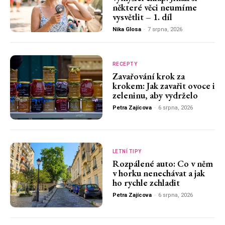
některé věci neumíme
vysvětlit – 1. díl
Nika Glosa
-
7 srpna, 2026
RECEPTY
Zavařování krok za
krokem: Jak zavařit ovoce i
zeleninu, aby vydrželo
Petra Zajícova
-
6 srpna, 2026
LETNÍ TIPY
Rozpálené auto: Co v něm
v horku nenechávat a jak
ho rychle zchladit
Petra Zajícova
-
6 srpna, 2026