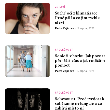
ZDRAVÍ
Suché oči z klimatizace:
Proč pálí a co jim rychle
uleví
Petra Zajícova
-
5 srpna, 2026
SPOLEČNOST
Senioři v horku: Jak poznat
přehřátí včas a jak rodičům
pomoct
Petra Zajícova
-
5 srpna, 2026
SPOLEČNOST
Sebesoucit: Proč tvrdost k
sobě samé nefunguje a co
zabírá místo ní