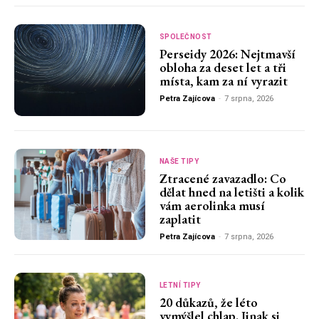
SPOLEČNOST
Perseidy 2026: Nejtmavší
obloha za deset let a tři
místa, kam za ní vyrazit
Petra Zajícova
-
7 srpna, 2026
NAŠE TIPY
Ztracené zavazadlo: Co
dělat hned na letišti a kolik
vám aerolinka musí
zaplatit
Petra Zajícova
-
7 srpna, 2026
LETNÍ TIPY
20 důkazů, že léto
vymýšlel chlap. Jinak si