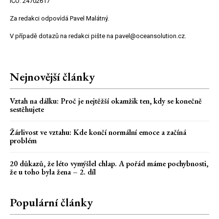
IČO: 24702617
Za redakci odpovídá Pavel Malátný.
V případě dotazů na redakci pište na pavel@oceansolution.cz.
Nejnovější články
Vztah na dálku: Proč je nejtěžší okamžik ten, kdy se konečně
sestěhujete
Žárlivost ve vztahu: Kde končí normální emoce a začíná
problém
20 důkazů, že léto vymýšlel chlap. A pořád máme pochybnosti,
že u toho byla žena – 2. díl
Populární články