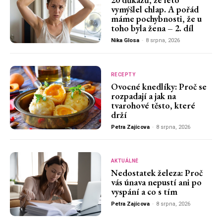
vymýšlel chlap. A pořád
máme pochybnosti, že u
toho byla žena – 2. díl
Nika Glosa
-
8 srpna, 2026
RECEPTY
Ovocné knedlíky: Proč se
rozpadají a jak na
tvarohové těsto, které
drží
Petra Zajícova
-
8 srpna, 2026
AKTUÁLNĚ
Nedostatek železa: Proč
vás únava nepustí ani po
vyspání a co s tím
Petra Zajícova
-
8 srpna, 2026