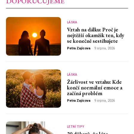
DOPORUČUJEME
LÁSKA
Vztah na dálku: Proč je
nejtěžší okamžik ten, kdy
se konečně sestěhujete
Petra Zajícova
-
9 srpna, 2026
LÁSKA
Žárlivost ve vztahu: Kde
končí normální emoce a
začíná problém
Petra Zajícova
-
9 srpna, 2026
LETNÍ TIPY
20 důkazů, že léto