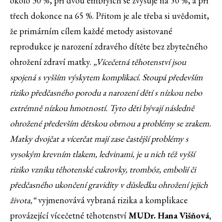
okolo 30 %, při dvou embryích se zvyšuje na 50 %, a při
třech dokonce na 65 %. Přitom je ale třeba si uvědomit,
že primárním cílem každé metody asistované
reprodukce je narození zdravého dítěte bez zbytečného
ohrožení zdraví matky.
„Vícečetná těhotenství jsou
spojená s vyšším výskytem komplikací. Stoupá především
riziko předčasného porodu a narození dětí s nízkou nebo
extrémně nízkou hmotností. Tyto děti bývají následně
ohrožené především dětskou obrnou a problémy se zrakem.
Matky dvojčat a vícerčat mají zase častější problémy s
vysokým krevním tlakem, ledvinami, je u nich též vyšší
riziko vzniku těhotenské cukrovky, trombóz, embolií či
předčasného ukončení gravidity v důsledku ohrožení jejich
života,“
vyjmenovává vybraná rizika a komplikace
provázející vícečetné těhotenství
MUDr. Hana Višňová,