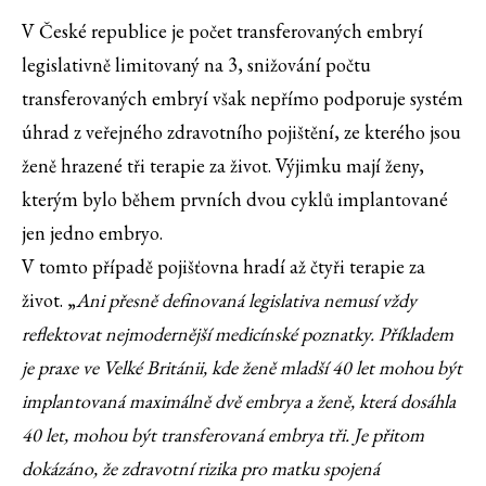
V České republice je počet transferovaných embryí
legislativně limitovaný na 3, snižování počtu
transferovaných embryí však nepřímo podporuje systém
úhrad z veřejného zdravotního pojištění, ze kterého jsou
ženě hrazené tři terapie za život. Výjimku mají ženy,
kterým bylo během prvních dvou cyklů implantované
jen jedno embryo.
V tomto případě pojišťovna hradí až čtyři terapie za
život. „
Ani přesně definovaná legislativa nemusí vždy
reflektovat nejmodernější medicínské poznatky. Příkladem
je praxe ve Velké Británii, kde ženě mladší 40 let mohou být
implantovaná maximálně dvě embrya a ženě, která dosáhla
40 let, mohou být transferovaná embrya tři. Je přitom
dokázáno, že zdravotní rizika pro matku spojená