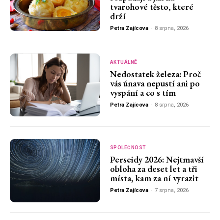
tvarohové těsto, které
drží
Petra Zajícova
-
8 srpna, 2026
AKTUÁLNĚ
Nedostatek železa: Proč
vás únava nepustí ani po
vyspání a co s tím
Petra Zajícova
-
8 srpna, 2026
SPOLEČNOST
Perseidy 2026: Nejtmavší
obloha za deset let a tři
místa, kam za ní vyrazit
Petra Zajícova
-
7 srpna, 2026