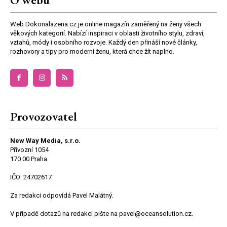
Web Dokonalazena.cz je online magazín zaměřený na ženy všech
věkových kategorií. Nabízí inspiraci v oblasti životního stylu, zdraví,
vztahů, módy i osobního rozvoje. Každý den přináší nové články,
rozhovory a tipy pro moderní ženu, která chce žít naplno.
Provozovatel
New Way Media, s.r.o.
Přívozní 1054
170 00 Praha
.
IČO: 24702617
Za redakci odpovídá Pavel Malátný.
V případě dotazů na redakci pište na pavel@oceansolution.cz.