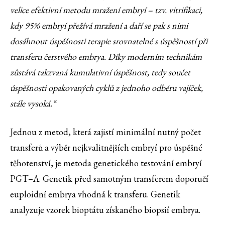
velice efektivní metodu mražení embryí – tzv. vitrifikaci,
kdy 95% embryí přežívá mražení a daří se pak s nimi
dosáhnout úspěšnosti terapie srovnatelné s úspěšností při
transferu čerstvého embrya. Díky moderním technikám
zůstává takzvaná kumulativní úspěšnost, tedy součet
úspěšnosti opakovaných cyklů z jednoho odběru vajíček,
stále vysoká.“
Jednou z metod, která zajistí minimální nutný počet
transferů a výběr nejkvalitnějších embryí pro úspěšné
těhotenství, je metoda genetického testování embryí
PGT–A. Genetik před samotným transferem doporučí
euploidní embrya vhodná k transferu. Genetik
analyzuje vzorek bioptátu získaného biopsií embrya.