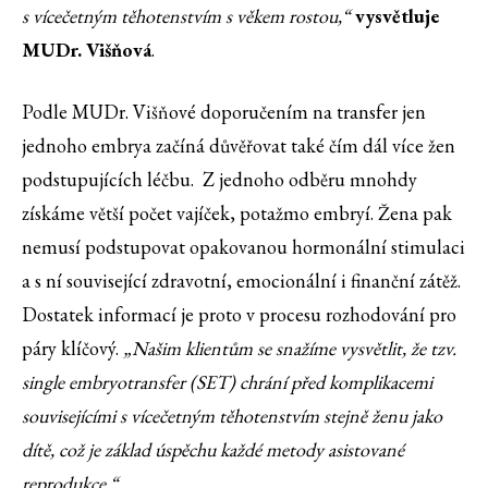
s vícečetným těhotenstvím s věkem rostou,“
vysvětluje
MUDr. Višňová
.
Podle MUDr. Višňové doporučením na transfer jen
jednoho embrya začíná důvěřovat také čím dál více žen
podstupujících léčbu. Z jednoho odběru mnohdy
získáme větší počet vajíček, potažmo embryí. Žena pak
nemusí podstupovat opakovanou hormonální stimulaci
a s ní související zdravotní, emocionální i finanční zátěž.
Dostatek informací je proto v procesu rozhodování pro
páry klíčový.
„Našim klientům se snažíme vysvětlit, že tzv.
single embryotransfer (SET) chrání před komplikacemi
souvisejícími s vícečetným těhotenstvím stejně ženu jako
dítě, což je základ úspěchu každé metody asistované
reprodukce.“