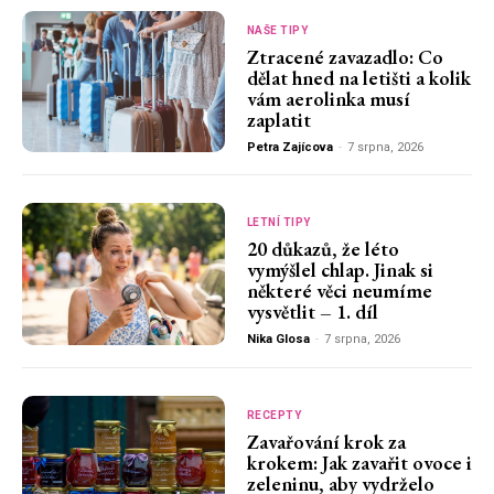
NAŠE TIPY
Ztracené zavazadlo: Co
dělat hned na letišti a kolik
vám aerolinka musí
zaplatit
Petra Zajícova
-
7 srpna, 2026
LETNÍ TIPY
20 důkazů, že léto
vymýšlel chlap. Jinak si
některé věci neumíme
vysvětlit – 1. díl
Nika Glosa
-
7 srpna, 2026
RECEPTY
Zavařování krok za
krokem: Jak zavařit ovoce i
zeleninu, aby vydrželo