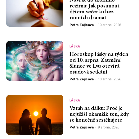
režimu: Jak posunout
dětem večerku bez
ranních dramat
Petra Zajícova
-
10 srpna, 2026
LÁSKA
Horoskop lásky na týden
od 10. srpna: Zatmění
Slunce ve Lvu otevírá
osudová setkání
Petra Zajícova
-
10 srpna, 2026
LÁSKA
Vztah na dálku: Proč je
nejtěžší okamžik ten, kdy
se konečně sestěhujete
Petra Zajícova
-
9 srpna, 2026