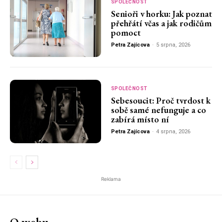
SPOLEČNOST
Senioři v horku: Jak poznat
přehřátí včas a jak rodičům
pomoct
Petra Zajícova
-
5 srpna, 2026
SPOLEČNOST
Sebesoucit: Proč tvrdost k
sobě samé nefunguje a co
zabírá místo ní
Petra Zajícova
-
4 srpna, 2026
Reklama
O webu