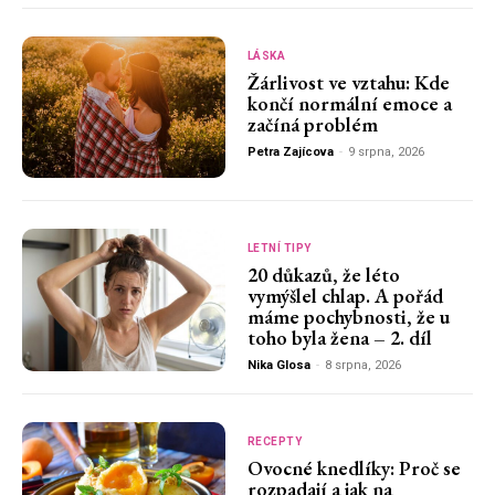
LÁSKA
Žárlivost ve vztahu: Kde
končí normální emoce a
začíná problém
Petra Zajícova
-
9 srpna, 2026
LETNÍ TIPY
20 důkazů, že léto
vymýšlel chlap. A pořád
máme pochybnosti, že u
toho byla žena – 2. díl
Nika Glosa
-
8 srpna, 2026
RECEPTY
Ovocné knedlíky: Proč se
rozpadají a jak na