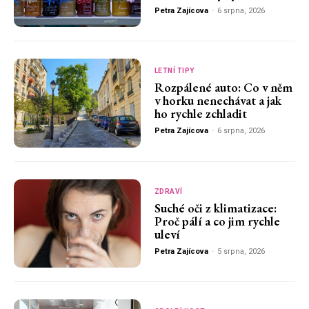
Petra Zajícova
-
6 srpna, 2026
LETNÍ TIPY
Rozpálené auto: Co v něm
v horku nenechávat a jak
ho rychle zchladit
Petra Zajícova
-
6 srpna, 2026
ZDRAVÍ
Suché oči z klimatizace:
Proč pálí a co jim rychle
uleví
Petra Zajícova
-
5 srpna, 2026