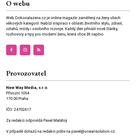
O webu
Web Dokonalazena.cz je online magazín zaměřený na ženy všech
věkových kategorií. Nabízí inspiraci v oblasti životního stylu, zdraví,
vztahů, módy i osobního rozvoje. Každý den přináší nové články,
rozhovory a tipy pro moderní ženu, která chce žít naplno.
Provozovatel
New Way Media, s.r.o.
Přívozní 1054
170 00 Praha
.
IČO: 24702617
Za redakci odpovídá Pavel Malátný.
V případě dotazů na redakci pište na pavel@oceansolution.cz.