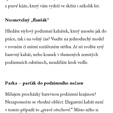
z pravé kůže, který vám vydrží ve skříni i několik let.
Nesmrtelný „flaušák“
Hledáte stylový podzimní kabátek, který unosíte jak do
práce, tak i na volný čas? Vsaďte na jednoduchý model
v rovném či mírně rozšířeném střihu. Ať už zvolíte sytý
barevný kabát, nebo kousek v tlumených zemitých
podzimních odstínech, neuděláte krok vedle.
Parka – parťák do podzimního nečasu
Milujete procházky barevnou podzimní krajinou?
Nezapomeňte se vhodně obléct. Elegantní kabát není
v tomto případě to „pravé ořechové.“ Místo něho si