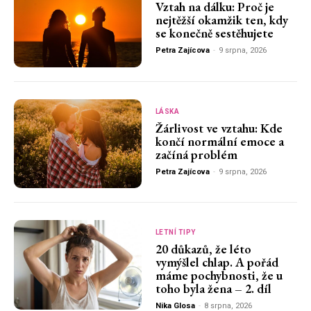
Vztah na dálku: Proč je
nejtěžší okamžik ten, kdy
se konečně sestěhujete
Petra Zajícova
-
9 srpna, 2026
LÁSKA
Žárlivost ve vztahu: Kde
končí normální emoce a
začíná problém
Petra Zajícova
-
9 srpna, 2026
LETNÍ TIPY
20 důkazů, že léto
vymýšlel chlap. A pořád
máme pochybnosti, že u
toho byla žena – 2. díl
Nika Glosa
-
8 srpna, 2026