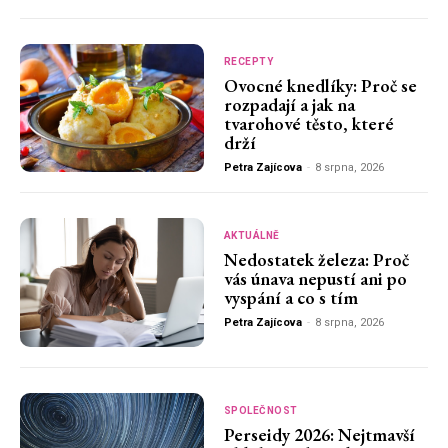
RECEPTY
Ovocné knedlíky: Proč se
rozpadají a jak na
tvarohové těsto, které
drží
Petra Zajícova
-
8 srpna, 2026
AKTUÁLNĚ
Nedostatek železa: Proč
vás únava nepustí ani po
vyspání a co s tím
Petra Zajícova
-
8 srpna, 2026
SPOLEČNOST
Perseidy 2026: Nejtmavší