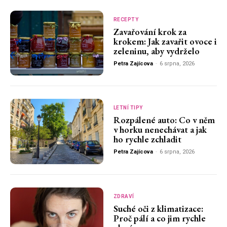
RECEPTY
Zavařování krok za
krokem: Jak zavařit ovoce i
zeleninu, aby vydrželo
Petra Zajícova
-
6 srpna, 2026
LETNÍ TIPY
Rozpálené auto: Co v něm
v horku nenechávat a jak
ho rychle zchladit
Petra Zajícova
-
6 srpna, 2026
ZDRAVÍ
Suché oči z klimatizace:
Proč pálí a co jim rychle