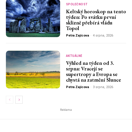
SPOLEČNOST
Keltský horoskop na tento
týden: Po svátku první
sklizně přebírá vládu
Topol
Petra Zajícova
-
4 srpna, 2026
AKTUÁLNĚ
Výhled na týden od 3.
srpna: Vracejí se
supertropy a Evropa se
chystá na zatmění Slunce
Petra Zajícova
-
3 srpna, 2026
Reklama