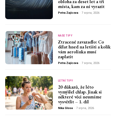
obloha za deset let a tři
místa, kam za ní vyrazit
Petra Zajícova
-
7 srpna, 2026
NAŠE TIPY
Ztracené zavazadlo: Co
dělat hned na letišti a kolik
vám aerolinka musí
zaplatit
Petra Zajícova
-
7 srpna, 2026
LETNÍ TIPY
20 důkazů, že léto
vymýšlel chlap. Jinak si
některé věci neumíme
vysvětlit – 1. díl
Nika Glosa
-
7 srpna, 2026