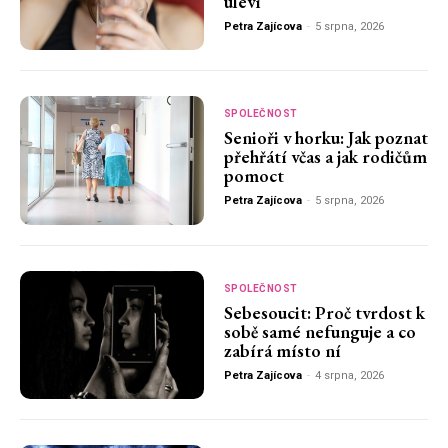
uleví
Petra Zajícova
-
5 srpna, 2026
SPOLEČNOST
Senioři v horku: Jak poznat
přehřátí včas a jak rodičům
pomoct
Petra Zajícova
-
5 srpna, 2026
SPOLEČNOST
Sebesoucit: Proč tvrdost k
sobě samé nefunguje a co
zabírá místo ní
Petra Zajícova
-
4 srpna, 2026