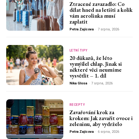
Ztracené zavazadlo: Co
dělat hned na letišti a kolik
vám aerolinka musí
zaplatit
Petra Zajícova
-
7 srpna, 2026
LETNÍ TIPY
20 důkazů, že léto
vymýšlel chlap. Jinak si
některé věci neumíme
vysvětlit – 1. díl
Nika Glosa
-
7 srpna, 2026
RECEPTY
Zavařování krok za
krokem: Jak zavařit ovoce i
zeleninu, aby vydrželo
Petra Zajícova
-
6 srpna, 2026