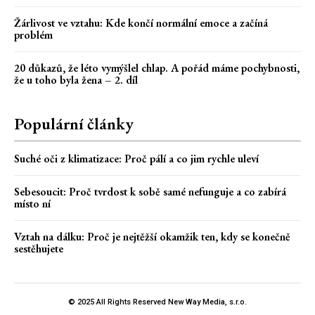
Žárlivost ve vztahu: Kde končí normální emoce a začíná
problém
20 důkazů, že léto vymýšlel chlap. A pořád máme pochybnosti,
že u toho byla žena – 2. díl
Populární články
Suché oči z klimatizace: Proč pálí a co jim rychle uleví
Sebesoucit: Proč tvrdost k sobě samé nefunguje a co zabírá
místo ní
Vztah na dálku: Proč je nejtěžší okamžik ten, kdy se konečně
sestěhujete
© 2025 All Rights Reserved New Way Media, s.r.o.