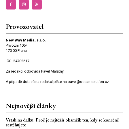
Provozovatel
New Way Media, s.r.o.
Přívozní 1054
170 00 Praha
.
IČO: 24702617
Za redakci odpovídá Pavel Malátný.
V případě dotazů na redakci pište na pavel@oceansolution.cz.
Nejnovější články
Vztah na dálku: Proč je nejtěžší okamžik ten, kdy se konečně
sestěhujete