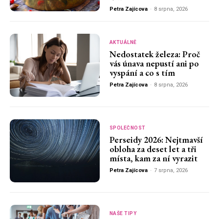
Petra Zajícova
-
8 srpna, 2026
AKTUÁLNĚ
Nedostatek železa: Proč
vás únava nepustí ani po
vyspání a co s tím
Petra Zajícova
-
8 srpna, 2026
SPOLEČNOST
Perseidy 2026: Nejtmavší
obloha za deset let a tři
místa, kam za ní vyrazit
Petra Zajícova
-
7 srpna, 2026
NAŠE TIPY