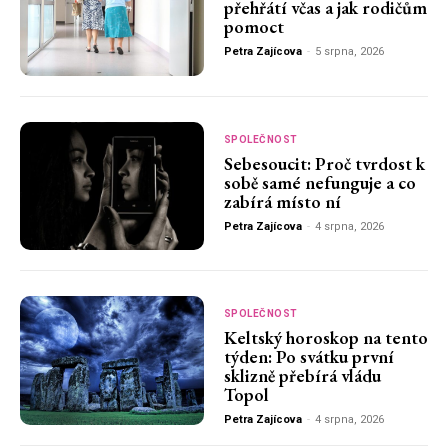
přehřátí včas a jak rodičům
pomoct
Petra Zajícova
-
5 srpna, 2026
SPOLEČNOST
Sebesoucit: Proč tvrdost k
sobě samé nefunguje a co
zabírá místo ní
Petra Zajícova
-
4 srpna, 2026
SPOLEČNOST
Keltský horoskop na tento
týden: Po svátku první
sklizně přebírá vládu
Topol
Petra Zajícova
-
4 srpna, 2026