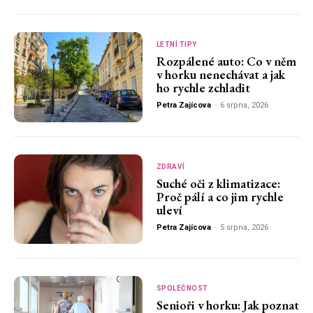
LETNÍ TIPY
Rozpálené auto: Co v něm
v horku nenechávat a jak
ho rychle zchladit
Petra Zajícova
-
6 srpna, 2026
ZDRAVÍ
Suché oči z klimatizace:
Proč pálí a co jim rychle
uleví
Petra Zajícova
-
5 srpna, 2026
SPOLEČNOST
Senioři v horku: Jak poznat