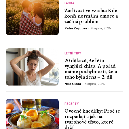
LÁSKA
Žárlivost ve vztahu: Kde
končí normální emoce a
začíná problém
Petra Zajícova
-
9 srpna, 2026
LETNÍ TIPY
20 důkazů, že léto
vymýšlel chlap. A pořád
máme pochybnosti, že u
toho byla žena – 2. díl
Nika Glosa
-
8 srpna, 2026
RECEPTY
Ovocné knedlíky: Proč se
rozpadají a jak na
tvarohové těsto, které
drží