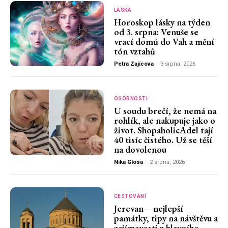
LÁSKA
Horoskop lásky na týden
od 3. srpna: Venuše se
vrací domů do Vah a mění
tón vztahů
Petra Zajícova
-
3 srpna, 2026
OSOBNOSTI
U soudu brečí, že nemá na
rohlík, ale nakupuje jako o
život. ShopaholicAdel tají
40 tisíc čistého. Už se těší
na dovolenou
Nika Glosa
-
2 srpna, 2026
CESTOVÁNÍ
Jerevan – nejlepší
památky, tipy na návštěvu a
zajímavosti z hlavního