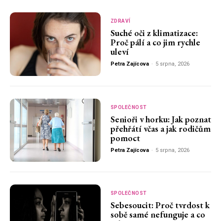
ZDRAVÍ
Suché oči z klimatizace:
Proč pálí a co jim rychle
uleví
Petra Zajícova
-
5 srpna, 2026
SPOLEČNOST
Senioři v horku: Jak poznat
přehřátí včas a jak rodičům
pomoct
Petra Zajícova
-
5 srpna, 2026
SPOLEČNOST
Sebesoucit: Proč tvrdost k
sobě samé nefunguje a co