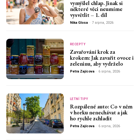
vymýšlel chlap. Jinak si
některé věci neumíme
vysvětlit – 1. díl
Nika Glosa
-
7 srpna, 2026
RECEPTY
Zavařování krok za
krokem: Jak zavařit ovoce i
zeleninu, aby vydrželo
Petra Zajícova
-
6 srpna, 2026
LETNÍ TIPY
Rozpálené auto: Co v něm
v horku nenechávat a jak
ho rychle zchladit
Petra Zajícova
-
6 srpna, 2026