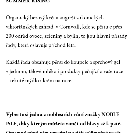
SUMMER RISING
Organický bezový květ a angrešt z ikonických
viktoriánských zahrad v Cornwall, kde se pěstuje přes
200 odrůd ovoce, zeleniny a bylin, to jsou hlavní přísady
řady, která oslavuje příchod léta.
Každá řada obsahuje pěnu do koupele a sprchový gel
v jednom, tělové mléko i produkty pečující o vaše ruce
– tekuté mýdlo i krém na ruce.
Vyberte si jednu z noblesních vůní značky NOBLE
ISLE, díky kterým můžete vonět od hlavy až k patě.
Omamné vůně vám umožní pocítit výjimečný pocit