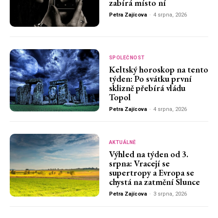
zabírá místo ní
Petra Zajícova
-
4 srpna, 2026
SPOLEČNOST
Keltský horoskop na tento
týden: Po svátku první
sklizně přebírá vládu
Topol
Petra Zajícova
-
4 srpna, 2026
AKTUÁLNĚ
Výhled na týden od 3.
srpna: Vracejí se
supertropy a Evropa se
chystá na zatmění Slunce
Petra Zajícova
-
3 srpna, 2026