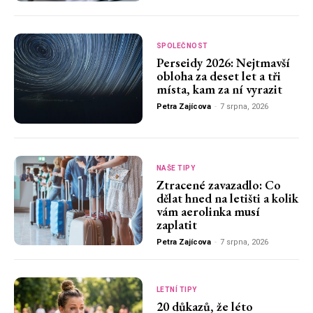
SPOLEČNOST
Perseidy 2026: Nejtmavší
obloha za deset let a tři
místa, kam za ní vyrazit
Petra Zajícova
-
7 srpna, 2026
NAŠE TIPY
Ztracené zavazadlo: Co
dělat hned na letišti a kolik
vám aerolinka musí
zaplatit
Petra Zajícova
-
7 srpna, 2026
LETNÍ TIPY
20 důkazů, že léto