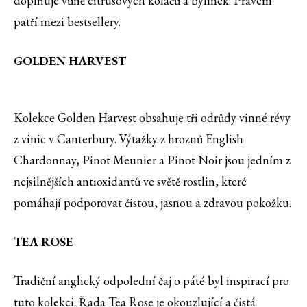
doplňuje vůně citrusových koláčů a bylinek. Právem
patří mezi bestsellery.
GOLDEN HARVEST
Kolekce Golden Harvest obsahuje tři odrůdy vinné révy
z vinic v Canterbury. Výtažky z hroznů English
Chardonnay, Pinot Meunier a Pinot Noir jsou jedním z
nejsilnějších antioxidantů ve světě rostlin, které
pomáhají podporovat čistou, jasnou a zdravou pokožku.
TEA ROSE
Tradiční anglický odpolední čaj o páté byl inspirací pro
tuto kolekci. Řada Tea Rose je okouzlující a čistá