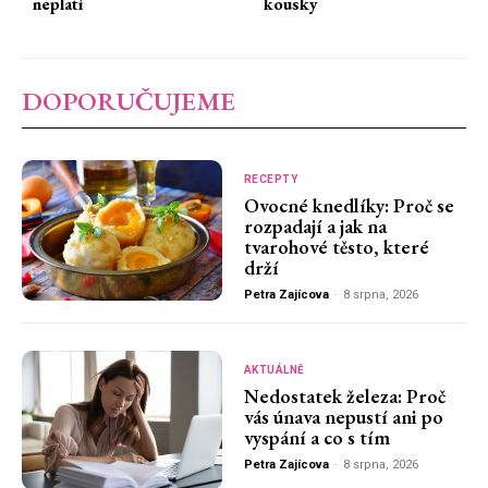
neplatí
kousky
DOPORUČUJEME
RECEPTY
Ovocné knedlíky: Proč se
rozpadají a jak na
tvarohové těsto, které
drží
Petra Zajícova
-
8 srpna, 2026
AKTUÁLNĚ
Nedostatek železa: Proč
vás únava nepustí ani po
vyspání a co s tím
Petra Zajícova
-
8 srpna, 2026