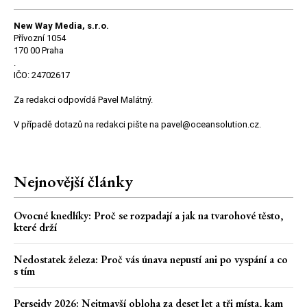
New Way Media, s.r.o.
Přívozní 1054
170 00 Praha
.
IČO: 24702617
Za redakci odpovídá Pavel Malátný.
V případě dotazů na redakci pište na pavel@oceansolution.cz.
Nejnovější články
Ovocné knedlíky: Proč se rozpadají a jak na tvarohové těsto,
které drží
Nedostatek železa: Proč vás únava nepustí ani po vyspání a co
s tím
Perseidy 2026: Nejtmavší obloha za deset let a tři místa, kam