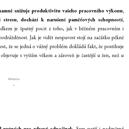
znamně snižuje produktivitu vašeho pracovního výkonu,
 stresu, dochází k narušení paměťových schopností,
edkem je špatný pocit z toho, jak v běžném pracovním i
odrážděnost. Jak je vidět nespavost stojí na začátku pěkně
t, že se jedná o vážný problém dokládá fakt, že postihuje
objevuje s vyšším věkem a zároveň je častější u žen, než u
Reklama
'
el nutných pro zdravý odpočinek.
Sem patří i nadměrné