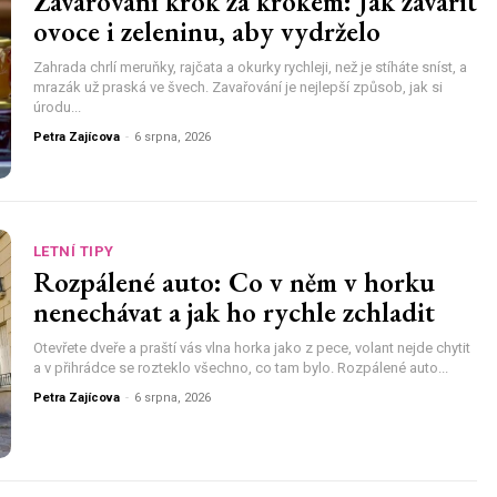
Zavařování krok za krokem: Jak zavařit
ovoce i zeleninu, aby vydrželo
Zahrada chrlí meruňky, rajčata a okurky rychleji, než je stíháte sníst, a
mrazák už praská ve švech. Zavařování je nejlepší způsob, jak si
úrodu...
Petra Zajícova
-
6 srpna, 2026
LETNÍ TIPY
Rozpálené auto: Co v něm v horku
nenechávat a jak ho rychle zchladit
Otevřete dveře a praští vás vlna horka jako z pece, volant nejde chytit
a v přihrádce se rozteklo všechno, co tam bylo. Rozpálené auto...
Petra Zajícova
-
6 srpna, 2026