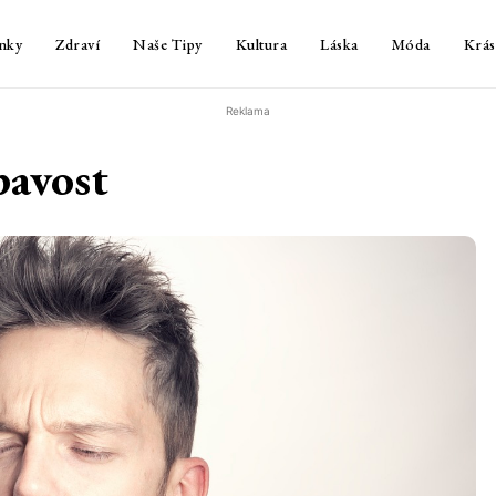
nky
Zdraví
Naše Tipy
Kultura
Láska
Móda
Krás
Reklama
pavost