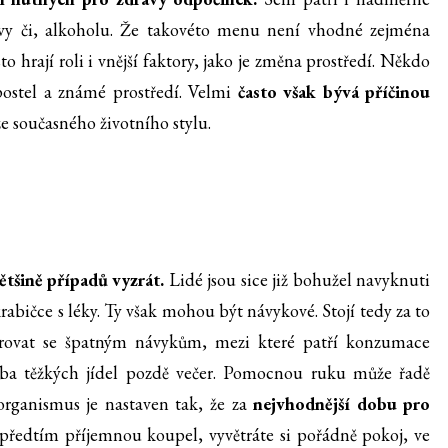
ávy či, alkoholu. Že takovéto menu není vhodné zejména
 hrají roli i vnější faktory, jako je změna prostředí. Někdo
 postel a známé prostředí. Velmi
často však bývá příčinou
 ze současného životního stylu.
ětšině případů vyzrát.
Lidé jsou sice již bohužel navyknuti
bičce s léky. Ty však mohou být návykové. Stojí tedy za to
varovat se špatným návykům, mezi které patří konzumace
ba těžkých jídel pozdě večer. Pomocnou ruku může řadě
organismus je nastaven tak, že za
nejvhodnější dobu pro
i předtím příjemnou koupel, vyvětráte si pořádně pokoj, ve