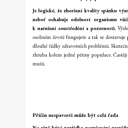
Je logické, že zhoršení kvality spánku vý
neboť ochabuje odolnost organismu vůči
k narušení soustředění a pozornosti.
Výsl
osobním životě fungujete a tak se dostavuje p
dlouhé řádky zdravotních problémů. Skutečnos
zhruba kolem jedné pětiny populace. Častěji 
mužů.
Příčin nespavosti může být celá řada
Na vině bývá nezřídka porušování pravid