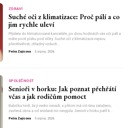
ZDRAVÍ
Suché oči z klimatizace: Proč pálí a co
jim rychle uleví
Přijdete do klimatizované kanceláře, po dvou hodinách vás oči pálí a
máte pocit písku pod víčky. Suché oči z klimatizace nejsou
přecitlivělost, chladný vzduch...
Petra Zajícova
-
5 srpna, 2026
SPOLEČNOST
Senioři v horku: Jak poznat přehřátí
včas a jak rodičům pomoct
Babička tvrdí, že jí vedro nevadí, a přitom má od rána zataženo,
zavřená okna a od snídaně nic nevypila. Senioři v horku patří k...
Petra Zajícova
-
5 srpna, 2026