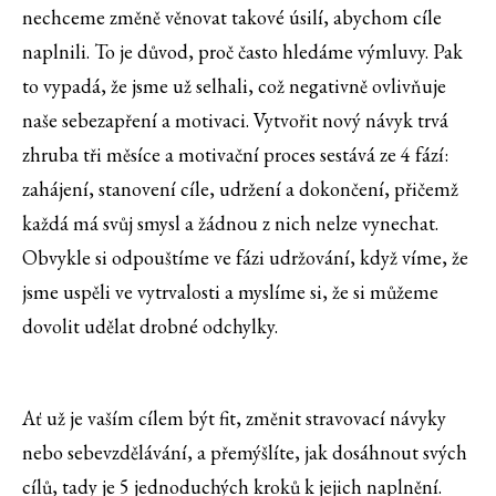
nechceme změně věnovat takové úsilí, abychom cíle
naplnili. To je důvod, proč často hledáme výmluvy. Pak
to vypadá, že jsme už selhali, což negativně ovlivňuje
naše sebezapření a motivaci. Vytvořit nový návyk trvá
zhruba tři měsíce a motivační proces sestává ze 4 fází:
zahájení, stanovení cíle, udržení a dokončení, přičemž
každá má svůj smysl a žádnou z nich nelze vynechat.
Obvykle si odpouštíme ve fázi udržování, když víme, že
jsme uspěli ve vytrvalosti a myslíme si, že si můžeme
dovolit udělat drobné odchylky.
Ať už je vaším cílem být fit, změnit stravovací návyky
nebo sebevzdělávání, a přemýšlíte, jak dosáhnout svých
cílů, tady je 5 jednoduchých kroků k jejich naplnění.