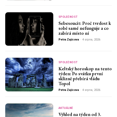
SPOLEČNOST
Sebesoucit: Proč tvrdost k
sobě samé nefunguje a co
zabírá místo ní
Petra Zajícova
-
4 srpna, 2026
SPOLEČNOST
Keltský horoskop na tento
týden: Po svátku první
sklizně přebírá vládu
Topol
Petra Zajícova
-
4 srpna, 2026
AKTUÁLNĚ
Výhled na týden od 3.