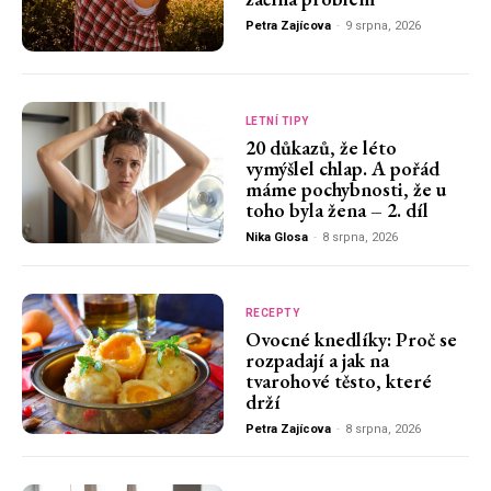
Petra Zajícova
-
9 srpna, 2026
LETNÍ TIPY
20 důkazů, že léto
vymýšlel chlap. A pořád
máme pochybnosti, že u
toho byla žena – 2. díl
Nika Glosa
-
8 srpna, 2026
RECEPTY
Ovocné knedlíky: Proč se
rozpadají a jak na
tvarohové těsto, které
drží
Petra Zajícova
-
8 srpna, 2026