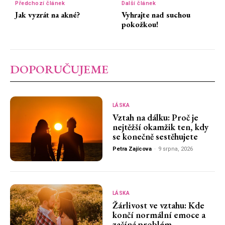
Předchozí článek
Další článek
Jak vyzrát na akné?
Vyhrajte nad suchou
pokožkou!
DOPORUČUJEME
LÁSKA
Vztah na dálku: Proč je
nejtěžší okamžik ten, kdy
se konečně sestěhujete
Petra Zajícova
-
9 srpna, 2026
LÁSKA
Žárlivost ve vztahu: Kde
končí normální emoce a
začíná problém