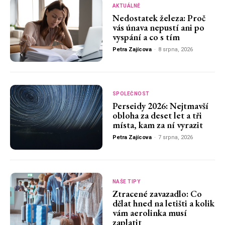
AKTUÁLNĚ
Nedostatek železa: Proč
vás únava nepustí ani po
vyspání a co s tím
Petra Zajícova
-
8 srpna, 2026
SPOLEČNOST
Perseidy 2026: Nejtmavší
obloha za deset let a tři
místa, kam za ní vyrazit
Petra Zajícova
-
7 srpna, 2026
NAŠE TIPY
Ztracené zavazadlo: Co
dělat hned na letišti a kolik
vám aerolinka musí
zaplatit