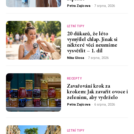
Petra Zajícova
-
7 srpna, 2026
LETNÍ TIPY
20 důkazů, že léto
vymýšlel chlap. Jinak si
některé věci neumíme
vysvětlit – 1. díl
Nika Glosa
-
7 srpna, 2026
RECEPTY
Zavařování krok za
krokem: Jak zavařit ovoce i
zeleninu, aby vydrželo
Petra Zajícova
-
6 srpna, 2026
LETNÍ TIPY