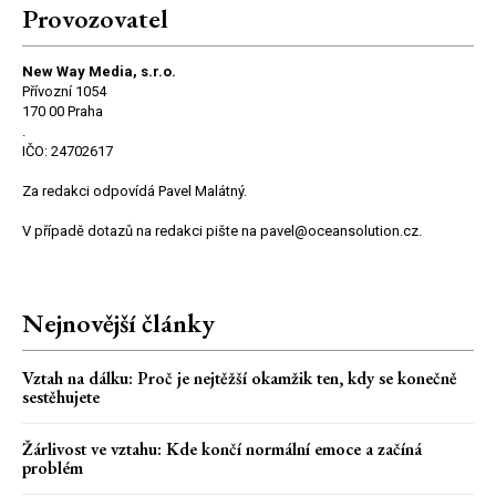
Provozovatel
New Way Media, s.r.o.
Přívozní 1054
170 00 Praha
.
IČO: 24702617
Za redakci odpovídá Pavel Malátný.
V případě dotazů na redakci pište na pavel@oceansolution.cz.
Nejnovější články
Vztah na dálku: Proč je nejtěžší okamžik ten, kdy se konečně
sestěhujete
Žárlivost ve vztahu: Kde končí normální emoce a začíná
problém