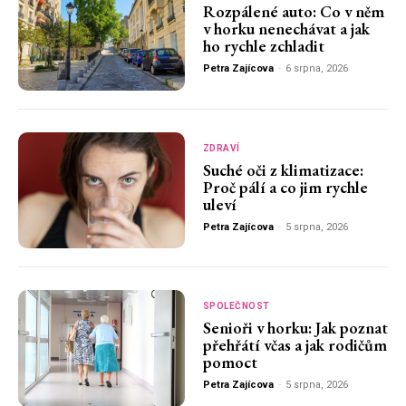
Rozpálené auto: Co v něm
v horku nenechávat a jak
ho rychle zchladit
Petra Zajícova
-
6 srpna, 2026
ZDRAVÍ
Suché oči z klimatizace:
Proč pálí a co jim rychle
uleví
Petra Zajícova
-
5 srpna, 2026
SPOLEČNOST
Senioři v horku: Jak poznat
přehřátí včas a jak rodičům
pomoct
Petra Zajícova
-
5 srpna, 2026