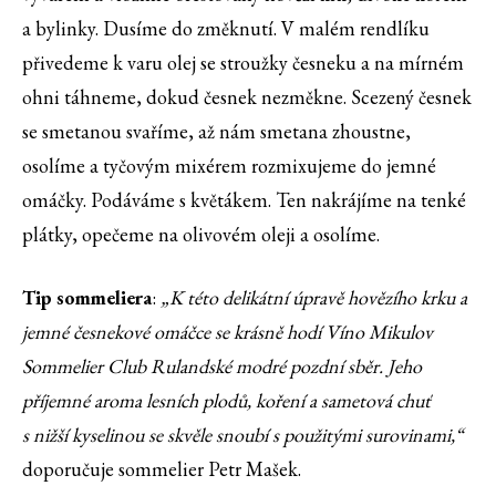
a bylinky. Dusíme do změknutí. V malém rendlíku
přivedeme k varu olej se stroužky česneku a na mírném
ohni táhneme, dokud česnek nezměkne. Scezený česnek
se smetanou svaříme, až nám smetana zhoustne,
osolíme a tyčovým mixérem rozmixujeme do jemné
omáčky. Podáváme s květákem. Ten nakrájíme na tenké
plátky, opečeme na olivovém oleji a osolíme.
Tip sommeliera
:
„K této delikátní úpravě hovězího krku a
jemné česnekové omáčce se krásně hodí Víno Mikulov
Sommelier Club Rulandské modré pozdní sběr. Jeho
příjemné aroma lesních plodů, koření a sametová chuť
s nižší kyselinou se skvěle snoubí s použitými surovinami,“
doporučuje sommelier Petr Mašek.