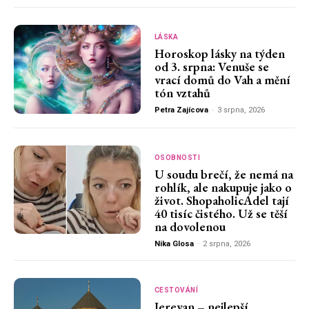
LÁSKA
Horoskop lásky na týden
od 3. srpna: Venuše se
vrací domů do Vah a mění
tón vztahů
Petra Zajícova
-
3 srpna, 2026
OSOBNOSTI
U soudu brečí, že nemá na
rohlík, ale nakupuje jako o
život. ShopaholicAdel tají
40 tisíc čistého. Už se těší
na dovolenou
Nika Glosa
-
2 srpna, 2026
CESTOVÁNÍ
Jerevan – nejlepší