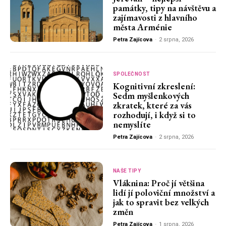
památky, tipy na návštěvu a
zajímavosti z hlavního
města Arménie
Petra Zajícova
-
2 srpna, 2026
SPOLEČNOST
Kognitivní zkreslení:
Sedm myšlenkových
zkratek, které za vás
rozhodují, i když si to
nemyslíte
Petra Zajícova
-
2 srpna, 2026
NAŠE TIPY
Vláknina: Proč jí většina
lidí jí poloviční množství a
jak to spravit bez velkých
změn
Petra Zajícova
-
1 srpna, 2026