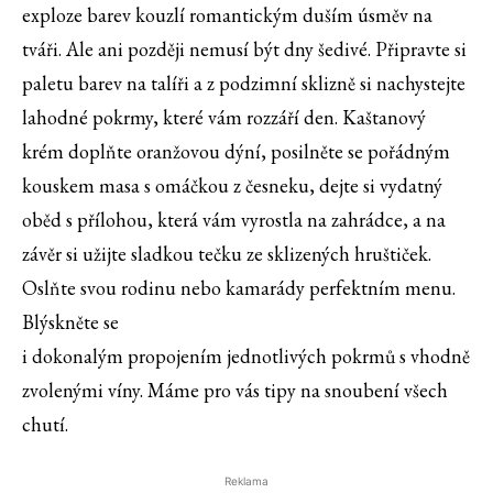
exploze barev kouzlí romantickým duším úsměv na
tváři. Ale ani později nemusí být dny šedivé. Připravte si
paletu barev na talíři a z podzimní sklizně si nachystejte
lahodné pokrmy, které vám rozzáří den. Kaštanový
krém doplňte oranžovou dýní, posilněte se pořádným
kouskem masa s omáčkou z česneku, dejte si vydatný
oběd s přílohou, která vám vyrostla na zahrádce, a na
závěr si užijte sladkou tečku ze sklizených hruštiček.
Oslňte svou rodinu nebo kamarády perfektním menu.
Blýskněte se
i dokonalým propojením jednotlivých pokrmů s vhodně
zvolenými víny. Máme pro vás tipy na snoubení všech
chutí.
Reklama