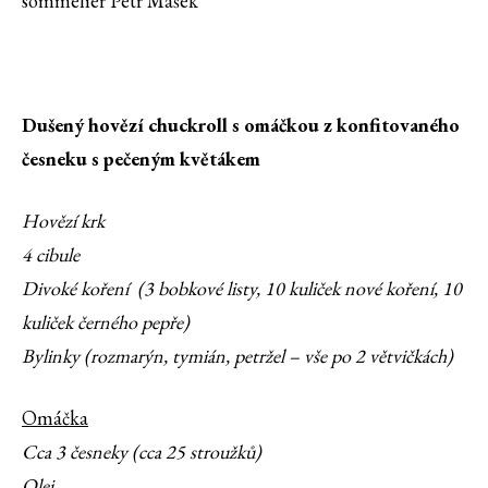
sommelier Petr Mašek
Dušený hovězí chuckroll s omáčkou z konfitovaného
česneku s pečeným květákem
Hovězí krk
4 cibule
Divoké koření (3 bobkové listy, 10 kuliček nové koření, 10
kuliček černého pepře)
Bylinky (rozmarýn, tymián, petržel – vše po 2 větvičkách)
Omáčka
Cca 3 česneky (cca 25 stroužků)
Olej