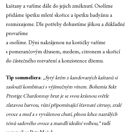
kaštany a vaříme dále do jejich změknutí. Osolíme
přidáme špetku mleté skořice a špetku badyánu a
rozmixujeme. Dle potřeby dohustíme jíškou a důkladně
provaříme
a osolíme. Dýni nakrájenou na kostičky vaříme
s pomerančovým džusem, medem, citronem a skořicí
do částečného rozvaření a konzistence džemu.
Tip sommeliera
:
„Sytý krém z kandovaných kaštanů si
zaslouží kombinaci s výjimečným vínem. Bohemia Sekt
Prestige Chardonnay brut je se svou krásnou světle
zlatavou barvou, vůní připomínající šťavnaté citrusy, zralé
ovoce a med a s vyváženou chutí, plnou lehce nazrálých
tónů sadového ovoce a mandlí ideální volbou,“
radí