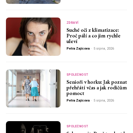
ZDRAVÍ
Suché oči z klimatizace:
Proč pálí a co jim rychle
uleví
Petra Zajícova
-
5 srpna, 2026
SPOLEČNOST
Senioři v horku: Jak poznat
přehřátí včas a jak rodičům
pomoct
Petra Zajícova
-
5 srpna, 2026
SPOLEČNOST