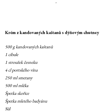
'
Krém z kandovaných kaštanů s dýňovým chutney
500 g kandovaných kaštanů
1 cibule
1 stroužek česneku
4 cl portského vína
250 ml smetany
500 ml mléka
Špetka skořice
Špetka mletého badyánu
Sůl