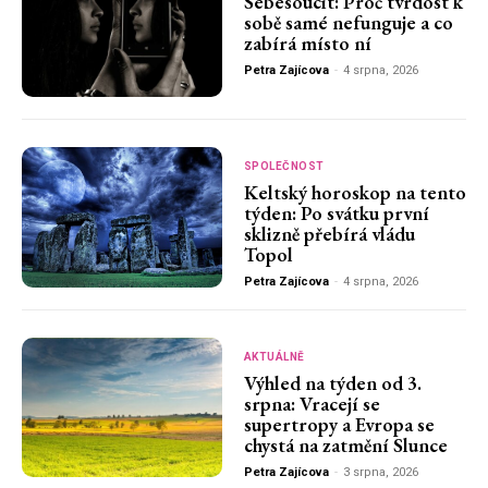
Sebesoucit: Proč tvrdost k
sobě samé nefunguje a co
zabírá místo ní
Petra Zajícova
-
4 srpna, 2026
SPOLEČNOST
Keltský horoskop na tento
týden: Po svátku první
sklizně přebírá vládu
Topol
Petra Zajícova
-
4 srpna, 2026
AKTUÁLNĚ
Výhled na týden od 3.
srpna: Vracejí se
supertropy a Evropa se
chystá na zatmění Slunce
Petra Zajícova
-
3 srpna, 2026