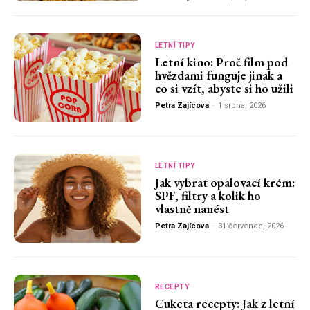
LETNÍ TIPY
Letní kino: Proč film pod
hvězdami funguje jinak a
co si vzít, abyste si ho užili
Petra Zajícova
-
1 srpna, 2026
LETNÍ TIPY
Jak vybrat opalovací krém:
SPF, filtry a kolik ho
vlastně nanést
Petra Zajícova
-
31 července, 2026
RECEPTY
Cuketa recepty: Jak z letní