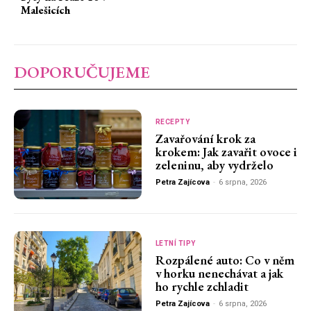
Malešicích
DOPORUČUJEME
RECEPTY
Zavařování krok za
krokem: Jak zavařit ovoce i
zeleninu, aby vydrželo
Petra Zajícova
-
6 srpna, 2026
LETNÍ TIPY
Rozpálené auto: Co v něm
v horku nenechávat a jak
ho rychle zchladit
Petra Zajícova
-
6 srpna, 2026