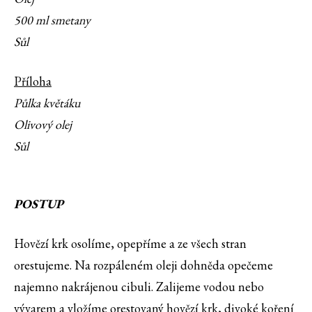
500 ml smetany
Sůl
Příloha
Půlka květáku
Olivový olej
Sůl
POSTUP
Hovězí krk osolíme, opepříme a ze všech stran
orestujeme. Na rozpáleném oleji dohněda opečeme
najemno nakrájenou cibuli. Zalijeme vodou nebo
vývarem a vložíme orestovaný hovězí krk, divoké koření