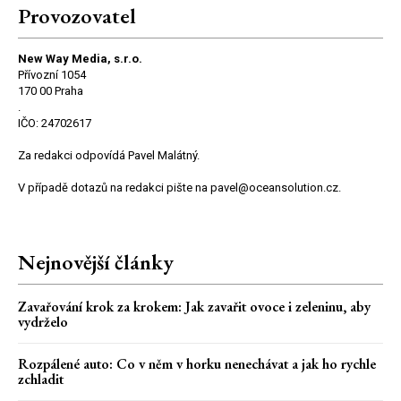
Provozovatel
New Way Media, s.r.o.
Přívozní 1054
170 00 Praha
.
IČO: 24702617
Za redakci odpovídá Pavel Malátný.
V případě dotazů na redakci pište na pavel@oceansolution.cz.
Nejnovější články
Zavařování krok za krokem: Jak zavařit ovoce i zeleninu, aby
vydrželo
Rozpálené auto: Co v něm v horku nenechávat a jak ho rychle
zchladit