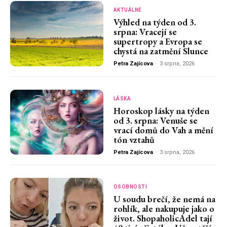
AKTUÁLNĚ
Výhled na týden od 3.
srpna: Vracejí se
supertropy a Evropa se
chystá na zatmění Slunce
Petra Zajícova
-
3 srpna, 2026
LÁSKA
Horoskop lásky na týden
od 3. srpna: Venuše se
vrací domů do Vah a mění
tón vztahů
Petra Zajícova
-
3 srpna, 2026
OSOBNOSTI
U soudu brečí, že nemá na
rohlík, ale nakupuje jako o
život. ShopaholicAdel tají