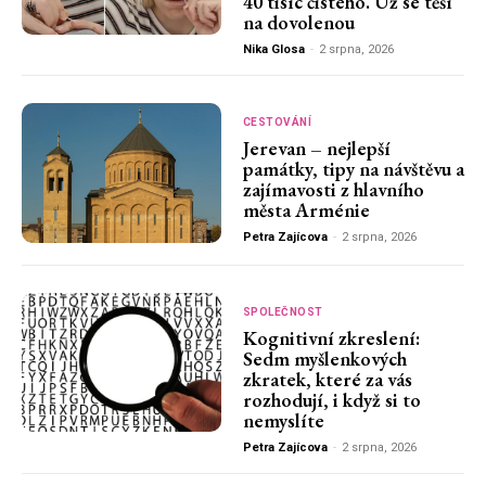
40 tisíc čistého. Už se těší
na dovolenou
Nika Glosa
-
2 srpna, 2026
CESTOVÁNÍ
Jerevan – nejlepší
památky, tipy na návštěvu a
zajímavosti z hlavního
města Arménie
Petra Zajícova
-
2 srpna, 2026
SPOLEČNOST
Kognitivní zkreslení:
Sedm myšlenkových
zkratek, které za vás
rozhodují, i když si to
nemyslíte
Petra Zajícova
-
2 srpna, 2026