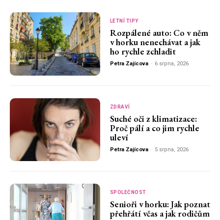
LETNÍ TIPY
Rozpálené auto: Co v něm
v horku nenechávat a jak
ho rychle zchladit
Petra Zajícova
-
6 srpna, 2026
ZDRAVÍ
Suché oči z klimatizace:
Proč pálí a co jim rychle
uleví
Petra Zajícova
-
5 srpna, 2026
SPOLEČNOST
Senioři v horku: Jak poznat
přehřátí včas a jak rodičům