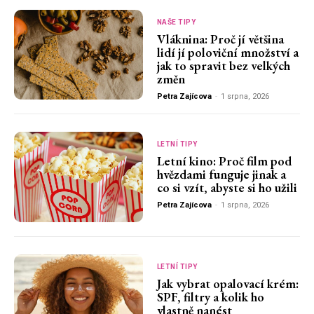
NAŠE TIPY
Vláknina: Proč jí většina
lidí jí poloviční množství a
jak to spravit bez velkých
změn
Petra Zajícova
-
1 srpna, 2026
LETNÍ TIPY
Letní kino: Proč film pod
hvězdami funguje jinak a
co si vzít, abyste si ho užili
Petra Zajícova
-
1 srpna, 2026
LETNÍ TIPY
Jak vybrat opalovací krém:
SPF, filtry a kolik ho
vlastně nanést