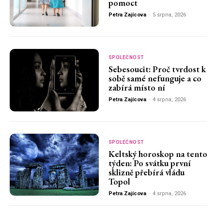
pomoct
Petra Zajícova
-
5 srpna, 2026
SPOLEČNOST
Sebesoucit: Proč tvrdost k
sobě samé nefunguje a co
zabírá místo ní
Petra Zajícova
-
4 srpna, 2026
SPOLEČNOST
Keltský horoskop na tento
týden: Po svátku první
sklizně přebírá vládu
Topol
Petra Zajícova
-
4 srpna, 2026