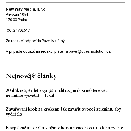
New Way Media, s.r.o.
Přívozní 1054
170 00 Praha
.
IČO: 24702617
Za redakci odpovídá Pavel Malátný.
V případě dotazů na redakci pište na pavel@oceansolution.cz.
Nejnovější články
20 důkazů, že léto vymýšlel chlap. Jinak si některé věci
neumíme vysvětlit – 1. díl
Zavařování krok za krokem: Jak zavařit ovoce i zeleninu, aby
vydrželo
Rozpálené auto: Co v něm v horku nenechávat a jak ho rychle