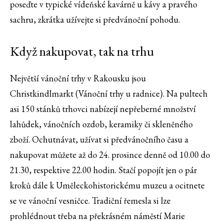
poseďte v typické vídeňské kavárně u kávy a pravého
sachru, zkrátka užívejte si předvánoční pohodu.
Když nakupovat, tak na trhu
Největší vánoční trhy v Rakousku jsou
Christkindlmarkt (Vánoční trhy u radnice). Na pultech
asi 150 stánků trhovci nabízejí nepřeberné množství
lahůdek, vánočních ozdob, keramiky či skleněného
zboží. Ochutnávat, užívat si předvánočního času a
nakupovat můžete až do 24. prosince denně od 10.00 do
21.30, respektive 22.00 hodin. Stačí popojít jen o pár
kroků dále k Uměleckohistorickému muzeu a ocitnete
se ve vánoční vesničce. Tradiční řemesla si lze
prohlédnout třeba na překrásném náměstí Marie