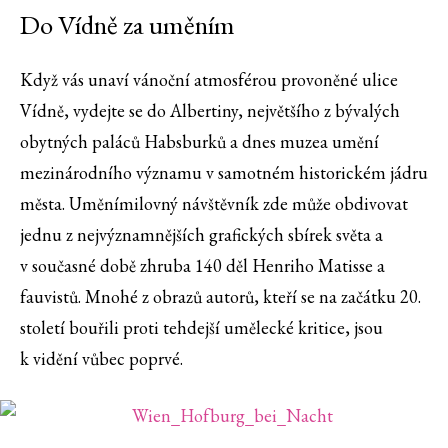
Do Vídně za uměním
Když vás unaví vánoční atmosférou provoněné ulice
Vídně, vydejte se do Albertiny, největšího z bývalých
obytných paláců Habsburků a dnes muzea umění
mezinárodního významu v samotném historickém jádru
města. Uměnímilovný návštěvník zde může obdivovat
jednu z nejvýznamnějších grafických sbírek světa a
v současné době zhruba 140 děl Henriho Matisse a
fauvistů. Mnohé z obrazů autorů, kteří se na začátku 20.
století bouřili proti tehdejší umělecké kritice, jsou
k vidění vůbec poprvé.