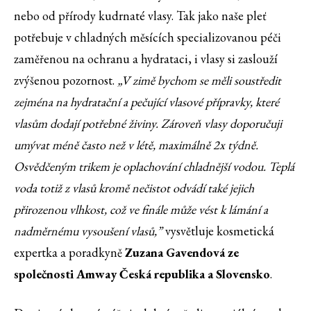
nebo od přírody kudrnaté vlasy. Tak jako naše pleť
potřebuje v chladných měsících specializovanou péči
zaměřenou na ochranu a hydrataci, i vlasy si zaslouží
zvýšenou pozornost.
„V zimě bychom se měli soustředit
zejména na hydratační a pečující vlasové přípravky, které
vlasům dodají potřebné živiny. Zároveň vlasy doporučuji
umývat méně často než v létě, maximálně 2x týdně.
Osvědčeným trikem je oplachování chladnější vodou. Teplá
voda totiž z vlasů kromě nečistot odvádí také jejich
přirozenou vlhkost, což ve finále může vést k lámání a
nadměrnému vysoušení vlasů,”
vysvětluje kosmetická
expertka a poradkyně
Zuzana Gavendová ze
s
polečnosti Amway Česká republika a Slovensko
.