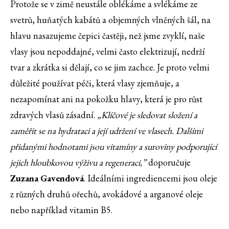
Protože se v zimě neustále oblékáme a svlékáme ze
svetrů, huňatých kabátů a objemných vlněných šál, na
hlavu nasazujeme čepici častěji, než jsme zvyklí, naše
vlasy jsou nepoddajné, velmi často elektrizují, nedrží
tvar a zkrátka si dělají, co se jim zachce. Je proto velmi
důležité používat péči, která vlasy zjemňuje, a
nezapomínat ani na pokožku hlavy, která je pro růst
zdravých vlasů zásadní.
„Klíčové je sledovat složení a
zaměřit se na hydrataci a její udržení ve vlasech. Dalšími
přidanými hodnotami jsou vitamíny a suroviny podporující
jejich hloubkovou výživu a regeneraci,”
doporučuje
Zuzana Gavendová
. Ideálními ingrediencemi jsou oleje
z různých druhů ořechů, avokádové a arganové oleje
nebo například vitamin B5.