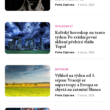
Petra Zajícova
-
4 srpna, 2026
SPOLEČNOST
Keltský horoskop na tento
týden: Po svátku první
sklizně přebírá vládu
Topol
Petra Zajícova
-
4 srpna, 2026
AKTUÁLNĚ
Výhled na týden od 3.
srpna: Vracejí se
supertropy a Evropa se
chystá na zatmění Slunce
Petra Zajícova
-
3 srpna, 2026