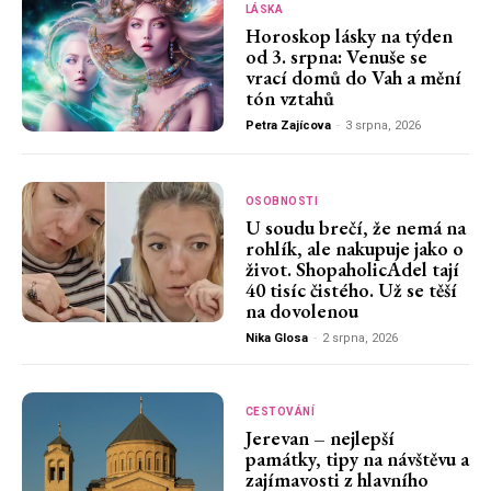
LÁSKA
Horoskop lásky na týden
od 3. srpna: Venuše se
vrací domů do Vah a mění
tón vztahů
Petra Zajícova
-
3 srpna, 2026
OSOBNOSTI
U soudu brečí, že nemá na
rohlík, ale nakupuje jako o
život. ShopaholicAdel tají
40 tisíc čistého. Už se těší
na dovolenou
Nika Glosa
-
2 srpna, 2026
CESTOVÁNÍ
Jerevan – nejlepší
památky, tipy na návštěvu a
zajímavosti z hlavního