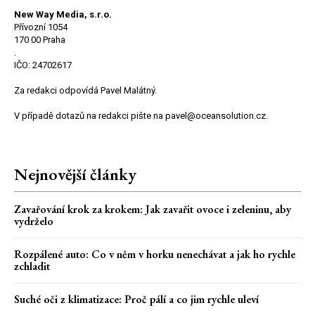
New Way Media, s.r.o.
Přívozní 1054
170 00 Praha
.
IČO: 24702617
Za redakci odpovídá Pavel Malátný.
V případě dotazů na redakci pište na pavel@oceansolution.cz.
Nejnovější články
Zavařování krok za krokem: Jak zavařit ovoce i zeleninu, aby
vydrželo
Rozpálené auto: Co v něm v horku nenechávat a jak ho rychle
zchladit
Suché oči z klimatizace: Proč pálí a co jim rychle uleví