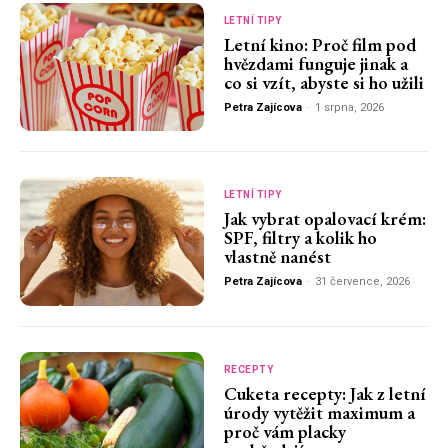
LETNÍ TIPY
Letní kino: Proč film pod
hvězdami funguje jinak a
co si vzít, abyste si ho užili
Petra Zajícova
-
1 srpna, 2026
LETNÍ TIPY
Jak vybrat opalovací krém:
SPF, filtry a kolik ho
vlastně nanést
Petra Zajícova
-
31 července, 2026
RECEPTY
Cuketa recepty: Jak z letní
úrody vytěžit maximum a
proč vám placky