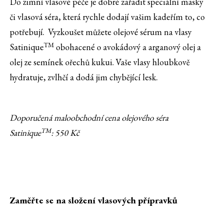
Do zimní vlasové péče je dobré zařadit speciální masky
či vlasová séra, která rychle dodají vašim kadeřím to, co
potřebují. Vyzkoušet můžete olejové sérum na vlasy
TM
Satinique
obohacené o avokádový a arganový olej a
olej ze semínek ořechů kukui. Vaše vlasy hloubkově
hydratuje, zvlhčí a dodá jim chybějící lesk.
Doporučená maloobchodní cena olejového séra
TM
Satinique
: 550 Kč
Zaměřte se na složení vlasových přípravků