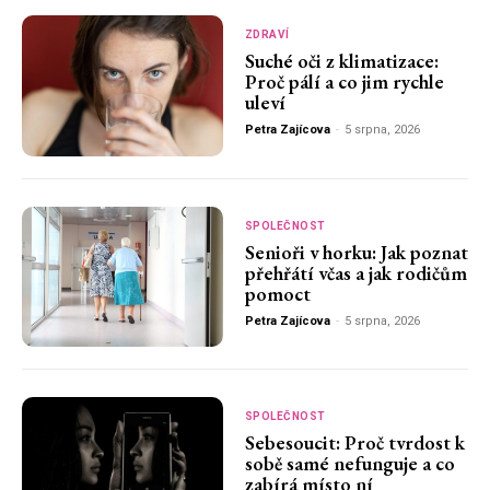
ZDRAVÍ
Suché oči z klimatizace:
Proč pálí a co jim rychle
uleví
Petra Zajícova
-
5 srpna, 2026
SPOLEČNOST
Senioři v horku: Jak poznat
přehřátí včas a jak rodičům
pomoct
Petra Zajícova
-
5 srpna, 2026
SPOLEČNOST
Sebesoucit: Proč tvrdost k
sobě samé nefunguje a co
zabírá místo ní