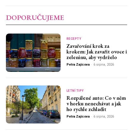
DOPORUČUJEME
RECEPTY
Zavařování krok za
krokem: Jak zavařit ovoce i
zeleninu, aby vydrželo
Petra Zajícova
-
6 srpna, 2026
LETNÍ TIPY
Rozpálené auto: Co v něm
v horku nenechávat a jak
ho rychle zchladit
Petra Zajícova
-
6 srpna, 2026