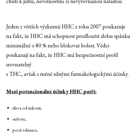
chutí k jídlu, nevolnostmi či nevyrovnanou náladou.
Jeden z větších výzkumů HHC z roku 2007 poukazuje
na fakt, že HHC má schopnost prodloužit dobu spánku
minimálně o 80 % nebo blokovat bolest. Vědci
poukazují na fakt, že HHC má bezpečnostní profil
srovnatelný
s THC, avšak s méně silnými farmakologickými účinky.
Mezi potencionální účinky HHC patří:
úleva od úzkosti,
euforie,
pocit relaxace,