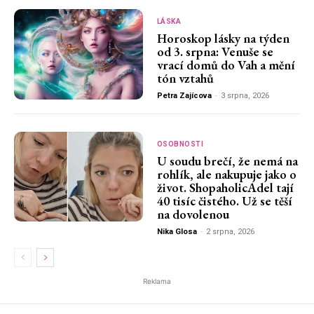
LÁSKA
Horoskop lásky na týden
od 3. srpna: Venuše se
vrací domů do Vah a mění
tón vztahů
Petra Zajícova
-
3 srpna, 2026
OSOBNOSTI
U soudu brečí, že nemá na
rohlík, ale nakupuje jako o
život. ShopaholicAdel tají
40 tisíc čistého. Už se těší
na dovolenou
Nika Glosa
-
2 srpna, 2026
Reklama