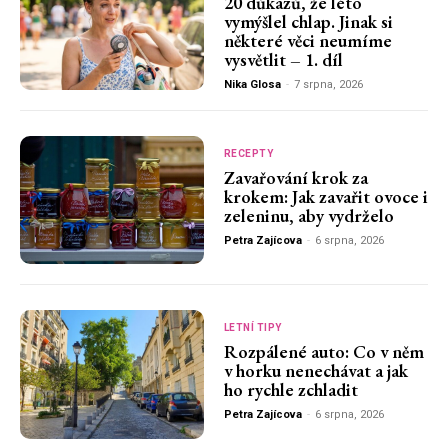
20 důkazů, že léto
vymýšlel chlap. Jinak si
některé věci neumíme
vysvětlit – 1. díl
Nika Glosa
-
7 srpna, 2026
RECEPTY
Zavařování krok za
krokem: Jak zavařit ovoce i
zeleninu, aby vydrželo
Petra Zajícova
-
6 srpna, 2026
LETNÍ TIPY
Rozpálené auto: Co v něm
v horku nenechávat a jak
ho rychle zchladit
Petra Zajícova
-
6 srpna, 2026