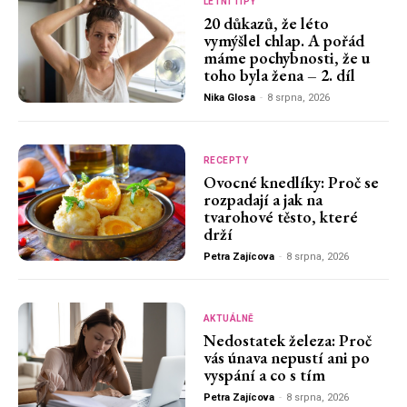
LETNÍ TIPY
20 důkazů, že léto
vymýšlel chlap. A pořád
máme pochybnosti, že u
toho byla žena – 2. díl
Nika Glosa
-
8 srpna, 2026
RECEPTY
Ovocné knedlíky: Proč se
rozpadají a jak na
tvarohové těsto, které
drží
Petra Zajícova
-
8 srpna, 2026
AKTUÁLNĚ
Nedostatek železa: Proč
vás únava nepustí ani po
vyspání a co s tím
Petra Zajícova
-
8 srpna, 2026