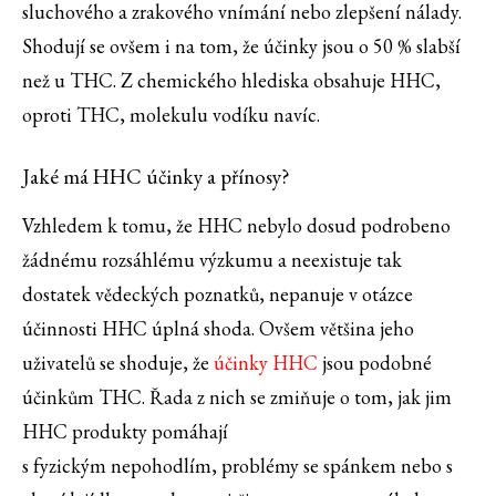
sluchového a zrakového vnímání nebo zlepšení nálady.
Shodují se ovšem i na tom, že účinky jsou o 50 % slabší
než u THC. Z chemického hlediska obsahuje HHC,
oproti THC, molekulu vodíku navíc.
Jaké má HHC účinky a přínosy?
Vzhledem k tomu, že HHC nebylo dosud podrobeno
žádnému rozsáhlému výzkumu a neexistuje tak
dostatek vědeckých poznatků, nepanuje v otázce
účinnosti HHC úplná shoda. Ovšem většina jeho
uživatelů se shoduje, že
účinky HHC
jsou podobné
účinkům THC. Řada z nich se zmiňuje o tom, jak jim
HHC produkty pomáhají
s fyzickým nepohodlím, problémy se spánkem nebo s