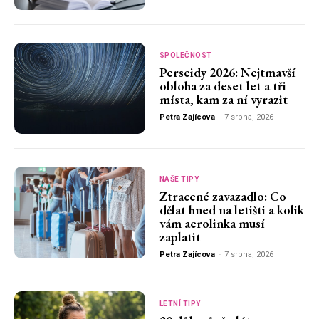
SPOLEČNOST
Perseidy 2026: Nejtmavší
obloha za deset let a tři
místa, kam za ní vyrazit
Petra Zajícova
-
7 srpna, 2026
NAŠE TIPY
Ztracené zavazadlo: Co
dělat hned na letišti a kolik
vám aerolinka musí
zaplatit
Petra Zajícova
-
7 srpna, 2026
LETNÍ TIPY