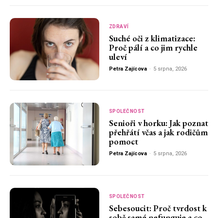
ZDRAVÍ
Suché oči z klimatizace:
Proč pálí a co jim rychle
uleví
Petra Zajícova
-
5 srpna, 2026
SPOLEČNOST
Senioři v horku: Jak poznat
přehřátí včas a jak rodičům
pomoct
Petra Zajícova
-
5 srpna, 2026
SPOLEČNOST
Sebesoucit: Proč tvrdost k
sobě samé nefunguje a co