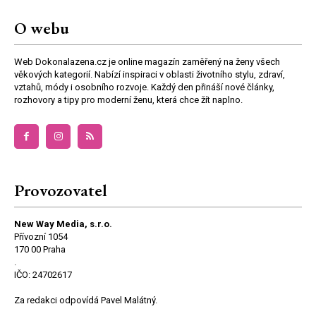
O webu
Web Dokonalazena.cz je online magazín zaměřený na ženy všech
věkových kategorií. Nabízí inspiraci v oblasti životního stylu, zdraví,
vztahů, módy i osobního rozvoje. Každý den přináší nové články,
rozhovory a tipy pro moderní ženu, která chce žít naplno.
Provozovatel
New Way Media, s.r.o.
Přívozní 1054
170 00 Praha
.
IČO: 24702617
Za redakci odpovídá Pavel Malátný.