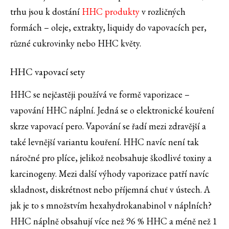
trhu jsou k dostání
HHC produkty
v rozličných
formách – oleje, extrakty, liquidy do vapovacích per,
různé cukrovinky nebo HHC květy.
HHC vapovací sety
HHC se nejčastěji používá ve formě vaporizace –
vapování HHC náplní. Jedná se o elektronické kouření
skrze vapovací pero. Vapování se řadí mezi zdravější a
také levnější variantu kouření. HHC navíc není tak
náročné pro plíce, jelikož neobsahuje škodlivé toxiny a
karcinogeny. Mezi další výhody vaporizace patří navíc
skladnost, diskrétnost nebo příjemná chuť v ústech. A
jak je to s množstvím hexahydrokanabinol v náplních?
HHC náplně obsahují více než 96 % HHC a méně než 1