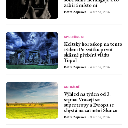
zabírá místo ní
Petra Zajícova
-
4 srpna, 2026
SPOLEČNOST
Keltský horoskop na tento
týden: Po svátku první
sklizně přebírá vládu
Topol
Petra Zajícova
-
4 srpna, 2026
AKTUÁLNĚ
Výhled na týden od 3.
srpna: Vracejí se
supertropy a Evropa se
chystá na zatmění Slunce
Petra Zajícova
-
3 srpna, 2026