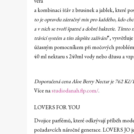
vera
a kombinaci šťáv z brusinek a jablek, které pos
to je opravdu zázračný mix pro každého, kdo chce
a v nich se tvoří špatné a dobré bakterie. Tímto
trávicí systém a tím zlepšíte zažívání
“, vysvětluj
úžasným pomocníkem při močových problémech,
40 ml nektaru s 240ml vody nebo džusu a vzpru
Doporučená cena Aloe Berry Nectar je 762
Kč/1 
Více na
studiodanah.flp.com/
.
LOVERS FOR YOU
Dvojice parfémů, které odkrývají příběh moder
požadavcích náročné generace. LOVERS JO je e