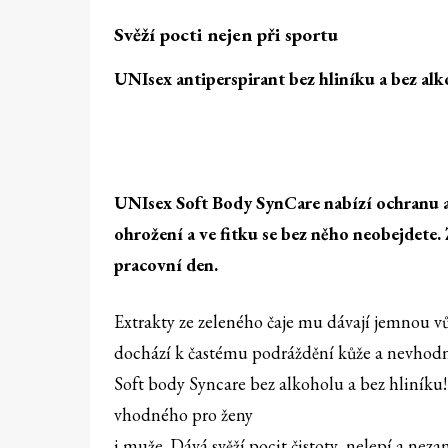
Svěží pocti nejen při sportu
UNIsex antiperspirant
bez hliníku a bez alk
UNIsex Soft Body SynCare nabízí ochranu a 
ohrožení a ve fitku se bez něho neobejdete.
pracovní den.
Extrakty ze zeleného čaje mu dávají jemnou v
dochází k častému podráždění kůže a nevhodné 
Soft body Syncare bez alkoholu a bez hliníku
vhodného pro ženy
i muže. Dává svěží pocit čistoty, nelepí a neza