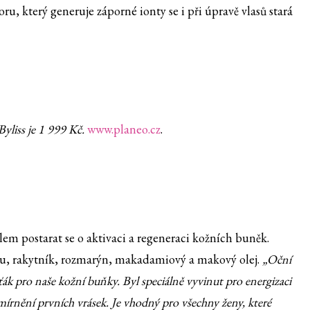
ru, který generuje záporné ionty se i při úpravě vlasů stará
liss je 1 999 Kč.
www.planeo.cz
.
lem postarat se o aktivaci a regeneraci kožních buněk.
ku, rakytník, rozmarýn, makadamiový a makový olej.
„Oční
ák pro naše kožní buňky. Byl speciálně vyvinut pro energizaci
írnění prvních vrásek. Je vhodný pro všechny ženy, které