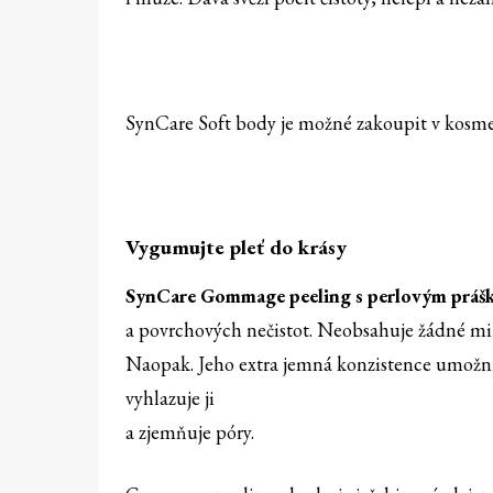
SynCare Soft body je možné zakoupit v kosme
Vygumujte pleť do krásy
SynCare Gommage peeling s perlovým prá
a povrchových nečistot. Neobsahuje žádné mik
Naopak. Jeho extra jemná konzistence umožní 
vyhlazuje ji
a zjemňuje póry.