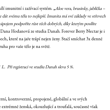
ílí imunitní i zažívací systém. „
Aloe vera, brusinky, jablíčka –
 dát svému tělu to nejlepší. Imunita má své základy ve střevech
 nápojem podpoříte růst těch dobrých, díky kterým posílíte
e Dana Hodanová ze studia Danah. Forever Berry Nectar je i
 které na jaře trápí nejen ženy. Stačí smíchat 3x denně
ha pro vaše tělo je na světě.
L. Při registraci ve studiu Danah sleva 5 %.
ní, kontroverzní, propojené, globální a ve svých
xtrémně ženská, okouzlující a troufalá, současně však