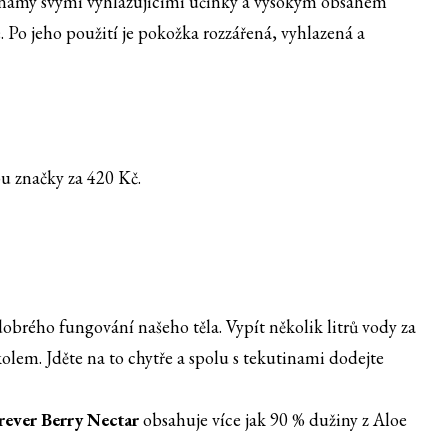
známý svými vyhlazujícími účinky a vysokým obsahem
. Po jeho použití je pokožka rozzářená, vyhlazená a
u značky za 420 Kč.
obrého fungování našeho těla. Vypít několik litrů vody za
em. Jděte na to chytře a spolu s tekutinami dodejte
rever Berry Nectar
obsahuje více jak 90 % dužiny z Aloe