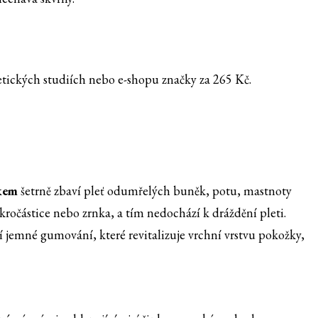
tických studiích nebo e-shopu značky za 265 Kč.
škem
šetrně zbaví pleť odumřelých buněk, potu, mastnoty
ročástice nebo zrnka, a tím nedochází k dráždění pleti.
jemné gumování, které revitalizuje vrchní vrstvu pokožky,