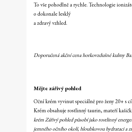
To vše pohodlně a rychle. Technologie ionizáto
o dokonale lesklý
a zdravý vzhled.
Doporučená akční cena horkovzdušné kulmy BaBy
Mějte zářivý pohled
Oční krém vyvinut speciálně pro ženy 20+ s cí
Krém obsahuje rostlinný taurin, mateří kašič
krém Zářivý pohled působí jako rostlinný energeť
jemného očního okolí, hloubkovou hydrataci a zm