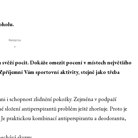
oholu.
Reklama
'
svěží pocit. Dokáže omezit pocení v místech největšího
 Zpříjemní Vám sportovní aktivity, stejně jako třeba
ůni i schopnost zlidnění pokožky. Zejména v podpaží
složení antiperspirantů problém ještě zhoršuje. Proto je
! Je praktickou kombinací antiperspirantu a deodorantu,
nechává skvrny.