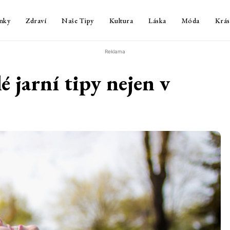
nky
Zdraví
Naše Tipy
Kultura
Láska
Móda
Krás
Reklama
 jarní tipy nejen v