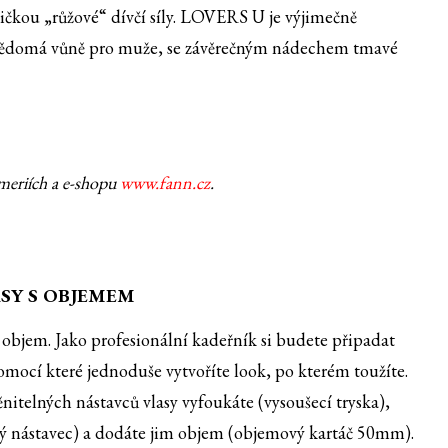
ičkou „růžové“ dívčí síly. LOVERS U je výjimečně
vědomá vůně pro muže, se závěrečným nádechem tmavé
meriích a e-shopu
www.fann.cz
.
ASY S OBJEMEM
objem. Jako profesionální kadeřník si budete připadat
mocí které jednoduše vytvoříte look, po kterém toužíte.
itelných nástavců vlasy vyfoukáte (vysoušecí tryska),
cký nástavec) a dodáte jim objem (objemový kartáč 50mm).