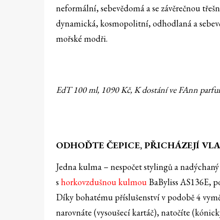
neformální, sebevědomá a se závěrečnou třešn
dynamická, kosmopolitní, odhodlaná a sebe
mořské modři.
EdT 100 ml, 1090 Kč, K dostání ve FAnn parfu
ODHOĎTE ČEPICE, PŘICHÁZEJÍ VL
Jedna kulma – nespočet stylingů a nadýchaný 
s
horkovzdušnou kulmou
BaByliss AS136E, po
Díky bohatému příslušenství v podobě 4 vyměn
narovnáte (vysoušecí kartáč), natočíte (kóni