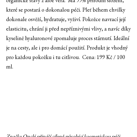
organické šťávy z aloe vera. Má 99% přírodní složení,
které se postará o dokonalou péči. Pleť během chvilky
dokonale osvěží, hydratuje, vyživí. Pokožce navrací její
elasticitu, chrání ji před nepříznivými vlivy, a navíc díky
kyselině hyaluronové zpomaluje proces stárnutí. Ideální
je na cesty, ale i pro domácí použití. Produkt je vhodný
pro každou pokožku i tu citlivou. Cena: 199 Kč / 100
ml.
Značka Onclé přináší cíleně působící kosmetickou péči