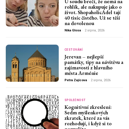
U soudu brečí, že nemá na
rohlík, ale nakupuje jako o
život. ShopaholicAdel tají
40 tisíc čistého. Už se těší
na dovolenou
Nika Glosa
-
2 srpna, 2026
CESTOVÁNÍ
Jerevan – nejlepší
památky, tipy na návštěvu a
zajímavosti z hlavního
města Arménie
Petra Zajícova
-
2 srpna, 2026
SPOLEČNOST
Kognitivní zkreslení:
Sedm myšlenkových
zkratek, které za vás
rozhodují, i když si to
nemyslíte