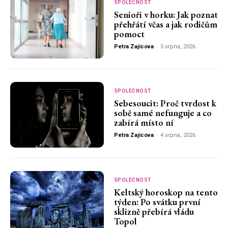
SPOLEČNOST
Senioři v horku: Jak poznat
přehřátí včas a jak rodičům
pomoct
Petra Zajícova
-
5 srpna, 2026
SPOLEČNOST
Sebesoucit: Proč tvrdost k
sobě samé nefunguje a co
zabírá místo ní
Petra Zajícova
-
4 srpna, 2026
SPOLEČNOST
Keltský horoskop na tento
týden: Po svátku první
sklizně přebírá vládu
Topol