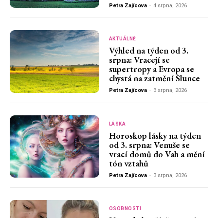
Petra Zajícova
-
4 srpna, 2026
AKTUÁLNĚ
Výhled na týden od 3.
srpna: Vracejí se
supertropy a Evropa se
chystá na zatmění Slunce
Petra Zajícova
-
3 srpna, 2026
LÁSKA
Horoskop lásky na týden
od 3. srpna: Venuše se
vrací domů do Vah a mění
tón vztahů
Petra Zajícova
-
3 srpna, 2026
OSOBNOSTI