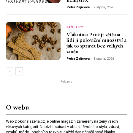
Petra Zajícova
-
2 srpna, 2026
NAŠE TIPY
Vláknina: Proč jí většina
lidí jí poloviční množství a
jak to spravit bez velkých
změn
Petra Zajícova
-
1 srpna, 2026
Reklama
O webu
Web Dokonalazena.cz je online magazín zaměřený na ženy všech
věkových kategorií. Nabízí inspiraci v oblasti životního stylu, zdraví,
vztahů, módy i osobního rozvoje. Každý den přináší nové články,