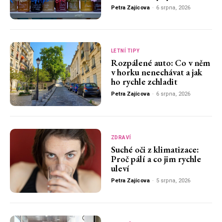
Petra Zajícova
-
6 srpna, 2026
LETNÍ TIPY
Rozpálené auto: Co v něm
v horku nenechávat a jak
ho rychle zchladit
Petra Zajícova
-
6 srpna, 2026
ZDRAVÍ
Suché oči z klimatizace:
Proč pálí a co jim rychle
uleví
Petra Zajícova
-
5 srpna, 2026