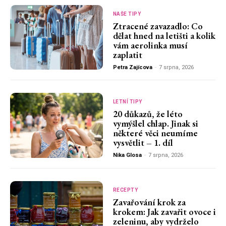
NAŠE TIPY
Ztracené zavazadlo: Co
dělat hned na letišti a kolik
vám aerolinka musí
zaplatit
Petra Zajícova
-
7 srpna, 2026
LETNÍ TIPY
20 důkazů, že léto
vymýšlel chlap. Jinak si
některé věci neumíme
vysvětlit – 1. díl
Nika Glosa
-
7 srpna, 2026
RECEPTY
Zavařování krok za
krokem: Jak zavařit ovoce i
zeleninu, aby vydrželo