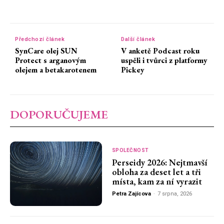
Předchozí článek
Další článek
SynCare olej SUN
V anketě Podcast roku
Protect s arganovým
uspěli i tvůrci z platformy
olejem a betakarotenem
Pickey
DOPORUČUJEME
SPOLEČNOST
Perseidy 2026: Nejtmavší
obloha za deset let a tři
místa, kam za ní vyrazit
Petra Zajícova
-
7 srpna, 2026