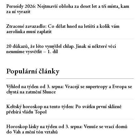
Perseidy 2026: Nejtmavší obloha za deset let a tři místa, kam
za ní vyrazit
Ztracené zavazadlo: Co dělat hned na letišti a kolik vám
aerolinka musí zaplatit
20 důkazů, že léto vymýšlel chlap. Jinak si některé věci
neumíme vysvětlit – 1. díl
Populární články
Výhled na týden od 3. srpna: Vracejí se supertropy a Evropa se
chystá na zatmění Slunce
Keltský horoskop na tento týden: Po svátku první sklizně
přebírá vládu Topol
Horoskop lásky na týden od 3. srpna: Venuše se vrací domů
do Vah a mění tón vztahů