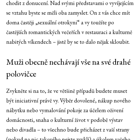
chodit z donucení. Nad svými představami o vyvíjejícím
se vztahu byste se měli oba zamyslet. On z vás chce mít
doma častěji „sexuální otrokyni“ a vy toužíte po
častějších romantických večeřích v restauraci a kulturně
nabitých víkendech – jistě by se to dalo nějak skloubit.
Muži obecně nechávají vše na své drahé
polovičce
Zvykněte si na to, že ve většině případů budete muset
být iniciativní právě vy. Výběr dovolené, nákup nového
nábytku nebo vymalování pokoje za účelem oživení
domácnosti, snaha o kulturní život v podobě výstav
nebo divadla – to všechno bude přicházet z vaší strany
(pokud na nic takového nejste zvyklí) a úkolem vašeho