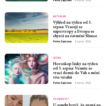
Petra Zajícova
-
4 srpna, 2026
AKTUÁLNĚ
Výhled na týden od 3.
srpna: Vracejí se
supertropy a Evropa se
chystá na zatmění Slunce
Petra Zajícova
-
3 srpna, 2026
LÁSKA
Horoskop lásky na týden
od 3. srpna: Venuše se
vrací domů do Vah a mění
tón vztahů
Petra Zajícova
-
3 srpna, 2026
OSOBNOSTI
U soudu brečí, že nemá na