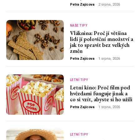
Petra Zajícova
-
2 srpna, 2026
NAŠE TIPY
Vláknina: Proč jí většina
lidí jí poloviční množství a
jak to spravit bez velkých
změn
Petra Zajícova
-
1 srpna, 2026
LETNÍ TIPY
Letní kino: Proč film pod
hvězdami funguje jinak a
co si vzít, abyste si ho užili
Petra Zajícova
-
1 srpna, 2026
LETNÍ TIPY