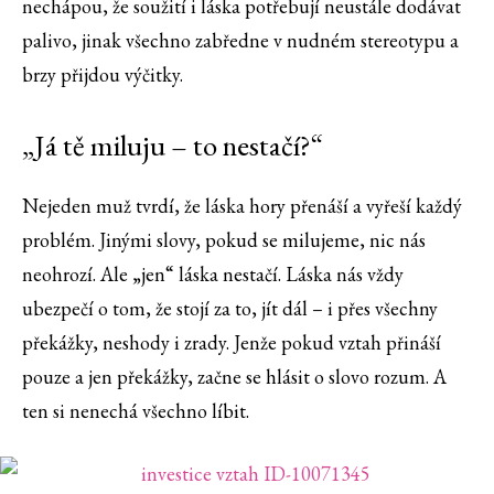
nechápou, že soužití i láska potřebují neustále dodávat
palivo, jinak všechno zabředne v nudném stereotypu a
brzy přijdou výčitky.
„Já tě miluju – to nestačí?“
Nejeden muž tvrdí, že láska hory přenáší a vyřeší každý
problém. Jinými slovy, pokud se milujeme, nic nás
neohrozí. Ale „jen“ láska nestačí. Láska nás vždy
ubezpečí o tom, že stojí za to, jít dál – i přes všechny
překážky, neshody i zrady. Jenže pokud vztah přináší
pouze a jen překážky, začne se hlásit o slovo rozum. A
ten si nenechá všechno líbit.