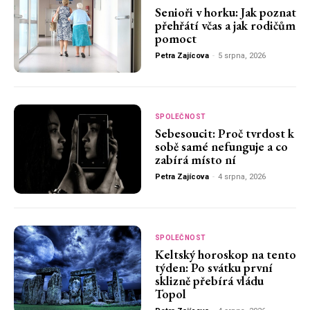
Senioři v horku: Jak poznat
přehřátí včas a jak rodičům
pomoct
Petra Zajícova
-
5 srpna, 2026
SPOLEČNOST
Sebesoucit: Proč tvrdost k
sobě samé nefunguje a co
zabírá místo ní
Petra Zajícova
-
4 srpna, 2026
SPOLEČNOST
Keltský horoskop na tento
týden: Po svátku první
sklizně přebírá vládu
Topol