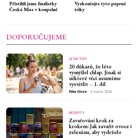
Přistihli jsme finalistky
Vyzkoušejte tyto peprné
České Miss v koupelně
triky
DOPORUČUJEME
LETNÍ TIPY
20 důkazů, že léto
vymýšlel chlap. Jinak si
některé věci neumíme
vysvětlit – 1. díl
Nika Glosa
-
6 srpna, 2026
RECEPTY
Zavařování krok za
krokem: Jak zavařit ovoce i
zeleninu, aby vydrželo