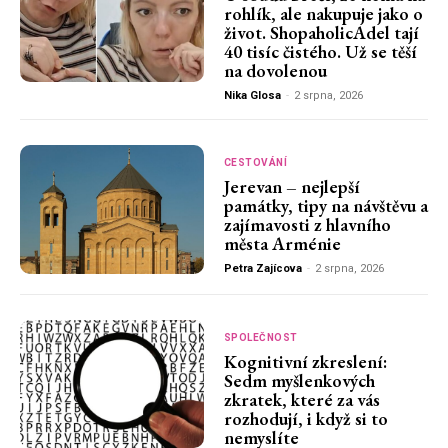
rohlík, ale nakupuje jako o
život. ShopaholicAdel tají
40 tisíc čistého. Už se těší
na dovolenou
Nika Glosa
-
2 srpna, 2026
CESTOVÁNÍ
Jerevan – nejlepší
památky, tipy na návštěvu a
zajímavosti z hlavního
města Arménie
Petra Zajícova
-
2 srpna, 2026
SPOLEČNOST
Kognitivní zkreslení:
Sedm myšlenkových
zkratek, které za vás
rozhodují, i když si to
nemyslíte