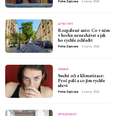
Petra Zajícova
-
6 srpna, 2026
LETNÍ TIPY
Rozpálené auto: Co v něm
v horku nenechávat a jak
ho rychle zchladit
Petra Zajícova
-
6 srpna, 2026
ZDRAVÍ
Suché oči z klimatizace:
Proč pálí a co jim rychle
uleví
Petra Zajícova
-
5 srpna, 2026
SPOLEČNOST