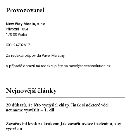
Provozovatel
New Way Media, s.r.o.
Přívozní 1054
170 00 Praha
.
IČO: 24702617
Za redakci odpovídá Pavel Malátný.
V případě dotazů na redakci pište na pavel@oceansolution.cz.
Nejnovější články
20 důkazů, že léto vymýšlel chlap. Jinak si některé věci
neumíme vysvětlit – 1. díl
Zavařování krok za krokem: Jak zavařit ovoce i zeleninu, aby
vydrželo