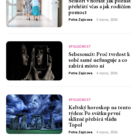
Senioři v horku: Jak poznat
přehřátí včas a jak rodičům
pomoct
Petra Zajícova
-
5 srpna, 2026
SPOLEČNOST
Sebesoucit: Proč tvrdost k
sobě samé nefunguje a co
zabírá místo ní
Petra Zajícova
-
4 srpna, 2026
SPOLEČNOST
Keltský horoskop na tento
týden: Po svátku první
sklizně přebírá vládu
Topol
Petra Zajícova
-
4 srpna, 2026