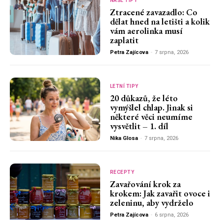
NAŠE TIPY
Ztracené zavazadlo: Co
dělat hned na letišti a kolik
vám aerolinka musí
zaplatit
Petra Zajícova
-
7 srpna, 2026
LETNÍ TIPY
20 důkazů, že léto
vymýšlel chlap. Jinak si
některé věci neumíme
vysvětlit – 1. díl
Nika Glosa
-
7 srpna, 2026
RECEPTY
Zavařování krok za
krokem: Jak zavařit ovoce i
zeleninu, aby vydrželo
Petra Zajícova
-
6 srpna, 2026