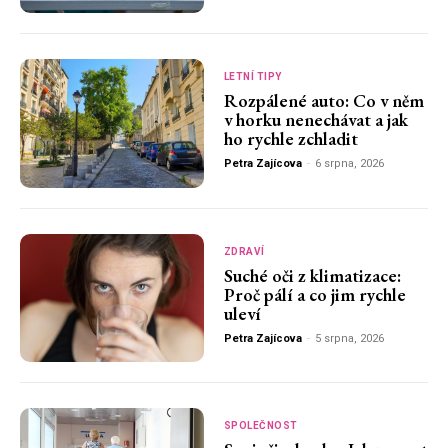
LETNÍ TIPY
Rozpálené auto: Co v něm
v horku nenechávat a jak
ho rychle zchladit
Petra Zajícova
-
6 srpna, 2026
ZDRAVÍ
Suché oči z klimatizace:
Proč pálí a co jim rychle
uleví
Petra Zajícova
-
5 srpna, 2026
SPOLEČNOST