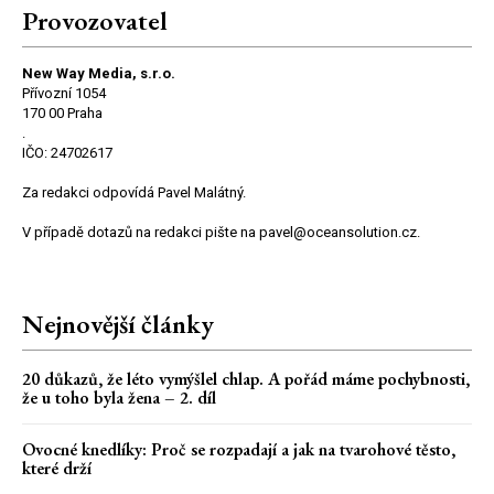
Provozovatel
New Way Media, s.r.o.
Přívozní 1054
170 00 Praha
.
IČO: 24702617
Za redakci odpovídá Pavel Malátný.
V případě dotazů na redakci pište na pavel@oceansolution.cz.
Nejnovější články
20 důkazů, že léto vymýšlel chlap. A pořád máme pochybnosti,
že u toho byla žena – 2. díl
Ovocné knedlíky: Proč se rozpadají a jak na tvarohové těsto,
které drží