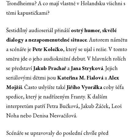
Trondheimu? A co mají vlastně v Holandsku všichni s
těmi kapustičkami?
Šestidílný audioseriál přináší
ostrý humor, skvělé
dialogy a nezapomenutelné situace
. Autorem námětu
a scénáře je
Petr Kolečko
, který se ujal i režie. V tomto
směru jde o jeho audioknižní debut. V hlavních rolích
se představí
Jakub Prachař
a
Jana Stryková
. Jejich
seriálovými dětmi jsou
Kateřina M. Fialová
a
Alex
Mojžíš
. Často uslyšíte také
Jiřího Vyorálka
coby šéfa
spedice, který je nadřízeným Franty. K dalším
interpretům patří Petra Bučková, Jakub Žáček, Leoš
Noha nebo Denisa Nesvačilová.
Scénáře se upravovaly do poslední chvíle před