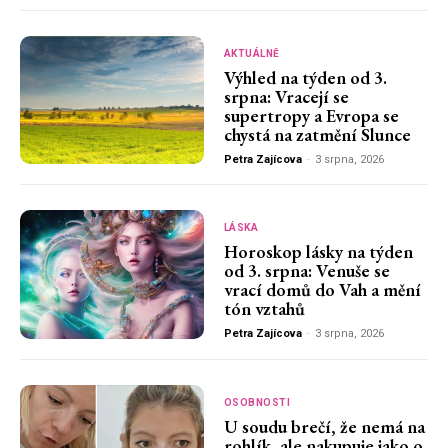
AKTUÁLNĚ
Výhled na týden od 3.
srpna: Vracejí se
supertropy a Evropa se
chystá na zatmění Slunce
Petra Zajícova
-
3 srpna, 2026
LÁSKA
Horoskop lásky na týden
od 3. srpna: Venuše se
vrací domů do Vah a mění
tón vztahů
Petra Zajícova
-
3 srpna, 2026
OSOBNOSTI
U soudu brečí, že nemá na
rohlík, ale nakupuje jako o