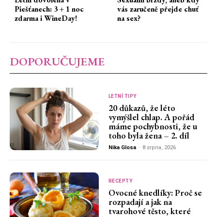
Piešťanech: 3 + 1 noc
vás zaručeně přejde chuť
zdarma i WineDay!
na sex?
DOPORUČUJEME
LETNÍ TIPY
20 důkazů, že léto
vymýšlel chlap. A pořád
máme pochybnosti, že u
toho byla žena – 2. díl
Nika Glosa
-
8 srpna, 2026
RECEPTY
Ovocné knedlíky: Proč se
rozpadají a jak na
tvarohové těsto, které