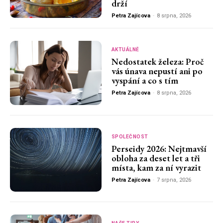
drží
Petra Zajícova
-
8 srpna, 2026
AKTUÁLNĚ
Nedostatek železa: Proč
vás únava nepustí ani po
vyspání a co s tím
Petra Zajícova
-
8 srpna, 2026
SPOLEČNOST
Perseidy 2026: Nejtmavší
obloha za deset let a tři
místa, kam za ní vyrazit
Petra Zajícova
-
7 srpna, 2026