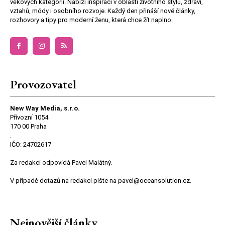
věkových kategorií. Nabízí inspiraci v oblasti životního stylu, zdraví,
vztahů, módy i osobního rozvoje. Každý den přináší nové články,
rozhovory a tipy pro moderní ženu, která chce žít naplno.
Provozovatel
New Way Media, s.r.o.
Přívozní 1054
170 00 Praha
.
IČO: 24702617
Za redakci odpovídá Pavel Malátný.
V případě dotazů na redakci pište na pavel@oceansolution.cz.
Nejnovější články