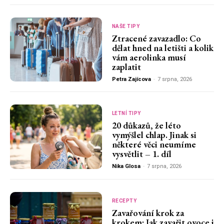
NAŠE TIPY
Ztracené zavazadlo: Co
dělat hned na letišti a kolik
vám aerolinka musí
zaplatit
Petra Zajícova
-
7 srpna, 2026
LETNÍ TIPY
20 důkazů, že léto
vymýšlel chlap. Jinak si
některé věci neumíme
vysvětlit – 1. díl
Nika Glosa
-
7 srpna, 2026
RECEPTY
Zavařování krok za
krokem: Jak zavařit ovoce i