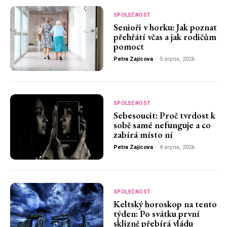
SPOLEČNOST
Senioři v horku: Jak poznat
přehřátí včas a jak rodičům
pomoct
Petra Zajícova
-
5 srpna, 2026
SPOLEČNOST
Sebesoucit: Proč tvrdost k
sobě samé nefunguje a co
zabírá místo ní
Petra Zajícova
-
4 srpna, 2026
SPOLEČNOST
Keltský horoskop na tento
týden: Po svátku první
sklizně přebírá vládu