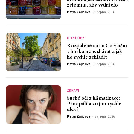
zeleninu, aby vydrželo
Petra Zajícova
-
6 srpna, 2026
LETNÍ TIPY
Rozpálené auto: Co v něm
v horku nenechávat a jak
ho rychle zchladit
Petra Zajícova
-
6 srpna, 2026
ZDRAVÍ
Suché oči z klimatizace:
Proč pálí a co jim rychle
uleví
Petra Zajícova
-
5 srpna, 2026