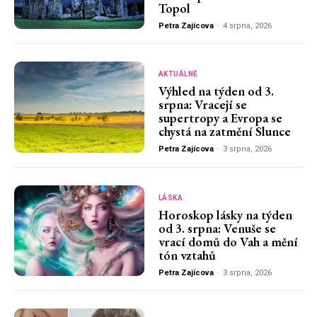
Topol
Petra Zajícova
-
4 srpna, 2026
AKTUÁLNĚ
Výhled na týden od 3.
srpna: Vracejí se
supertropy a Evropa se
chystá na zatmění Slunce
Petra Zajícova
-
3 srpna, 2026
LÁSKA
Horoskop lásky na týden
od 3. srpna: Venuše se
vrací domů do Vah a mění
tón vztahů
Petra Zajícova
-
3 srpna, 2026