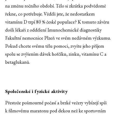
na změnu ročního období. Tělo si zkrátka podvědomě
řekne, co potřebuje. Věděli jste, že nedostatkem
vitamínu D trpí 80 % české populace? K tomuto závěru
došli lékaři z oddělení Imunochemické diagnostiky
Fakultní nemocnice Plzeň ve svém nedávném výzkumu.
Pokud chcete svému tělu pomoci, zvyšte jeho příjem
spolu se zvýšením dávek hořčíku, zinku, vitamínu C a
betaglukanů.
Společenské i fyzické aktivity
Přestože pošmourné počasí a brzké večery vybízejí spíš
k filmovému maratonu pod dekou než ke sportovním