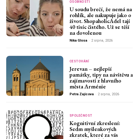
OSOBNOSTI
U soudu brečí, že nemá na
rohlík, ale nakupuje jako o
život. ShopaholicAdel tají
40 tisíc čistého. Už se těší
na dovolenou
Nika Glosa
-
2 srpna, 2026
CESTOVÁNÍ
Jerevan – nejlepší
památky, tipy na návštěvu a
zajímavosti z hlavního
města Arménie
Petra Zajícova
-
2 srpna, 2026
SPOLEČNOST
Kognitivní zkreslení:
Sedm myšlenkových
zkratek, které za vás