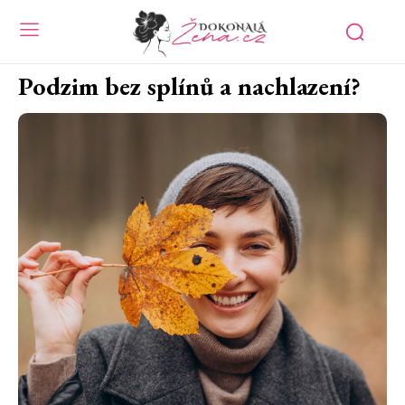
Podzim bez splínů a nachlazení?