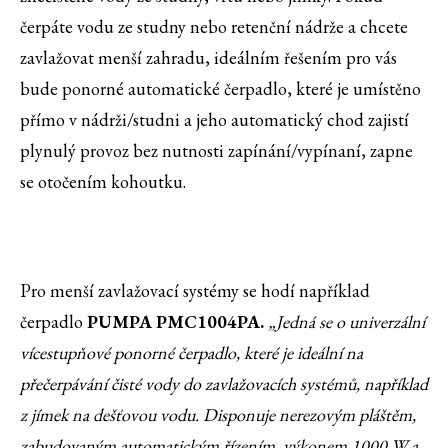
čerpáte vodu ze studny nebo retenční nádrže a chcete
zavlažovat menší zahradu, ideálním řešením pro vás
bude ponorné automatické čerpadlo, které je
umístěno
přímo v nádrži/studni a jeho automatický chod zajistí
plynulý provoz bez nutnosti zapínání/vypínaní, zapne
se otočením kohoutku.
Pro menší zavlažovací systémy se hodí například
čerpadlo
PUMPA PMC1004PA.
„
Jedná se o
univerzální
vícestupňové ponorné čerpadlo, které je ideální na
přečerpávání čisté vody do zavlažovacích systémů, například
z jímek na dešťovou vodu.
Disponuje nerezovým pláštěm,
zabudovaným automatickým řízením, výkonem 1000 W a