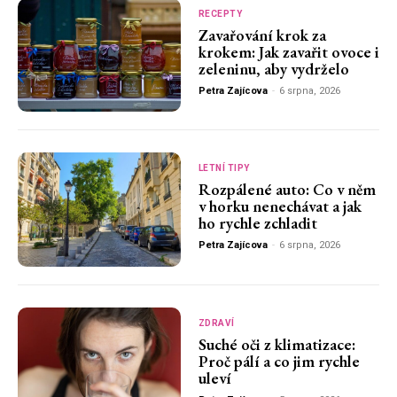
RECEPTY
Zavařování krok za
krokem: Jak zavařit ovoce i
zeleninu, aby vydrželo
Petra Zajícova
-
6 srpna, 2026
LETNÍ TIPY
Rozpálené auto: Co v něm
v horku nenechávat a jak
ho rychle zchladit
Petra Zajícova
-
6 srpna, 2026
ZDRAVÍ
Suché oči z klimatizace:
Proč pálí a co jim rychle
uleví