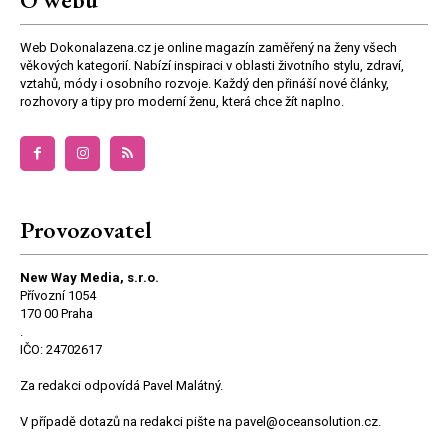
Web Dokonalazena.cz je online magazín zaměřený na ženy všech
věkových kategorií. Nabízí inspiraci v oblasti životního stylu, zdraví,
vztahů, módy i osobního rozvoje. Každý den přináší nové články,
rozhovory a tipy pro moderní ženu, která chce žít naplno.
Provozovatel
New Way Media, s.r.o.
Přívozní 1054
170 00 Praha
.
IČO: 24702617
Za redakci odpovídá Pavel Malátný.
V případě dotazů na redakci pište na pavel@oceansolution.cz.