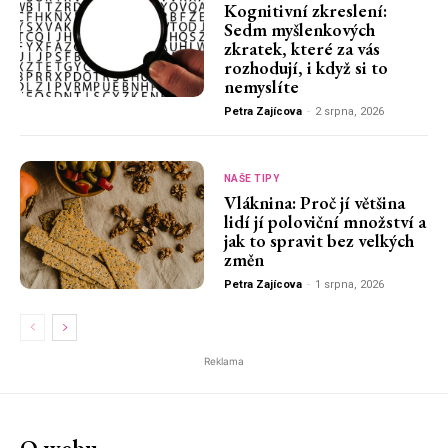
Kognitivní zkreslení:
Sedm myšlenkových
zkratek, které za vás
rozhodují, i když si to
nemyslíte
Petra Zajícova
-
2 srpna, 2026
NAŠE TIPY
Vláknina: Proč jí většina
lidí jí poloviční množství a
jak to spravit bez velkých
změn
Petra Zajícova
-
1 srpna, 2026
Reklama
O webu