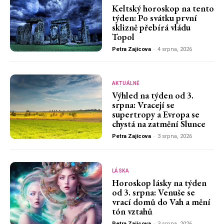
Keltský horoskop na tento
týden: Po svátku první
sklizně přebírá vládu
Topol
Petra Zajícova
-
4 srpna, 2026
AKTUÁLNĚ
Výhled na týden od 3.
srpna: Vracejí se
supertropy a Evropa se
chystá na zatmění Slunce
Petra Zajícova
-
3 srpna, 2026
LÁSKA
Horoskop lásky na týden
od 3. srpna: Venuše se
vrací domů do Vah a mění
tón vztahů
Petra Zajícova
-
3 srpna, 2026