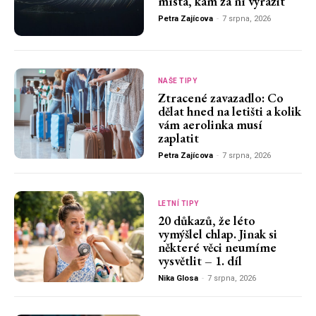
místa, kam za ní vyrazit
Petra Zajícova
-
7 srpna, 2026
NAŠE TIPY
Ztracené zavazadlo: Co
dělat hned na letišti a kolik
vám aerolinka musí
zaplatit
Petra Zajícova
-
7 srpna, 2026
LETNÍ TIPY
20 důkazů, že léto
vymýšlel chlap. Jinak si
některé věci neumíme
vysvětlit – 1. díl
Nika Glosa
-
7 srpna, 2026