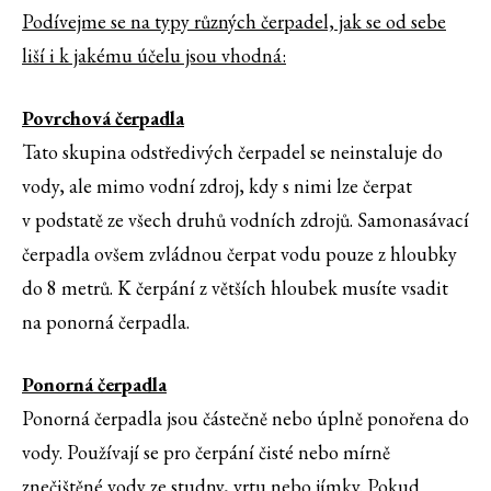
Podívejme se na typy různých čerpadel, jak se od sebe
liší i k jakému účelu jsou vhodná:
Povrchová čerpadla
Tato skupina odstředivých čerpadel se neinstaluje do
vody, ale mimo vodní zdroj, kdy s nimi lze čerpat
v podstatě ze všech druhů vodních zdrojů. Samonasávací
čerpadla ovšem zvládnou čerpat vodu pouze z hloubky
do 8 metrů. K
čerpání z
větších hloubek musíte vsadit
na ponorná čerpadla.
Ponorná čerpadla
Ponorná čerpadla jsou částečně nebo úplně ponořena do
vody. Používají se pro čerpání čisté nebo mírně
znečištěné vody ze studny, vrtu nebo jímky. Pokud