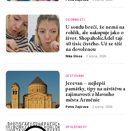
OSOBNOSTI
U soudu brečí, že nemá na
rohlík, ale nakupuje jako o
život. ShopaholicAdel tají
40 tisíc čistého. Už se těší
na dovolenou
Nika Glosa
-
2 srpna, 2026
CESTOVÁNÍ
Jerevan – nejlepší
památky, tipy na návštěvu a
zajímavosti z hlavního
města Arménie
Petra Zajícova
-
2 srpna, 2026
SPOLEČNOST