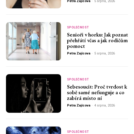
Petra Zajícova
-
5 srpna, 2026
SPOLEČNOST
Senioři v horku: Jak poznat
přehřátí včas a jak rodičům
pomoct
Petra Zajícova
-
5 srpna, 2026
SPOLEČNOST
Sebesoucit: Proč tvrdost k
sobě samé nefunguje a co
zabírá místo ní
Petra Zajícova
-
4 srpna, 2026
SPOLEČNOST