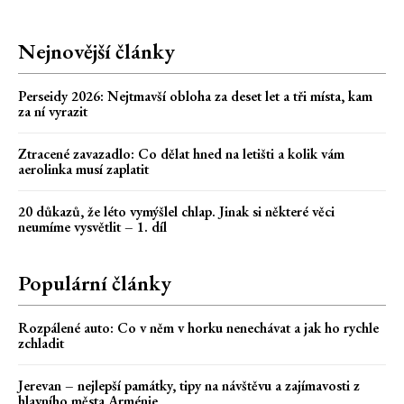
Nejnovější články
Perseidy 2026: Nejtmavší obloha za deset let a tři místa, kam
za ní vyrazit
Ztracené zavazadlo: Co dělat hned na letišti a kolik vám
aerolinka musí zaplatit
20 důkazů, že léto vymýšlel chlap. Jinak si některé věci
neumíme vysvětlit – 1. díl
Populární články
Rozpálené auto: Co v něm v horku nenechávat a jak ho rychle
zchladit
Jerevan – nejlepší památky, tipy na návštěvu a zajímavosti z
hlavního města Arménie