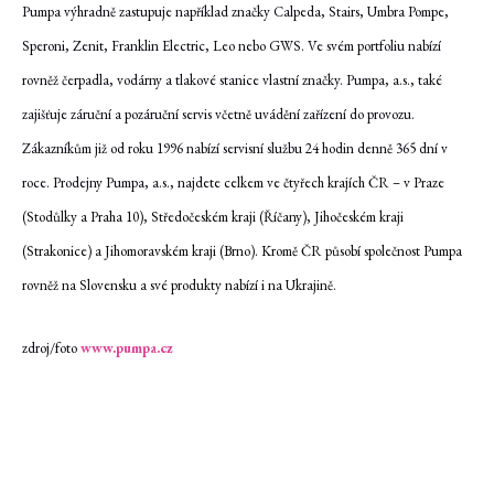
Pumpa výhradně zastupuje například značky Calpeda, Stairs, Umbra Pompe,
Speroni, Zenit, Franklin Electric, Leo nebo GWS. Ve svém portfoliu nabízí
rovněž čerpadla, vodárny a tlakové stanice vlastní značky. Pumpa, a.s., také
zajišťuje záruční a pozáruční servis včetně uvádění zařízení do provozu.
Zákazníkům již od roku 1996 nabízí
servisní službu 24 hodin denně 365 dní v
roce. Prodejny Pumpa, a.s., najdete
celkem ve čtyřech krajích ČR – v Praze
(Stodůlky a Praha 10), Středočeském kraji (Říčany), Jihočeském kraji
(Strakonice) a Jihomoravském kraji (Brno). Kromě ČR působí společnost Pumpa
rovněž na Slovensku a své produkty nabízí i na Ukrajině.
zdroj/foto
www.pumpa.cz