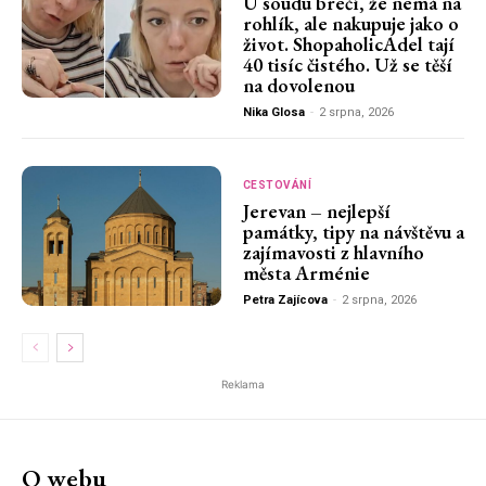
U soudu brečí, že nemá na
rohlík, ale nakupuje jako o
život. ShopaholicAdel tají
40 tisíc čistého. Už se těší
na dovolenou
Nika Glosa
-
2 srpna, 2026
CESTOVÁNÍ
Jerevan – nejlepší
památky, tipy na návštěvu a
zajímavosti z hlavního
města Arménie
Petra Zajícova
-
2 srpna, 2026
Reklama
O webu