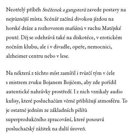
Neotřelý příběh
Sněženek a gangsterů
zavede postavy na
nejrůznější místa. Scénář začíná divokou jízdou na
horské dráze a rozhovorem mafiánů v ruchu Matějské
poutě. Děj se odehrává také na diskotéce, v erotickém
nočním klubu, ale i v divadle, opeře, nemocnici,
alzheimer centru nebo v lese.
Na některá z těchto míst zamířil i tvůrčí tým v čele
s mistrem zvuku Bojanem Bojičem, aby zde pořídil
autentické nahrávky prostředí. I z nich vznikaly audio
kulisy, které posluchačům věrně přibližují atmosféru. To
je ostatně jedním ze základních pilířů
superprodukčního zpracování, které posouvá
posluchačský zážitek na další úroveň.