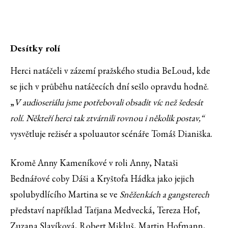
Desítky rolí
Herci natáčeli v zázemí pražského studia BeLoud, kde
se jich v průběhu natáčecích dní sešlo opravdu hodně.
„
V
audioseriálu jsme potřebovali obsadit víc než šedesát
rolí. Někteří herci tak ztvárnili rovnou i několik postav,“
vysvětluje režisér a spoluautor scénáře Tomáš Dianiška.
Kromě Anny Kameníkové v roli Anny, Nataši
Bednářové coby Dáši a Kryštofa Hádka jako jejich
spolubydlícího Martina se ve
Sněženkách a gangsterech
představí například Taťjana Medvecká, Tereza Hof,
Zuzana Slavíková, Robert Mikluš, Martin Hofmann,