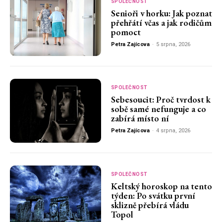
SPOLEČNOST
Senioři v horku: Jak poznat
přehřátí včas a jak rodičům
pomoct
Petra Zajícova
-
5 srpna, 2026
SPOLEČNOST
Sebesoucit: Proč tvrdost k
sobě samé nefunguje a co
zabírá místo ní
Petra Zajícova
-
4 srpna, 2026
SPOLEČNOST
Keltský horoskop na tento
týden: Po svátku první
sklizně přebírá vládu
Topol