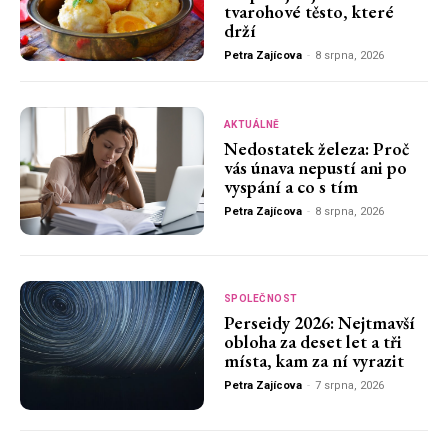
tvarohové těsto, které
drží
Petra Zajícova
-
8 srpna, 2026
AKTUÁLNĚ
Nedostatek železa: Proč
vás únava nepustí ani po
vyspání a co s tím
Petra Zajícova
-
8 srpna, 2026
SPOLEČNOST
Perseidy 2026: Nejtmavší
obloha za deset let a tři
místa, kam za ní vyrazit
Petra Zajícova
-
7 srpna, 2026