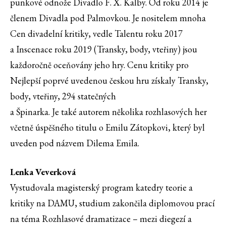
punkové odnože Divadlo F. X. Kalby. Od roku 2014 je
členem Divadla pod Palmovkou. Je nositelem mnoha
Cen divadelní kritiky, vedle Talentu roku 2017
a Inscenace roku 2019 (Transky, body, vteřiny) jsou
každoročně oceňovány jeho hry. Cenu kritiky pro
Nejlepší poprvé uvedenou českou hru získaly Transky,
body, vteřiny, 294 statečných
a Špinarka. Je také autorem několika rozhlasových her
včetně úspěšného titulu o Emilu Zátopkovi, který byl
uveden pod názvem Dilema Emila.
Lenka Veverková
Vystudovala magisterský program katedry teorie a
kritiky na DAMU, studium zakončila diplomovou prací
na téma Rozhlasové dramatizace – mezi diegezí a