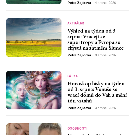
Petra Zajícova
-
4 srpna, 2026
AKTUÁLNĚ
Výhled na týden od 3.
srpna: Vracejí se
supertropy a Evropa se
chystá na zatmění Slunce
Petra Zajícova
-
3 srpna, 2026
LÁSKA
Horoskop lásky na týden
od 3. srpna: Venuše se
vrací domů do Vah a mění
tón vztahů
Petra Zajícova
-
3 srpna, 2026
OSOBNOSTI