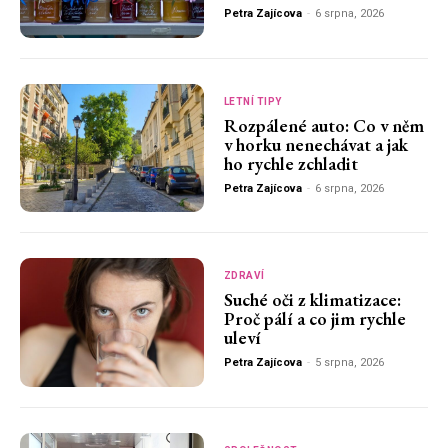
Petra Zajícova
-
6 srpna, 2026
LETNÍ TIPY
Rozpálené auto: Co v něm
v horku nenechávat a jak
ho rychle zchladit
Petra Zajícova
-
6 srpna, 2026
ZDRAVÍ
Suché oči z klimatizace:
Proč pálí a co jim rychle
uleví
Petra Zajícova
-
5 srpna, 2026