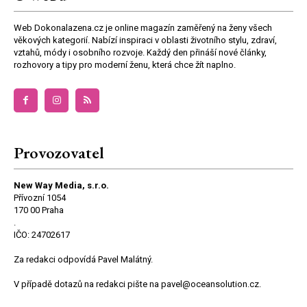
Web Dokonalazena.cz je online magazín zaměřený na ženy všech
věkových kategorií. Nabízí inspiraci v oblasti životního stylu, zdraví,
vztahů, módy i osobního rozvoje. Každý den přináší nové články,
rozhovory a tipy pro moderní ženu, která chce žít naplno.
Provozovatel
New Way Media, s.r.o.
Přívozní 1054
170 00 Praha
.
IČO: 24702617
Za redakci odpovídá Pavel Malátný.
V případě dotazů na redakci pište na pavel@oceansolution.cz.