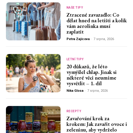
NAŠE TIPY
Ztracené zavazadlo: Co
dělat hned na letišti a kolik
vám aerolinka musí
zaplatit
Petra Zajícova
-
7 srpna, 2026
LETNÍ TIPY
20 důkazů, že léto
vymýšlel chlap. Jinak si
některé věci neumíme
vysvětlit – 1. díl
Nika Glosa
-
7 srpna, 2026
RECEPTY
Zavařování krok za
krokem: Jak zavařit ovoce i
zeleninu, aby vydrželo