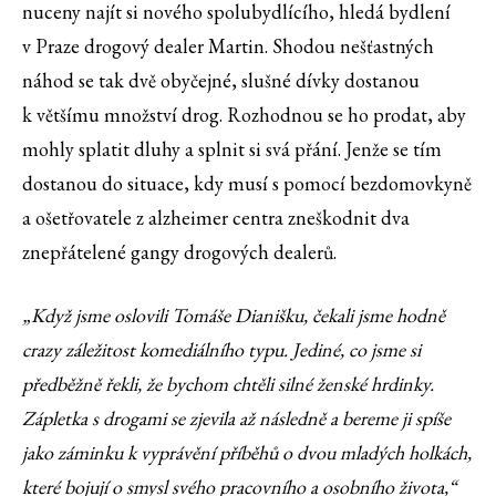
nuceny najít si nového spolubydlícího, hledá bydlení
v Praze drogový dealer Martin. Shodou nešťastných
náhod se tak dvě obyčejné, slušné dívky dostanou
k většímu množství drog. Rozhodnou se ho prodat, aby
mohly splatit dluhy a splnit si svá přání. Jenže se tím
dostanou do situace, kdy musí s pomocí bezdomovkyně
a ošetřovatele z alzheimer centra zneškodnit dva
znepřátelené gangy drogových dealerů.
„Když jsme oslovili Tomáše Dianišku, čekali jsme hodně
crazy záležitost komediálního typu. Jediné, co jsme si
předběžně řekli, že bychom chtěli silné ženské hrdinky.
Zápletka s drogami se zjevila až následně a bereme ji spíše
jako záminku k vyprávění příběhů o dvou mladých holkách,
které bojují o smysl svého pracovního a osobního života,“