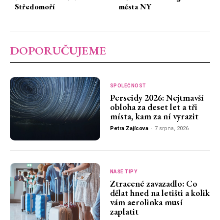
Středomoří
města NY
DOPORUČUJEME
SPOLEČNOST
Perseidy 2026: Nejtmavší
obloha za deset let a tři
místa, kam za ní vyrazit
Petra Zajícova
-
7 srpna, 2026
NAŠE TIPY
Ztracené zavazadlo: Co
dělat hned na letišti a kolik
vám aerolinka musí
zaplatit