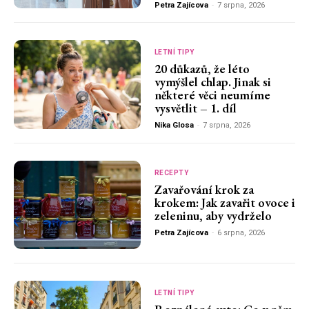
Petra Zajícova
-
7 srpna, 2026
LETNÍ TIPY
20 důkazů, že léto
vymýšlel chlap. Jinak si
některé věci neumíme
vysvětlit – 1. díl
Nika Glosa
-
7 srpna, 2026
RECEPTY
Zavařování krok za
krokem: Jak zavařit ovoce i
zeleninu, aby vydrželo
Petra Zajícova
-
6 srpna, 2026
LETNÍ TIPY