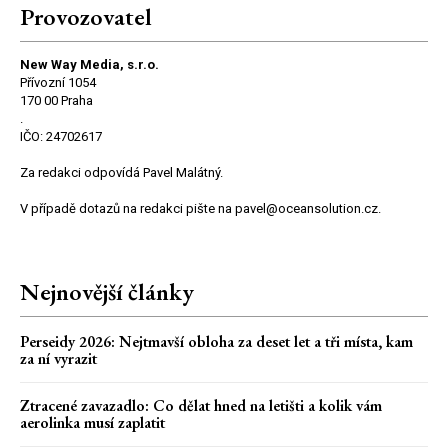
Provozovatel
New Way Media, s.r.o.
Přívozní 1054
170 00 Praha
.
IČO: 24702617
Za redakci odpovídá Pavel Malátný.
V případě dotazů na redakci pište na pavel@oceansolution.cz.
Nejnovější články
Perseidy 2026: Nejtmavší obloha za deset let a tři místa, kam
za ní vyrazit
Ztracené zavazadlo: Co dělat hned na letišti a kolik vám
aerolinka musí zaplatit