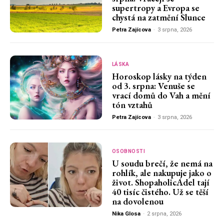
supertropy a Evropa se
chystá na zatmění Slunce
Petra Zajícova
-
3 srpna, 2026
LÁSKA
Horoskop lásky na týden
od 3. srpna: Venuše se
vrací domů do Vah a mění
tón vztahů
Petra Zajícova
-
3 srpna, 2026
OSOBNOSTI
U soudu brečí, že nemá na
rohlík, ale nakupuje jako o
život. ShopaholicAdel tají
40 tisíc čistého. Už se těší
na dovolenou
Nika Glosa
-
2 srpna, 2026