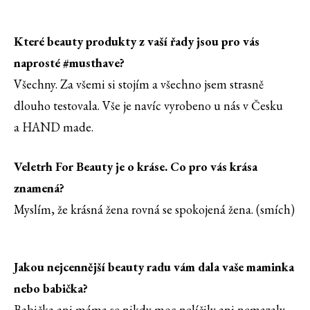
Které beauty produkty z vaší řady jsou pro vás
naprosté #musthave?
Všechny. Za všemi si stojím a všechno jsem strasně
dlouho testovala. Vše je navíc vyrobeno u nás v Česku
a HAND made.
Veletrh For Beauty je o kráse. Co pro vás krása
znamená?
Myslím, že krásná žena rovná se spokojená žena. (smích)
Jakou nejcennější beauty radu vám dala vaše maminka
nebo babička?
Babička ani máma se nikdy moc nelíčily ani nemazaly