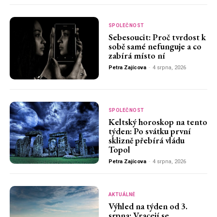
SPOLEČNOST
Sebesoucit: Proč tvrdost k
sobě samé nefunguje a co
zabírá místo ní
Petra Zajícova
-
4 srpna, 2026
SPOLEČNOST
Keltský horoskop na tento
týden: Po svátku první
sklizně přebírá vládu
Topol
Petra Zajícova
-
4 srpna, 2026
AKTUÁLNĚ
Výhled na týden od 3.
srpna: Vracejí se