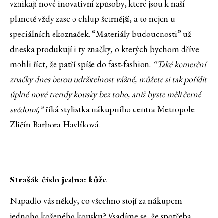
vznikají nové inovativní způsoby, které jsou k naší
planetě vždy zase o chlup šetrnější, a to nejen u
speciálních ekoznaček. “Materiály budoucnosti” už
dneska produkují i ty značky, o kterých bychom dříve
mohli říct, že patří spíše do fast-fashion.
“Také komerční
značky dnes berou udržitelnost vážně, můžete si tak pořídit
úplně nové trendy kousky bez toho, aniž byste měli černé
svědomí,”
říká stylistka nákupního centra Metropole
Zličín Barbora Havlíková.
Strašák číslo jedna: kůže
Napadlo vás někdy, co všechno stojí za nákupem
jednoho koženého kousku? Vsadíme se, že spotřeba