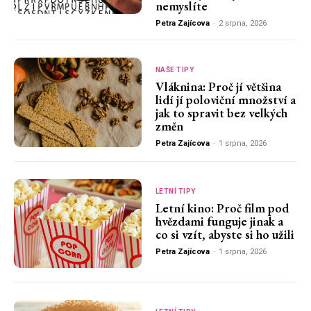
nemyslíte
Petra Zajícova
-
2 srpna, 2026
NAŠE TIPY
Vláknina: Proč jí většina
lidí jí poloviční množství a
jak to spravit bez velkých
změn
Petra Zajícova
-
1 srpna, 2026
LETNÍ TIPY
Letní kino: Proč film pod
hvězdami funguje jinak a
co si vzít, abyste si ho užili
Petra Zajícova
-
1 srpna, 2026