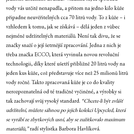
vody vás určitě nenapadla, a přitom na jedno kilo kůže
připadne neuvěřitelných cca 70 litrů vody. To z kůže – i
vzhledem k tomu, jak se získává – dělá jeden z vůbec
nejméně udržitelných materiálů. Není tak divu, že se
značky snaží o její šetrnější zpracování. Jedna z nich je
třeba značka ECCO, která vyvinula novou revoluční
technologii, díky které ušetří přibližně 20 litrů vody na
jeden kus kůže, což představuje více než 25 milionů litrů
vody ročně. Takto zpracovaná kůže je co do kvality
nerozpoznatelná od té tradičně vyčiněné, a výrobky si
tak zachovají svůj vysoký standard.
“Chcete-li být zvlášť
udržitelní, můžete sáhnou po jejich kolekci Upcycled, která
se vyrábí ze zbytkových usní, aby se zužitkovalo maximum
materiálů,”
radí stylistka Barbora Havlíková.