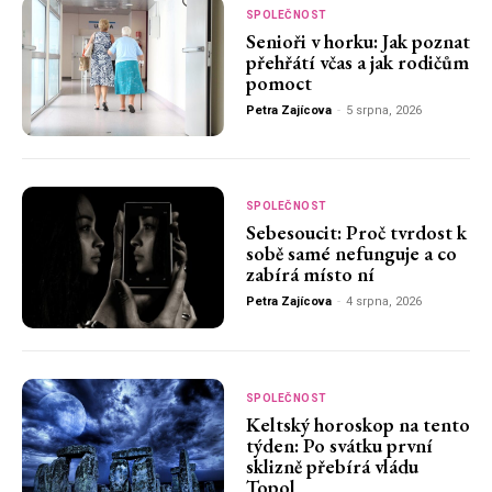
SPOLEČNOST
Senioři v horku: Jak poznat
přehřátí včas a jak rodičům
pomoct
Petra Zajícova
-
5 srpna, 2026
SPOLEČNOST
Sebesoucit: Proč tvrdost k
sobě samé nefunguje a co
zabírá místo ní
Petra Zajícova
-
4 srpna, 2026
SPOLEČNOST
Keltský horoskop na tento
týden: Po svátku první
sklizně přebírá vládu
Topol