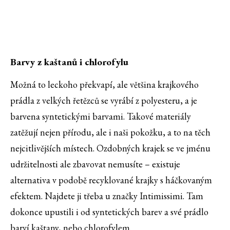
Barvy z kaštanů i chlorofylu
Možná to leckoho překvapí, ale většina krajkového
prádla z velkých řetězců se vyrábí z polyesteru, a je
barvena syntetickými barvami. Takové materiály
zatěžují nejen přírodu, ale i naši pokožku, a to na těch
nejcitlivějších místech. Ozdobných krajek se ve jménu
udržitelnosti ale zbavovat nemusíte – existuje
alternativa v podobě recyklované krajky s háčkovaným
efektem. Najdete ji třeba u značky Intimissimi. Tam
dokonce upustili i od syntetických barev a své prádlo
barví kaštany, nebo chlorofylem.