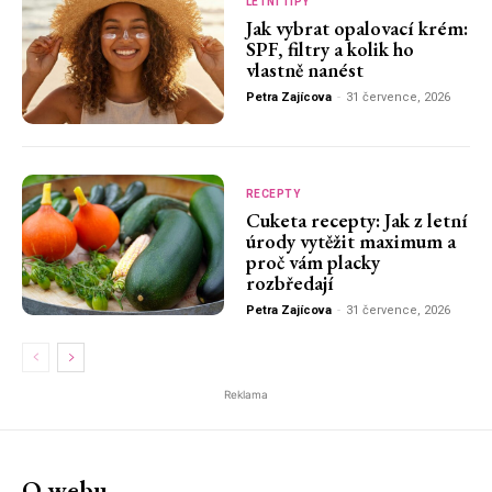
LETNÍ TIPY
Jak vybrat opalovací krém:
SPF, filtry a kolik ho
vlastně nanést
Petra Zajícova
-
31 července, 2026
RECEPTY
Cuketa recepty: Jak z letní
úrody vytěžit maximum a
proč vám placky
rozbředají
Petra Zajícova
-
31 července, 2026
Reklama
O webu