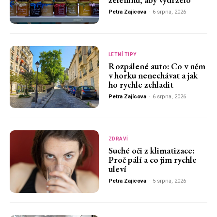
Petra Zajícova
-
6 srpna, 2026
LETNÍ TIPY
Rozpálené auto: Co v něm
v horku nenechávat a jak
ho rychle zchladit
Petra Zajícova
-
6 srpna, 2026
ZDRAVÍ
Suché oči z klimatizace:
Proč pálí a co jim rychle
uleví
Petra Zajícova
-
5 srpna, 2026