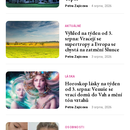
Petra Zajícova
-
4 srpna, 2026
AKTUÁLNĚ
Výhled na týden od 3.
srpna: Vracejí se
supertropy a Evropa se
chystá na zatmění Slunce
Petra Zajícova
-
3 srpna, 2026
LÁSKA
Horoskop lásky na týden
od 3. srpna: Venuše se
vrací domů do Vah a mění
tón vztahů
Petra Zajícova
-
3 srpna, 2026
OSOBNOSTI