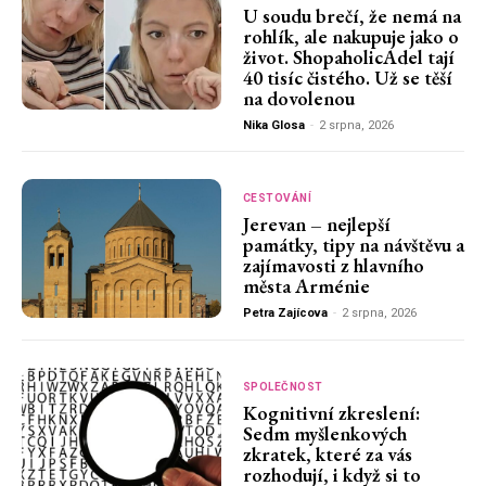
U soudu brečí, že nemá na
rohlík, ale nakupuje jako o
život. ShopaholicAdel tají
40 tisíc čistého. Už se těší
na dovolenou
Nika Glosa
-
2 srpna, 2026
CESTOVÁNÍ
Jerevan – nejlepší
památky, tipy na návštěvu a
zajímavosti z hlavního
města Arménie
Petra Zajícova
-
2 srpna, 2026
SPOLEČNOST
Kognitivní zkreslení:
Sedm myšlenkových
zkratek, které za vás
rozhodují, i když si to