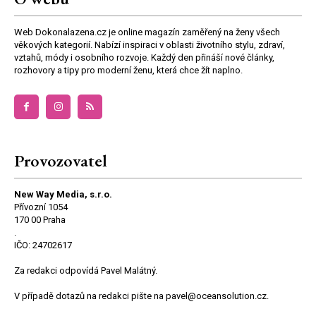
Web Dokonalazena.cz je online magazín zaměřený na ženy všech
věkových kategorií. Nabízí inspiraci v oblasti životního stylu, zdraví,
vztahů, módy i osobního rozvoje. Každý den přináší nové články,
rozhovory a tipy pro moderní ženu, která chce žít naplno.
Provozovatel
New Way Media, s.r.o.
Přívozní 1054
170 00 Praha
.
IČO: 24702617
Za redakci odpovídá Pavel Malátný.
V případě dotazů na redakci pište na pavel@oceansolution.cz.