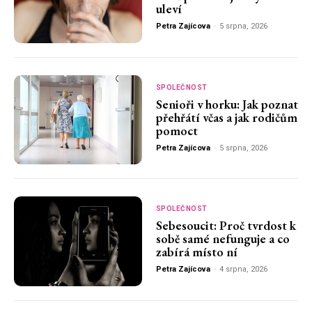
uleví
Petra Zajícova
-
5 srpna, 2026
SPOLEČNOST
Senioři v horku: Jak poznat
přehřátí včas a jak rodičům
pomoct
Petra Zajícova
-
5 srpna, 2026
SPOLEČNOST
Sebesoucit: Proč tvrdost k
sobě samé nefunguje a co
zabírá místo ní
Petra Zajícova
-
4 srpna, 2026