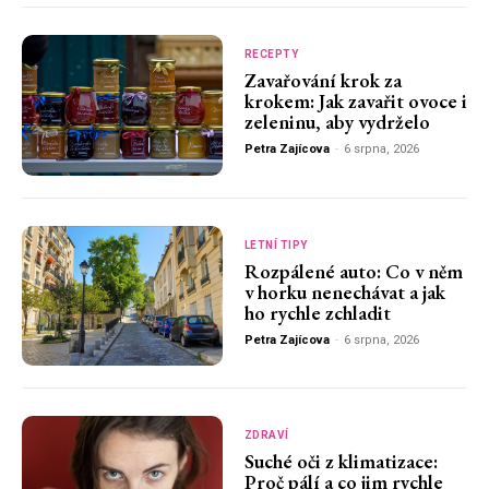
RECEPTY
Zavařování krok za
krokem: Jak zavařit ovoce i
zeleninu, aby vydrželo
Petra Zajícova
-
6 srpna, 2026
LETNÍ TIPY
Rozpálené auto: Co v něm
v horku nenechávat a jak
ho rychle zchladit
Petra Zajícova
-
6 srpna, 2026
ZDRAVÍ
Suché oči z klimatizace:
Proč pálí a co jim rychle