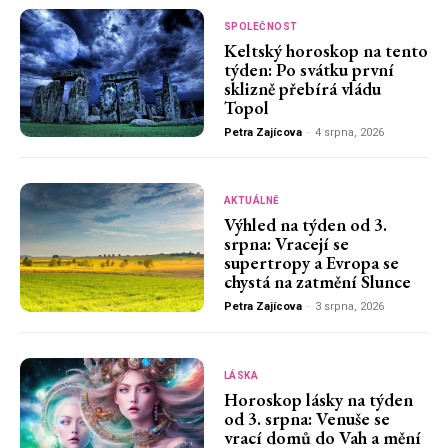
SPOLEČNOST
Keltský horoskop na tento
týden: Po svátku první
sklizně přebírá vládu
Topol
Petra Zajícova
-
4 srpna, 2026
AKTUÁLNĚ
Výhled na týden od 3.
srpna: Vracejí se
supertropy a Evropa se
chystá na zatmění Slunce
Petra Zajícova
-
3 srpna, 2026
LÁSKA
Horoskop lásky na týden
od 3. srpna: Venuše se
vrací domů do Vah a mění