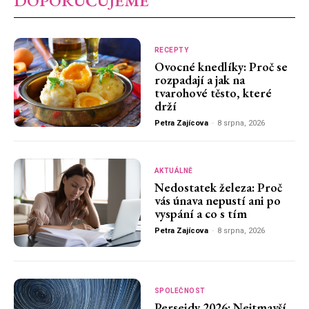
DOPORUČUJEME
RECEPTY
Ovocné knedlíky: Proč se
rozpadají a jak na
tvarohové těsto, které
drží
Petra Zajícova
-
8 srpna, 2026
AKTUÁLNĚ
Nedostatek železa: Proč
vás únava nepustí ani po
vyspání a co s tím
Petra Zajícova
-
8 srpna, 2026
SPOLEČNOST
Perseidy 2026: Nejtmavší