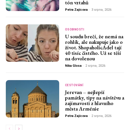
tón vztahů
Petra Zajícova
-
3 srpna, 2026
OSOBNOSTI
U soudu brečí, že nemá na
rohlík, ale nakupuje jako o
život. ShopaholicAdel tají
40 tisíc čistého. Už se těší
na dovolenou
Nika Glosa
-
2 srpna, 2026
CESTOVÁNÍ
Jerevan – nejlepší
památky, tipy na návštěvu a
zajímavosti z hlavního
města Arménie
Petra Zajícova
-
2 srpna, 2026