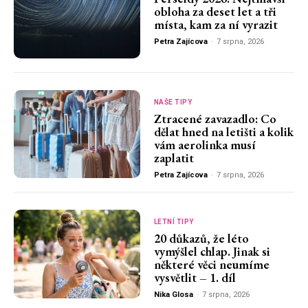
obloha za deset let a tři
místa, kam za ní vyrazit
Petra Zajícova
-
7 srpna, 2026
NAŠE TIPY
Ztracené zavazadlo: Co
dělat hned na letišti a kolik
vám aerolinka musí
zaplatit
Petra Zajícova
-
7 srpna, 2026
LETNÍ TIPY
20 důkazů, že léto
vymýšlel chlap. Jinak si
některé věci neumíme
vysvětlit – 1. díl
Nika Glosa
-
7 srpna, 2026