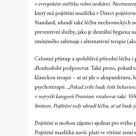
v evropském měřítku velmi unikátní. Neomezený l
který má pojištění mazlíčků v Direct pojišťovně 
Standard, uhradí také léčbu nechronických n
preventivní služby, jako je dentální hygiena
zmíněného zahrnuje i alternativní terapie (a
Celostní přístup a spolehlivá přírodní léčba i p
dlouhodobě podporovat. Také proto, pokud tako
klasickou terapii – ať už jde o akupunkturu, 
psychoterapii
. „Pokud zvíře bude řešit behavior
v nejvyšší kategorii Premium vztahovat také. Vý
limitem. Pojištění tedy uhradí léčbu, ať už bude 
Pojištění si mohou zájemci sjednat pro svého 
Pojištění mazlíčků navíc platí ve většině zem