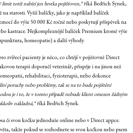
imit totiž nabízí jen hrstka pojišťoven,“
říká Bedřich Synek,
na starosti. Vyšší balíčky, jako je například balíček
emocí do výše 50 000 Kč ročně nebo poskytují příspěvek na
 nebo kastrace. Nejkomplexnější balíček Premium kromě výše
kupunktura, homeopatie) a další výhody.
ro zvířecí pacienty je něco, co chtějí v pojišťovně Direct
vou terapii doporučí veterinář, přispěje i na jinou než
homeopatii, rehabilitaci, fyzioterapii, nebo dokonce
ální poruchy nebo problémy, tak se na to bude pojištění
hodou je i to, že v tomto případě nebude klient omezen žádným
jakkoliv nákladná,“
říká Bedřich Synek.
psa či svou kočku jednoduše online nebo v Direct appce.
í světa, takže pokud se rozhodnete se svou kočkou nebo psem