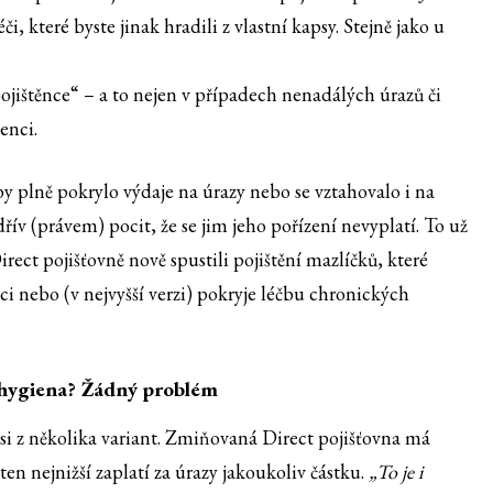
 které byste jinak hradili z vlastní kapsy. Stejně jako u
pojištěnce“ – a to nejen v případech nenadálých úrazů či
enci.
 by plně pokrylo výdaje na úrazy nebo se vztahovalo i na
v (právem) pocit, že se jim jeho pořízení nevyplatí. To už
rect pojišťovně nově spustili pojištění mazlíčků, které
ci nebo (v nejvyšší verzi) pokryje léčbu chronických
 hygiena? Žádný problém
t si z několika variant. Zmiňovaná Direct pojišťovna má
ten nejnižší zaplatí za úrazy jakoukoliv částku.
„To je i