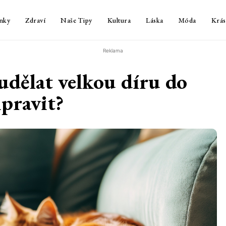
nky
Zdraví
Naše Tipy
Kultura
Láska
Móda
Krás
Reklama
udělat velkou díru do
ipravit?