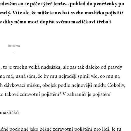
ředevším co se péče týče? Jenže… pohled do peněženky po
selý. Víte ale, že můžete nechat svého mazlíčka pojistit?
te díky němu moci dopřát svému mazlíčkovi třeba i
Reklama
'
to je trochu velká nadsázka, ale zas tak daleko od pravdy
a má, uzná sám, že by mu nejraději splnil vše, co mu na
ech dávkovací misku, obojek podle nejnovější módy. Cokoliv,
 takové zdravotní pojištění? V zahraničí je pojištění
 mazlíčků.
éně podobně jako běžné zdravotní pojištění pro lidi. Je tu