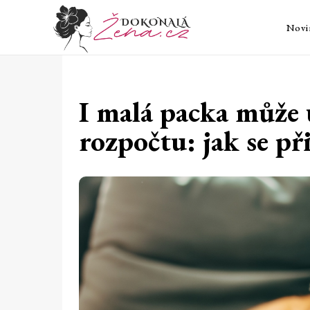
Novi
I malá packa může 
rozpočtu: jak se př