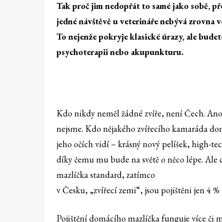
Tak proč jim nedopřát to samé jako sobě, p
jedné návštěvě u veterináře nebývá zrovna ve
To nejenže pokryje klasické úrazy, ale bude
psychoterapii nebo akupunkturu.
Kdo nikdy neměl žádné zvíře, není Čech. Ano, 
nejsme. Kdo nějakého zvířecího kamaráda dom
jeho očích vidí – krásný nový pelíšek, high-t
díky čemu mu bude na světě o něco lépe. Ale co
mazlíčka standard, zatímco
v Česku, „zvířecí zemi“, jsou pojištěni jen 4 %
Pojištění domácího mazlíčka funguje více či m