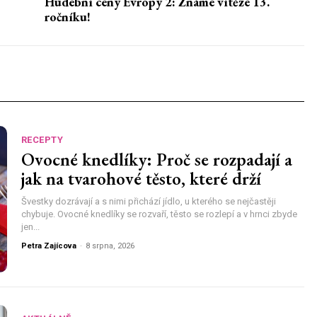
Hudební ceny Evropy 2: Známe vítěze 13.
ročníku!
RECEPTY
Ovocné knedlíky: Proč se rozpadají a
jak na tvarohové těsto, které drží
Švestky dozrávají a s nimi přichází jídlo, u kterého se nejčastěji
chybuje. Ovocné knedlíky se rozvaří, těsto se rozlepí a v hrnci zbyde
jen...
Petra Zajícova
-
8 srpna, 2026