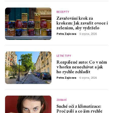
RECEPTY
Zavařování krok za
krokem: Jak zavařit ovoce i
zeleninu, aby vydrželo
Petra Zajícova
-
6 srpna, 2026
LETNÍ TIPY
Rozpálené auto: Co v něm
v horku nenechávat a jak
ho rychle zchladit
Petra Zajícova
-
6 srpna, 2026
ZDRAVÍ
Suché oči z klimatizace:
Proč pálí a co jim rychle