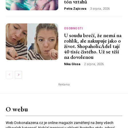
tón vztahů
Petra Zajícova
-
3 srpna, 2026
OSOBNOSTI
U soudu brečí, že nemá na
rohlík, ale nakupuje jako o
život. ShopaholicAdel tají
40 tisíc čistého. Už se těší
na dovolenou
Nika Glosa
-
2 srpna, 2026
Reklama
O webu
Web Dokonalazena.cz je online magazín zaměřený na ženy všech
věkových kategorií. Nabízí inspiraci v oblasti životního stylu, zdraví,