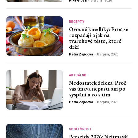
Nika Glosa
-
8 srpna, 2026
RECEPTY
Ovocné knedlíky: Proč se
rozpadají a jak na
tvarohové těsto, které
drží
Petra Zajícova
-
8 srpna, 2026
AKTUÁLNĚ
Nedostatek železa: Proč
vás únava nepustí ani po
vyspání a co s tím
Petra Zajícova
-
8 srpna, 2026
SPOLEČNOST
Perseidy 2026: Nejtmavší