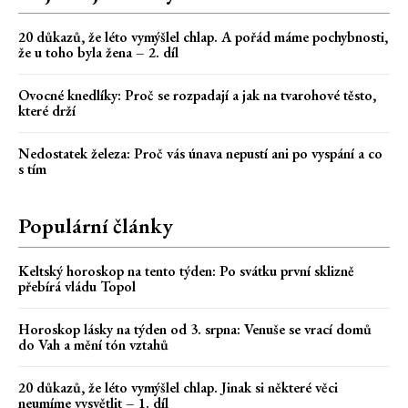
20 důkazů, že léto vymýšlel chlap. A pořád máme pochybnosti,
že u toho byla žena – 2. díl
Ovocné knedlíky: Proč se rozpadají a jak na tvarohové těsto,
které drží
Nedostatek železa: Proč vás únava nepustí ani po vyspání a co
s tím
Populární články
Keltský horoskop na tento týden: Po svátku první sklizně
přebírá vládu Topol
Horoskop lásky na týden od 3. srpna: Venuše se vrací domů
do Vah a mění tón vztahů
20 důkazů, že léto vymýšlel chlap. Jinak si některé věci
neumíme vysvětlit – 1. díl