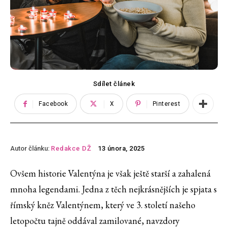
Sdílet článek
Facebook
X
Pinterest
Autor článku:
Redakce DŽ
13 února, 2025
Ovšem historie Valentýna je však ještě starší a zahalená
mnoha legendami. Jedna z těch nejkrásnějších je spjata s
římský kněz Valentýnem, který ve 3. století našeho
letopočtu tajně oddával zamilované, navzdory