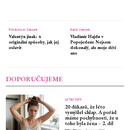
Předchozí článek
Další článek
Valentýn jinak: 4
Vladimír Hajdu v
originální způsoby, jak jej
Popojedem: Nejsem
oslavit
dokonalý, ale moje děti
ano
DOPORUČUJEME
LETNÍ TIPY
20 důkazů, že léto
vymýšlel chlap. A pořád
máme pochybnosti, že u
toho byla žena – 2. díl