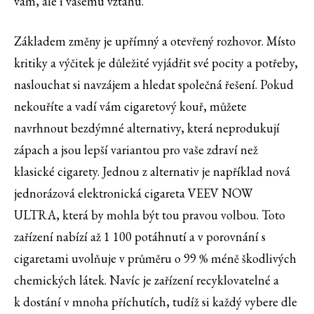
vám, ale i vašemu vztahu.
Základem změny je upřímný a otevřený rozhovor. Místo
kritiky a výčitek je důležité vyjádřit své pocity a potřeby,
naslouchat si navzájem a hledat společná řešení. Pokud
nekouříte a vadí vám cigaretový kouř, můžete
navrhnout bezdýmné alternativy, která neprodukují
zápach a jsou lepší variantou pro vaše zdraví než
klasické cigarety. Jednou z alternativ je například nová
jednorázová elektronická cigareta VEEV NOW
ULTRA, která by mohla být tou pravou volbou. Toto
zařízení nabízí až 1 100 potáhnutí a v porovnání s
cigaretami uvolňuje v průměru o 99 % méně škodlivých
chemických látek. Navíc je zařízení recyklovatelné a
k dostání v mnoha příchutích, tudíž si každý vybere dle