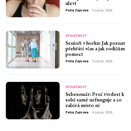
uleví
Petra Zajícova
-
5 srpna, 2026
SPOLEČNOST
Senioři v horku: Jak poznat
přehřátí včas a jak rodičům
pomoct
Petra Zajícova
-
5 srpna, 2026
SPOLEČNOST
Sebesoucit: Proč tvrdost k
sobě samé nefunguje a co
zabírá místo ní
Petra Zajícova
-
4 srpna, 2026