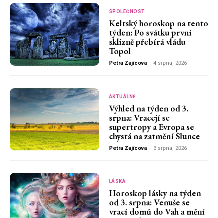
SPOLEČNOST
Keltský horoskop na tento
týden: Po svátku první
sklizně přebírá vládu
Topol
Petra Zajícova
-
4 srpna, 2026
AKTUÁLNĚ
Výhled na týden od 3.
srpna: Vracejí se
supertropy a Evropa se
chystá na zatmění Slunce
Petra Zajícova
-
3 srpna, 2026
LÁSKA
Horoskop lásky na týden
od 3. srpna: Venuše se
vrací domů do Vah a mění