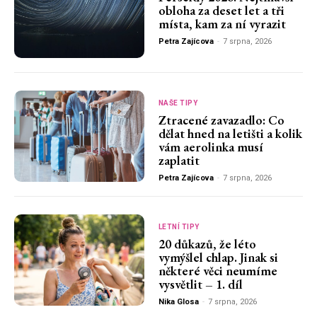
obloha za deset let a tři
místa, kam za ní vyrazit
Petra Zajícova
-
7 srpna, 2026
NAŠE TIPY
Ztracené zavazadlo: Co
dělat hned na letišti a kolik
vám aerolinka musí
zaplatit
Petra Zajícova
-
7 srpna, 2026
LETNÍ TIPY
20 důkazů, že léto
vymýšlel chlap. Jinak si
některé věci neumíme
vysvětlit – 1. díl
Nika Glosa
-
7 srpna, 2026