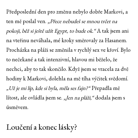
Předposlední den pro změnu nebylo dobře Markovi, a
ten mě poslal ven.
„Přece nebudeš se mnou trčet na
pokoji, běž si ještě užít Egypt, to bude ok.“
A tak jsem ani
na vteřinu neváhala, mé kroky směrovaly za Hasanem.
Procházka na pláži se změnila v rychlý sex ve křoví. Bylo
to nečekané a tak intenzivní, hlavou mi běželo, že
nechci, aby to tak skončilo. Když jsem se vracela za dvě
hodiny k Markovi, dolehla na mě tíha výčitek svědomí.
„Už je mi líp, kde si byla, měla ses fajn?“
Přepadla mě
lítost, ale ovládla jsem se.
„Jen na pláži,“
dodala jsem s
úsměvem.
Loučení a konec lásky?