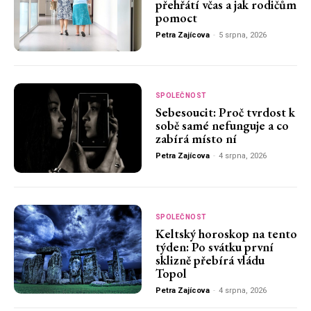
přehřátí včas a jak rodičům
pomoct
Petra Zajícova
-
5 srpna, 2026
SPOLEČNOST
Sebesoucit: Proč tvrdost k
sobě samé nefunguje a co
zabírá místo ní
Petra Zajícova
-
4 srpna, 2026
SPOLEČNOST
Keltský horoskop na tento
týden: Po svátku první
sklizně přebírá vládu
Topol
Petra Zajícova
-
4 srpna, 2026