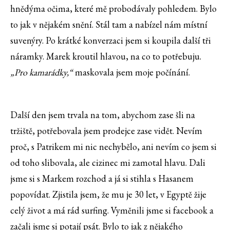
hnědýma očima, které mě probodávaly pohledem. Bylo
to jak v nějakém snění. Stál tam a nabízel nám místní
suvenýry. Po krátké konverzaci jsem si koupila další tři
náramky. Marek kroutil hlavou, na co to potřebuju.
„Pro kamarádky,“
maskovala jsem moje počínání.
Další den jsem trvala na tom, abychom zase šli na
tržiště, potřebovala jsem prodejce zase vidět. Nevím
proč, s Patrikem mi nic nechybělo, ani nevím co jsem si
od toho slibovala, ale cizinec mi zamotal hlavu. Dali
jsme si s Markem rozchod a já si stihla s Hasanem
popovídat. Zjistila jsem, že mu je 30 let, v Egyptě žije
celý život a má rád surfing. Vyměnili jsme si facebook a
začali jsme si potají psát. Bylo to jak z nějakého