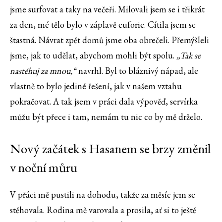
jsme surfovat a taky na večeři. Milovali jsem se i třikrát
za den, mé tělo bylo v záplavě euforie. Cítila jsem se
štastná. Návrat zpět domů jsme oba obrečeli. Přemýšleli
jsme, jak to udělat, abychom mohli být spolu.
„Tak se
nastěhuj za mnou,“
navrhl. Byl to bláznivý nápad, ale
vlastně to bylo jediné řešení, jak v našem vztahu
pokračovat. A tak jsem v práci dala výpověď, servírka
můžu být přece i tam, nemám tu nic co by mě drželo.
Nový začátek s Hasanem se brzy změnil
v noční můru
V přáci mě pustili na dohodu, takže za měsíc jem se
stěhovala. Rodina mě varovala a prosila, ať si to ještě