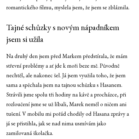
romantického filmu, myslela jsem, že jsem se zbláznila.
Tajné schůzky s novým nápadníkem
jsem si užila
Na druhý den jsem před Markem předstírala, že mám
střevní problémy a ať jde k moři beze mě. Původně
nechtěl, ale nakonec šel. Já jsem využila toho, že jsem
sama a spěchala jsem na tajnou schůzku s Hasanem.
Strávili jsme spolu tři hodiny na kávě a procházce, při
rozloučení jsme se už líbali, Marek neměl o ničem ani
tušení. V mobilu mi pořád chodily od Hasana zprávy a
já se přistihla, jak se nad nima usmívám jako
zamilovaná školačka.