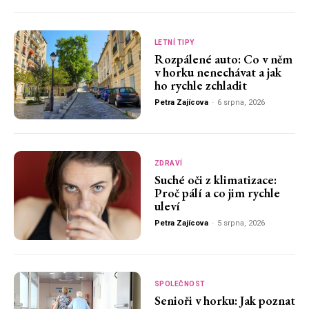
LETNÍ TIPY
Rozpálené auto: Co v něm
v horku nenechávat a jak
ho rychle zchladit
Petra Zajícova
-
6 srpna, 2026
ZDRAVÍ
Suché oči z klimatizace:
Proč pálí a co jim rychle
uleví
Petra Zajícova
-
5 srpna, 2026
SPOLEČNOST
Senioři v horku: Jak poznat