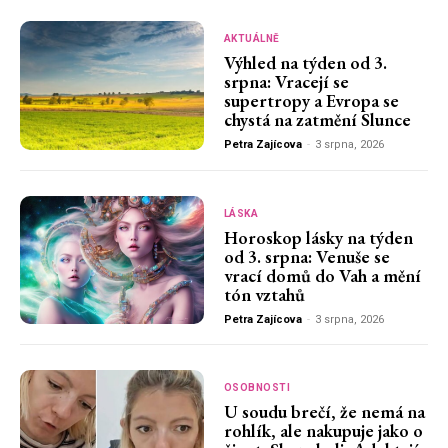
AKTUÁLNĚ
Výhled na týden od 3.
srpna: Vracejí se
supertropy a Evropa se
chystá na zatmění Slunce
Petra Zajícova
-
3 srpna, 2026
LÁSKA
Horoskop lásky na týden
od 3. srpna: Venuše se
vrací domů do Vah a mění
tón vztahů
Petra Zajícova
-
3 srpna, 2026
OSOBNOSTI
U soudu brečí, že nemá na
rohlík, ale nakupuje jako o