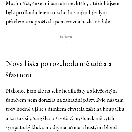
Musím říct, že se mi tam ani nechtělo, v té době jsem
byla po dlouholetém rozchodu s mým bývalým
přítelem a neprožívala jsem zrovna hezké období
Reklama
'
Nová láska po rozchodu mě udělala
šťastnou
Nakonec jsem ale na sebe hodila šaty a s křečovitým
úsměvem jsem dorazila na zahradní párty. Bylo nás tam
tedy hodně a já se s drinkem chystala zašít na houpačku
a jen tak si přemýšlet o životě. Z myšlenek mě vytrhl
sympatický kluk s modrýma očima a hustými blond