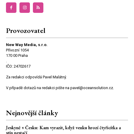
Provozovatel
New Way Media, s.r.o.
Přívozní 1054
170 00 Praha
.
IČO: 24702617
Za redakci odpovídá Pavel Malátný.
V případě dotazů na redakci pište na pavel@oceansolution.cz.
Nejnovější články
Jeskyně v Česku: Kam vyrazit, když venku hrozí čtyřicítka a
stín nestačí