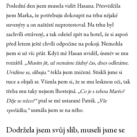
Poslední den jsem musela vidět Hasana. Přesvědčila
jsem Marka, že potřebuju dokoupit na trhu nějaké
suvenýry a on naštěstí neprotestoval. Na trhu byl
zachvíli otrávený, a tak odešel zpět na hotel, že si aspoň
před letem ještě chvíli odpočine na pokoji. Nemohla
jsem si už víc přát. Když mě Hasan uviděl, úsměv se mu
rozzářil.
„Musím jít, už nemáme žádný čas, dnes odletáme.
Uvidíme se, slibuju.“
řekla jsem zničeně. Stiskli jsme si
ruce a objali se. Všimla jsem si, že se mu lesknou oči, tak
třeba mu taky nejsem lhostejná.
„Co je s tebou Marťo?
Děje se něco?“
ptal se mě ustaraně Patrik.
„Vše
vpořádku,“
usmála jsem se na něho.
Dodržela jsem svůj slib, museli jsme se