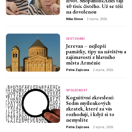
život. ShopaholicAdel tají
40 tisíc čistého. Už se těší
na dovolenou
Nika Glosa
-
2 srpna, 2026
CESTOVÁNÍ
Jerevan – nejlepší
památky, tipy na návštěvu a
zajímavosti z hlavního
města Arménie
Petra Zajícova
-
2 srpna, 2026
SPOLEČNOST
Kognitivní zkreslení:
Sedm myšlenkových
zkratek, které za vás
rozhodují, i když si to
nemyslíte
Petra Zajícova
-
2 srpna, 2026