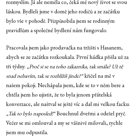
rozmyslím. Já ale neměla co, čeká mě nový život se svou
láskou. Bydleli jsme v domě jeho rodičů a ze začátku
bylo vše v pohodě. Přizpůsobila jsem se rodinným
pravidlům a společné bydlení nám fungovalo.
Pracovala jsem jako prodavačka na tržišti s Hasanem,
abych se ze začátku rozkoukala. První hádka přišla už za
tři týdny.
„Proč si se na toho zákazníka, tak smála? Už tě
snad nebavím, tak se rozhlížíš jinde?“
křičel na mě v
našem pokoji. Nechápala jsem, kde se to v něm bere a
chtěla jsem ho ujistit, že to byla jenom přátelská
konverzace, ale naštval se ještě víc a dal mi velkou facku.
„Tak to bylo naposled!“
Bouchnul dveřmi a odešel pryč.
Večer se mi omlouval a my se vášnivě milovali, rychle
jsem mu odpustila.