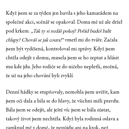
Když jsem se za týden jen bavila s jeho kamarádem na
společné akci, scénář se opakoval. Doma mě už ale držel
pod krkem.
„Tak ty si nedáš pokoj? Pořád budeš balit
chlapy? Chováš se jak coura!“
vmetl mi do tváře. Začala
jsem být vyděšená, kontroloval mi zprávy. Když jsem
chtěla odejít z domu, musela jsem se ho zeptat a hlásit
mu kde jdu. Jeho rodiče se do ničeho nepletli, možná,
že už na jeho chování byli zvyklí.
Denní hádky se stupňovaly, nemohla jsem uvěřit, kam
jsem oči dala a bila se do hlavy, že všichni měli pravdu.
Bála jsem se odejít, ale ještě víc jsem se bála zůstat,
takový život jsem nechtěla. Když byla rodinná oslava a
zamknul mě v domě, že nepůjdu ani na krok, než