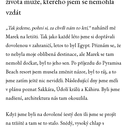
života muže, kterého jsem se nemohla
vzdát
„Tak jedeme, pohni si, za chvíli nám to letí,“
naháněl mě
Marek na letišti. Tak jako každé léto jsme si dopřávali
dovolenou v zahraničí, letos to byl Egypt. Přiznám se, že
to nebyla moje oblíbená destinace, ale Marek se tam
nemohl dočkat, byl to jeho sen. Po příjezdu do Pyramisa
Beach resort jsem musela změnit názor, byl to ráj, a to
jsme zatím ještě nic neviděli. Následující dny jsme měli
v plánu poznat Sakkára, Údolí králů a Káhiru. Byli jsme
nadšení, architektura nás tam okouzlila.
Když jsme byli na dovolené šestý den šli jsme se projít
na tržiště a tam se to stalo. Snědý, vysoký chlap s