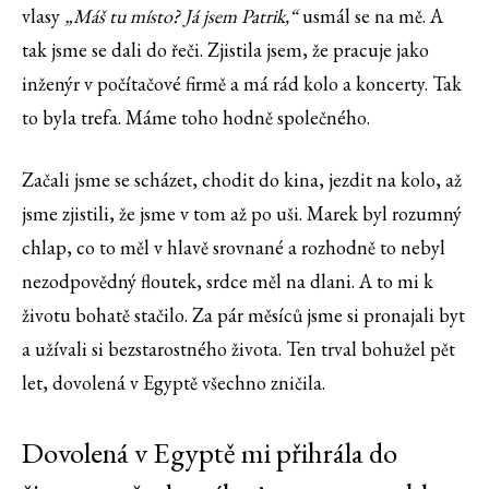
vlasy
„Máš tu místo? Já jsem Patrik,“
usmál se na mě. A
tak jsme se dali do řeči. Zjistila jsem, že pracuje jako
inženýr v počítačové firmě a má rád kolo a koncerty. Tak
to byla trefa. Máme toho hodně společného.
Začali jsme se scházet, chodit do kina, jezdit na kolo, až
jsme zjistili, že jsme v tom až po uši. Marek byl rozumný
chlap, co to měl v hlavě srovnané a rozhodně to nebyl
nezodpovědný floutek, srdce měl na dlani. A to mi k
životu bohatě stačilo. Za pár měsíců jsme si pronajali byt
a užívali si bezstarostného života. Ten trval bohužel pět
let, dovolená v Egyptě všechno zničila.
Dovolená v Egyptě mi přihrála do