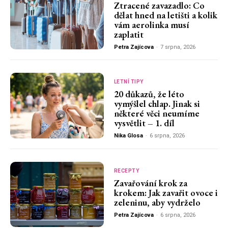
Ztracené zavazadlo: Co
dělat hned na letišti a kolik
vám aerolinka musí
zaplatit
Petra Zajícova
-
7 srpna, 2026
LETNÍ TIPY
20 důkazů, že léto
vymýšlel chlap. Jinak si
některé věci neumíme
vysvětlit – 1. díl
Nika Glosa
-
6 srpna, 2026
RECEPTY
Zavařování krok za
krokem: Jak zavařit ovoce i
zeleninu, aby vydrželo
Petra Zajícova
-
6 srpna, 2026