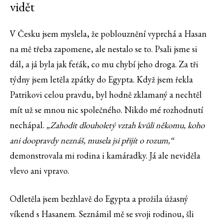
vidět
V Česku jsem myslela, že poblouznění vyprchá a Hasan
na mě třeba zapomene, ale nestalo se to. Psali jsme si
dál, a já byla jak feťák, co mu chybí jeho droga. Za tři
týdny jsem letěla zpátky do Egypta. Když jsem řekla
Patrikovi celou pravdu, byl hodně zklamaný a nechtěl
mít už se mnou nic společného. Nikdo mé rozhodnutí
nechápal.
„Zahodit dlouholetý vztah kvůli někomu, koho
ani doopravdy neznáš, musela jsi přijít o rozum,“
demonstrovala mi rodina i kamáradky. Já ale neviděla
vlevo ani vpravo.
Odletěla jsem bezhlavě do Egypta a prožila úžasný
víkend s Hasanem. Seznámil mě se svoji rodinou, šli