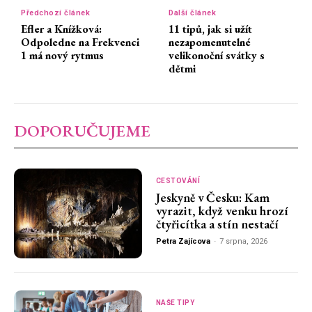
Předchozí článek
Další článek
Efler a Knížková:
11 tipů, jak si užít
Odpoledne na Frekvenci
nezapomenutelné
1 má nový rytmus
velikonoční svátky s
dětmi
DOPORUČUJEME
CESTOVÁNÍ
Jeskyně v Česku: Kam
vyrazit, když venku hrozí
čtyřicítka a stín nestačí
Petra Zajícova
-
7 srpna, 2026
NAŠE TIPY