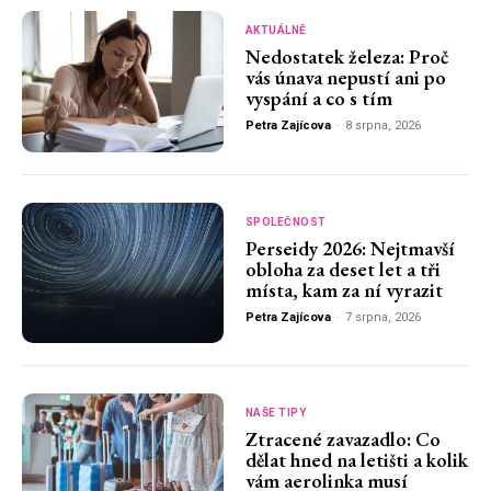
AKTUÁLNĚ
Nedostatek železa: Proč
vás únava nepustí ani po
vyspání a co s tím
Petra Zajícova
-
8 srpna, 2026
SPOLEČNOST
Perseidy 2026: Nejtmavší
obloha za deset let a tři
místa, kam za ní vyrazit
Petra Zajícova
-
7 srpna, 2026
NAŠE TIPY
Ztracené zavazadlo: Co
dělat hned na letišti a kolik
vám aerolinka musí