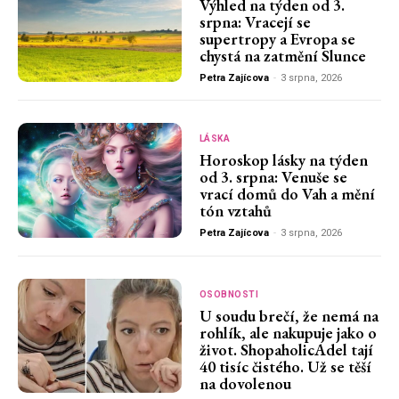
Výhled na týden od 3.
srpna: Vracejí se
supertropy a Evropa se
chystá na zatmění Slunce
Petra Zajícova
-
3 srpna, 2026
LÁSKA
Horoskop lásky na týden
od 3. srpna: Venuše se
vrací domů do Vah a mění
tón vztahů
Petra Zajícova
-
3 srpna, 2026
OSOBNOSTI
U soudu brečí, že nemá na
rohlík, ale nakupuje jako o
život. ShopaholicAdel tají
40 tisíc čistého. Už se těší
na dovolenou