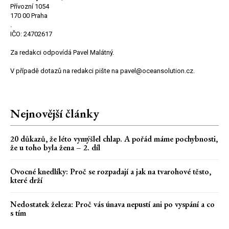
Přívozní 1054
170 00 Praha
.
IČO: 24702617
Za redakci odpovídá Pavel Malátný.
V případě dotazů na redakci pište na pavel@oceansolution.cz.
Nejnovější články
20 důkazů, že léto vymýšlel chlap. A pořád máme pochybnosti,
že u toho byla žena – 2. díl
Ovocné knedlíky: Proč se rozpadají a jak na tvarohové těsto,
které drží
Nedostatek železa: Proč vás únava nepustí ani po vyspání a co
s tím