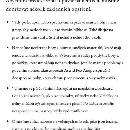
Abychom předešli vzniku plísně na nehtech, musíme
dodržovat několik základních opatření:
Vždy po koupeli nebo sprchování si pečlivě osušte nohy i mezi
prsty, aby nedocházelo k zadržování vlhkosti. Také dbejte na
pravidelné umývání a čištění nehtů a nehtového okolí.
Nenosíme nevětrané boty a obuv z umělých materiálů, které mají
tendcenci udržovat vlhkost. Vybereme si raději prodyšné boty a
ponožky, které umožňují nohám dýchat. Jestliže máme problémy s
pocením nohou, zkuste použít Astrid Peo Antiperspirační
deosprej na nohy, který chrání proti pocení a taky nohy osvěží.
Vyhneme se půjčováním nástrojům na manikúru a pedikúru.
Používání nástrojů, jako jsou pilníky, nůžtičky nebo kleštičky na
nehty můžou být zdrojem infekce a plísní. Po každém použití
nezapomeneme nástroje vždy vydezinfikovat.
Omezíme chůzi naboso na veřejných místech, jako jsou bazény,
sprchy a posilovny, kde se plísně mohou snadno šířit.