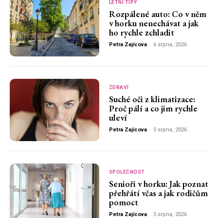
LETNÍ TIPY
Rozpálené auto: Co v něm
v horku nenechávat a jak
ho rychle zchladit
Petra Zajícova
-
6 srpna, 2026
ZDRAVÍ
Suché oči z klimatizace:
Proč pálí a co jim rychle
uleví
Petra Zajícova
-
5 srpna, 2026
SPOLEČNOST
Senioři v horku: Jak poznat
přehřátí včas a jak rodičům
pomoct
Petra Zajícova
-
5 srpna, 2026