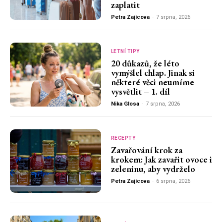
zaplatit
Petra Zajícova
-
7 srpna, 2026
LETNÍ TIPY
20 důkazů, že léto
vymýšlel chlap. Jinak si
některé věci neumíme
vysvětlit – 1. díl
Nika Glosa
-
7 srpna, 2026
RECEPTY
Zavařování krok za
krokem: Jak zavařit ovoce i
zeleninu, aby vydrželo
Petra Zajícova
-
6 srpna, 2026