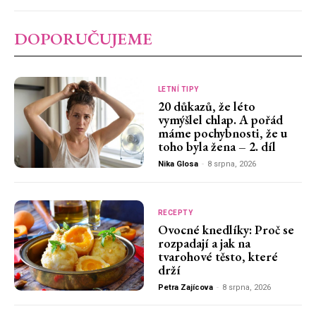
DOPORUČUJEME
LETNÍ TIPY
20 důkazů, že léto
vymýšlel chlap. A pořád
máme pochybnosti, že u
toho byla žena – 2. díl
Nika Glosa
-
8 srpna, 2026
RECEPTY
Ovocné knedlíky: Proč se
rozpadají a jak na
tvarohové těsto, které
drží
Petra Zajícova
-
8 srpna, 2026