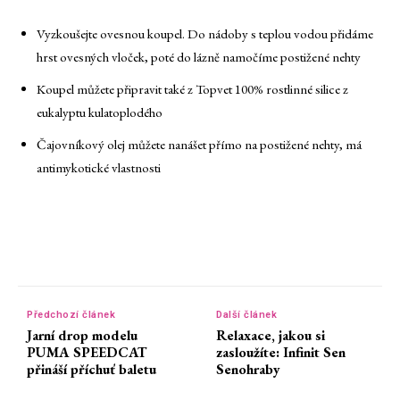
Vyzkoušejte ovesnou koupel. Do nádoby s teplou vodou přidáme
hrst ovesných vloček, poté do lázně namočíme postižené nehty
Koupel můžete připravit také z Topvet 100% rostlinné silice z
eukalyptu kulatoplodého
Čajovníkový olej můžete nanášet přímo na postižené nehty, má
antimykotické vlastnosti
Předchozí článek
Další článek
Jarní drop modelu
Relaxace, jakou si
PUMA SPEEDCAT
zasloužíte: Infinit Sen
přináší příchuť baletu
Senohraby