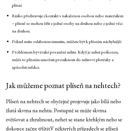
plísní
Riziko představuje i kontakt s nakaženou osobou nebo materiálem
– plísně se mohou šířit z jedné osoby na druhou nebo z jedné věci
na druhou.
Pokud máte oslabenou imunitu, můžete být k plísním náchylnější
Problémem bývá také poranění nehtu. Když je nehet poškozen,
může to plísním umožnit proniknout do nehtové ploténky a
způsobit infekci.
Jak můžeme poznat plíseň na nehtech?
Plíseň na nehtech se obyčejně projevuje jako bílá nebo
žlutá skvrna na nehtu. Postupně se může skvrna
zvětšovat a zhrubnout, nehet se stane křehkým nebo se
dokonce začne tříštit.V některých případech se plíseň