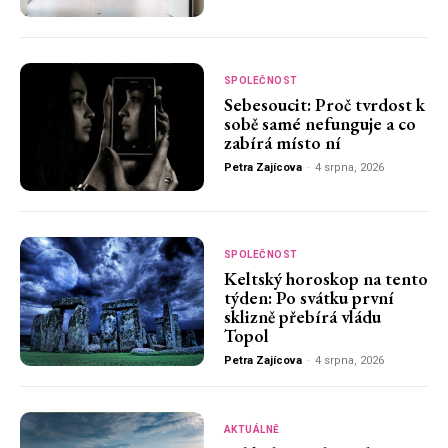
SPOLEČNOST
Sebesoucit: Proč tvrdost k
sobě samé nefunguje a co
zabírá místo ní
Petra Zajícova
-
4 srpna, 2026
SPOLEČNOST
Keltský horoskop na tento
týden: Po svátku první
sklizně přebírá vládu
Topol
Petra Zajícova
-
4 srpna, 2026
AKTUÁLNĚ