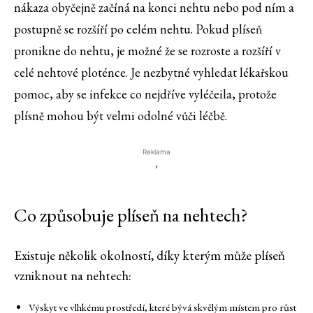
nákaza obyčejně začíná na konci nehtu nebo pod ním a
postupně se rozšíří po celém nehtu. Pokud plíseň
pronikne do nehtu, je možné že se rozroste a rozšíří v
celé nehtové ploténce. Je nezbytné vyhledat lékařskou
pomoc, aby se infekce co nejdříve vyléčeila, protože
plísně mohou být velmi odolné vůči léčbě.
Reklama
'
Co způsobuje plíseň na nehtech?
Existuje několik okolností, díky kterým může plíseň
vzniknout na nehtech:
Výskyt ve vlhkému prostředí, které bývá skvělým místem pro růst