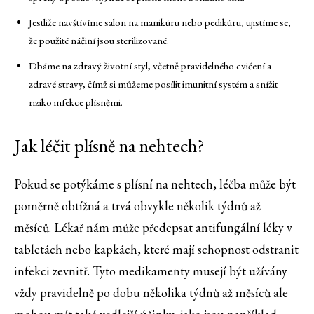
Jestliže navštívíme salon na manikúru nebo pedikúru, ujistíme se,
že použité náčiní jsou sterilizované.
Dbáme na zdravý životní styl, včetně pravidelného cvičení a
zdravé stravy, čímž si můžeme posílit imunitní systém a snížit
riziko infekce plísněmi.
Jak léčit plísně na nehtech?
Pokud se potýkáme s plísní na nehtech, léčba může být
poměrně obtížná a trvá obvykle několik týdnů až
měsíců. Lékař nám může předepsat antifungální léky v
tabletách nebo kapkách, které mají schopnost odstranit
infekci zevnitř. Tyto medikamenty musejí být užívány
vždy pravidelně po dobu několika týdnů až měsíců ale