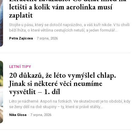
letišti a kolik vám aerolinka musí
zaplatit
Stojíte u pásu, který se dotočil naprázdno, a váš kufr nikde. V tu chvíli
běží lhůta, o které většina cestujících netuší, a jeden formulář...
Petra Zajícova
-
7 srpna, 2026
LETNÍ TIPY
20 důkazů, že léto vymýšlel chlap.
Jinak si některé věci neumíme
vysvětlit – 1. díl
Léto je nádherné. Aspoň na fotkách. Ve skutečnosti je to období, kdy
se ženy dělí na dvě skupiny – ty, které si právě stáhly...
Nika Glosa
-
7 srpna, 2026