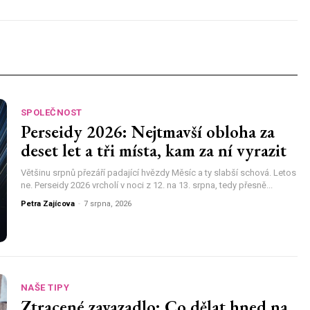
SPOLEČNOST
Perseidy 2026: Nejtmavší obloha za
deset let a tři místa, kam za ní vyrazit
Většinu srpnů přezáří padající hvězdy Měsíc a ty slabší schová. Letos
ne. Perseidy 2026 vrcholí v noci z 12. na 13. srpna, tedy přesně...
Petra Zajícova
-
7 srpna, 2026
NAŠE TIPY
Ztracené zavazadlo: Co dělat hned na