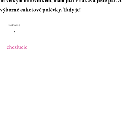
jejím velkým milovníkem, mám jich v rukávu ještě pár. A
 výborné cuketové polévky. Tady je!
Reklama
'