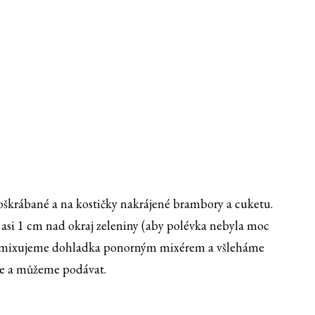
oškrábané a na kostičky nakrájené brambory a cuketu.
n asi 1 cm nad okraj zeleniny (aby polévka nebyla moc
rozmixujeme dohladka ponorným mixérem a všleháme
me a můžeme podávat.