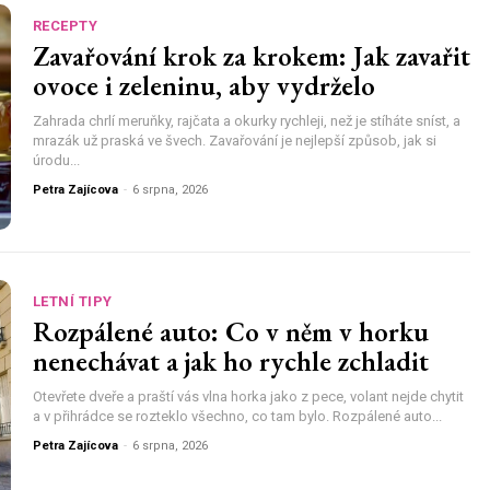
RECEPTY
Zavařování krok za krokem: Jak zavařit
ovoce i zeleninu, aby vydrželo
Zahrada chrlí meruňky, rajčata a okurky rychleji, než je stíháte sníst, a
mrazák už praská ve švech. Zavařování je nejlepší způsob, jak si
úrodu...
Petra Zajícova
-
6 srpna, 2026
LETNÍ TIPY
Rozpálené auto: Co v něm v horku
nenechávat a jak ho rychle zchladit
Otevřete dveře a praští vás vlna horka jako z pece, volant nejde chytit
a v přihrádce se rozteklo všechno, co tam bylo. Rozpálené auto...
Petra Zajícova
-
6 srpna, 2026