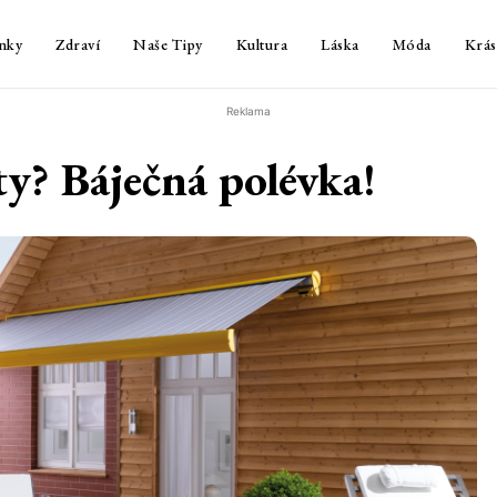
nky
Zdraví
Naše Tipy
Kultura
Láska
Móda
Krás
Reklama
ty? Báječná polévka!