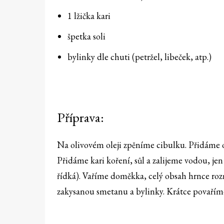
1 lžička kari
špetka soli
bylinky dle chuti (petržel, libeček, atp.)
Příprava:
Na olivovém oleji zpěníme cibulku. Přidáme 
Přidáme kari koření, sůl a zalijeme vodou, je
řídká). Vaříme doměkka, celý obsah hrnce 
zakysanou smetanu a bylinky. Krátce povaří