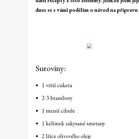
další recepty z této zeleniny. Jelikož jsem 
dnes se s vámi podělím o návod na přípravu
Suroviny:
1 větší cuketa
2-3 brambory
1 menší cibule
1 kelímek zakysané smetany
2 lžíce olivového oleje