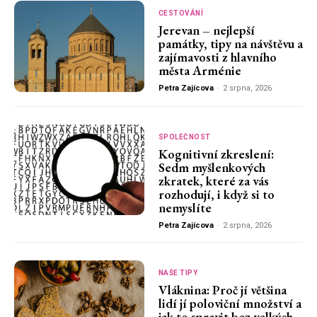
CESTOVÁNÍ
Jerevan – nejlepší
památky, tipy na návštěvu a
zajímavosti z hlavního
města Arménie
Petra Zajícova
-
2 srpna, 2026
SPOLEČNOST
Kognitivní zkreslení:
Sedm myšlenkových
zkratek, které za vás
rozhodují, i když si to
nemyslíte
Petra Zajícova
-
2 srpna, 2026
NAŠE TIPY
Vláknina: Proč jí většina
lidí jí poloviční množství a
jak to spravit bez velkých