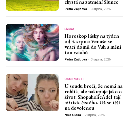
chystá na zatmění Slunce
Petra Zajícova
-
3 srpna, 2026
LÁSKA
Horoskop lásky na týden
od 3. srpna: Venuše se
vrací domů do Vah a mění
tón vztahů
Petra Zajícova
-
3 srpna, 2026
OSOBNOSTI
U soudu brečí, že nemá na
rohlík, ale nakupuje jako o
život. ShopaholicAdel tají
40 tisíc čistého. Už se těší
na dovolenou
Nika Glosa
-
2 srpna, 2026