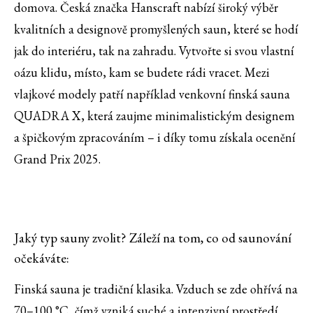
domova. Česká značka Hanscraft nabízí široký výběr
kvalitních a designově promyšlených saun, které se hodí
jak do interiéru, tak na zahradu. Vytvořte si svou vlastní
oázu klidu, místo, kam se budete rádi vracet. Mezi
vlajkové modely patří například venkovní finská sauna
QUADRA X, která zaujme minimalistickým designem
a špičkovým zpracováním – i díky tomu získala ocenění
Grand Prix 2025.
Jaký typ sauny zvolit? Záleží na tom, co od saunování
očekáváte:
Finská sauna je tradiční klasika. Vzduch se zde ohřívá na
70–100 °C, čímž vzniká suché a intenzivní prostředí