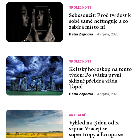
SPOLEČNOST
Sebesoucit: Proč tvrdost k
sobě samé nefunguje a co
zabírá místo ní
Petra Zajícova
-
4 srpna, 2026
SPOLEČNOST
Keltský horoskop na tento
týden: Po svátku první
sklizně přebírá vládu
Topol
Petra Zajícova
-
4 srpna, 2026
AKTUÁLNĚ
Výhled na týden od 3.
srpna: Vracejí se
supertropy a Evropa se