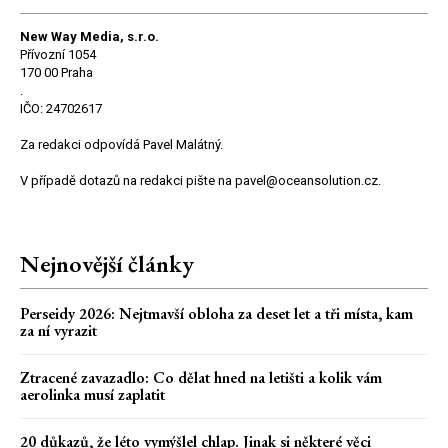
New Way Media, s.r.o.
Přívozní 1054
170 00 Praha
.
IČO: 24702617
Za redakci odpovídá Pavel Malátný.
V případě dotazů na redakci pište na pavel@oceansolution.cz.
Nejnovější články
Perseidy 2026: Nejtmavší obloha za deset let a tři místa, kam
za ní vyrazit
Ztracené zavazadlo: Co dělat hned na letišti a kolik vám
aerolinka musí zaplatit
20 důkazů, že léto vymýšlel chlap. Jinak si některé věci