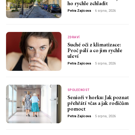
ho rychle zchladit
Petra Zajícova
-
6 srpna, 2026
ZDRAVÍ
Suché oči z klimatizace:
Proč pálí a co jim rychle
uleví
Petra Zajícova
-
5 srpna, 2026
SPOLEČNOST
Senioři v horku: Jak poznat
přehřátí včas a jak rodičům
pomoct
Petra Zajícova
-
5 srpna, 2026