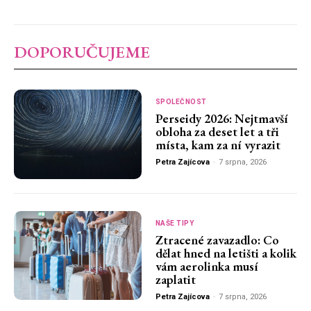
DOPORUČUJEME
SPOLEČNOST
Perseidy 2026: Nejtmavší
obloha za deset let a tři
místa, kam za ní vyrazit
Petra Zajícova
-
7 srpna, 2026
NAŠE TIPY
Ztracené zavazadlo: Co
dělat hned na letišti a kolik
vám aerolinka musí
zaplatit
Petra Zajícova
-
7 srpna, 2026