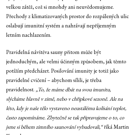
velkou zátěž, což si mnohdy ani neuvědomujeme.
Přechody z klimatizovaných prostor do rozpálených ulic
oslabují imunitní systém a nahrávají nepříjemným
letním nachlazením.
Pravidelná návštěva sauny přitom může být
jednoduchým, ale velmi účinným způsobem, jak těmto
potížím předcházet. Posilování imunity je totiž jako
pravidelné cvičení – abychom sílili, je třeba
pravidelnost.
„
To, že máme dbát na svou imunitu,
slýcháme hlavně v zimě, nebo v chřipkové sezoně. Ale na
léto, kdy je naše tělo vystaveno neustálému kolísání teplot,
často zapomínáme. Zbytečně se tak připravujeme o to, co
jsme si během zimního saunování vybudovali,“
říká Martin