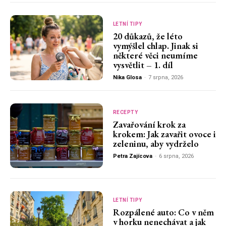
LETNÍ TIPY
20 důkazů, že léto
vymýšlel chlap. Jinak si
některé věci neumíme
vysvětlit – 1. díl
Nika Glosa
-
7 srpna, 2026
RECEPTY
Zavařování krok za
krokem: Jak zavařit ovoce i
zeleninu, aby vydrželo
Petra Zajícova
-
6 srpna, 2026
LETNÍ TIPY
Rozpálené auto: Co v něm
v horku nenechávat a jak