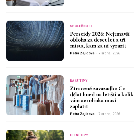
SPOLEČNOST
Perseidy 2026: Nejtmavší
obloha za deset let a tři
místa, kam za ní vyrazit
Petra Zajícova
-
7 srpna, 2026
NAŠE TIPY
Ztracené zavazadlo: Co
dělat hned na letišti a kolik
vám aerolinka musí
zaplatit
Petra Zajícova
-
7 srpna, 2026
LETNÍ TIPY