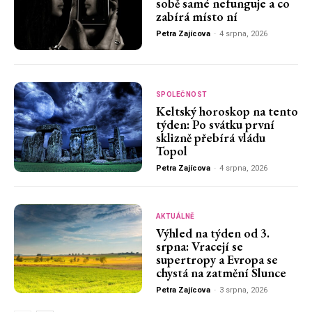
sobě samé nefunguje a co
zabírá místo ní
Petra Zajícova
-
4 srpna, 2026
SPOLEČNOST
Keltský horoskop na tento
týden: Po svátku první
sklizně přebírá vládu
Topol
Petra Zajícova
-
4 srpna, 2026
AKTUÁLNĚ
Výhled na týden od 3.
srpna: Vracejí se
supertropy a Evropa se
chystá na zatmění Slunce
Petra Zajícova
-
3 srpna, 2026