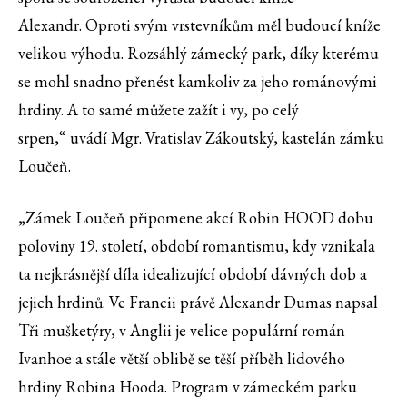
Alexandr. Oproti svým vrstevníkům měl budoucí kníže
velikou výhodu. Rozsáhlý zámecký park, díky kterému
se mohl snadno přenést kamkoliv za jeho románovými
hrdiny. A to samé můžete zažít i vy, po celý
srpen,“ uvádí Mgr. Vratislav Zákoutský, kastelán zámku
Loučeň.
„Zámek Loučeň připomene akcí Robin HOOD dobu
poloviny 19. století, období romantismu, kdy vznikala
ta nejkrásnější díla idealizující období dávných dob a
jejich hrdinů. Ve Francii právě Alexandr Dumas napsal
Tři mušketýry, v Anglii je velice populární román
Ivanhoe a stále větší oblibě se těší příběh lidového
hrdiny Robina Hooda. Program v zámeckém parku