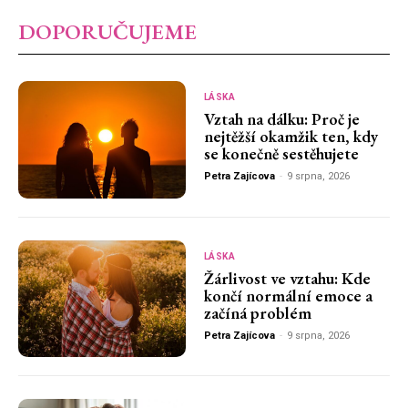
DOPORUČUJEME
LÁSKA
Vztah na dálku: Proč je
nejtěžší okamžik ten, kdy
se konečně sestěhujete
Petra Zajícova
-
9 srpna, 2026
LÁSKA
Žárlivost ve vztahu: Kde
končí normální emoce a
začíná problém
Petra Zajícova
-
9 srpna, 2026