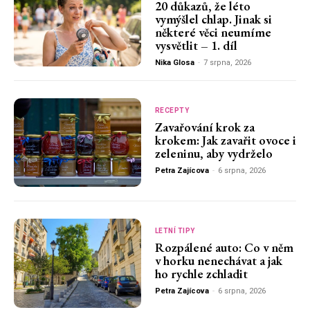
20 důkazů, že léto
vymýšlel chlap. Jinak si
některé věci neumíme
vysvětlit – 1. díl
Nika Glosa
-
7 srpna, 2026
RECEPTY
Zavařování krok za
krokem: Jak zavařit ovoce i
zeleninu, aby vydrželo
Petra Zajícova
-
6 srpna, 2026
LETNÍ TIPY
Rozpálené auto: Co v něm
v horku nenechávat a jak
ho rychle zchladit
Petra Zajícova
-
6 srpna, 2026