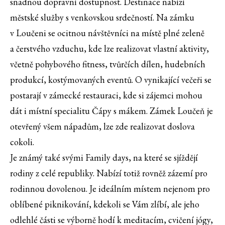
snadnou dopravní dostupnost. Destinace nabízí
městské služby s venkovskou srdečností. Na zámku
v Loučeni se ocitnou návštěvníci na místě plné zeleně
a čerstvého vzduchu, kde lze realizovat vlastní aktivity,
včetně pohybového fitness, tvůrčích dílen, hudebních
produkcí, kostýmovaných eventů. O vynikající večeři se
postarají v zámecké restauraci, kde si zájemci mohou
dát i místní specialitu Čápy s mákem. Zámek Loučeň je
otevřený všem nápadům, lze zde realizovat doslova
cokoli.
Je známý také svými Family days, na které se sjíždějí
rodiny z celé republiky. Nabízí totiž rovněž zázemí pro
rodinnou dovolenou. Je ideálním místem nejenom pro
oblíbené piknikování, kdekoli se Vám zlíbí, ale jeho
odlehlé části se výborně hodí k meditacím, cvičení jógy,