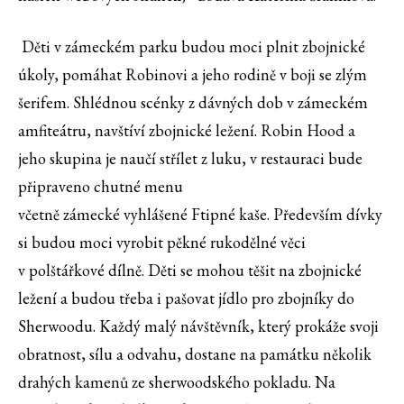
Děti v zámeckém parku budou moci plnit zbojnické
úkoly, pomáhat Robinovi a jeho rodině v boji se zlým
šerifem. Shlédnou scénky z dávných dob v zámeckém
amfiteátru, navštíví zbojnické ležení. Robin Hood a
jeho skupina je naučí střílet z luku, v restauraci bude
připraveno chutné menu
včetně zámecké vyhlášené Ftipné kaše. Především dívky
si budou moci vyrobit pěkné rukodělné věci
v polštářkové dílně. Děti se mohou těšit na zbojnické
ležení a budou třeba i pašovat jídlo pro zbojníky do
Sherwoodu. Každý malý návštěvník, který prokáže svoji
obratnost, sílu a odvahu, dostane na památku několik
drahých kamenů ze sherwoodského pokladu. Na