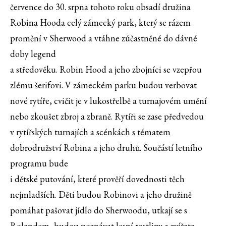
července do 30. srpna tohoto roku obsadí družina
Robina Hooda celý zámecký park, který se rázem
promění v Sherwood a vtáhne zúčastněné do dávné
doby legend
a středověku. Robin Hood a jeho zbojníci se vzepřou
zlému šerifovi. V zámeckém parku budou verbovat
nové rytíře, cvičit je v lukostřelbě a turnajovém umění
nebo zkoušet zbroj a zbraně. Rytíři se zase předvedou
v rytířských turnajích a scénkách s tématem
dobrodružství Robina a jeho druhů. Součástí letního
programu bude
i dětské putování, které prověří dovednosti těch
nejmladších. Děti budou Robinovi a jeho družině
pomáhat pašovat jídlo do Sherwoodu, utkají se s
Rolandem, budou poznávat lesní rostliny a zvířata,