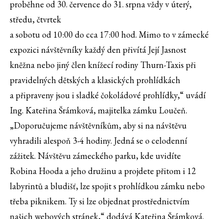
proběhne od 30. července do 31. srpna vždy v úterý,
středu, čtvrtek
a sobotu od 10:00 do cca 17:00 hod. Mimo to v zámecké
expozici návštěvníky každý den přivítá Její Jasnost
kněžna nebo jiný člen knížecí rodiny Thurn-Taxis při
pravidelných dětských a klasických prohlídkách
a připraveny jsou i sladké čokoládové prohlídky,“ uvádí
Ing. Kateřina Šrámková, majitelka zámku Loučeň.
„Doporučujeme návštěvníkům, aby si na návštěvu
vyhradili alespoň 3-4 hodiny. Jedná se o celodenní
zážitek. Návštěvu zámeckého parku, kde uvidíte
Robina Hooda a jeho družinu a projdete přitom i 12
labyrintů a bludišť, lze spojit s prohlídkou zámku nebo
třeba piknikem. Ty si lze objednat prostřednictvím
našich webových stránek,“ dodává Kateřina Šrámková.