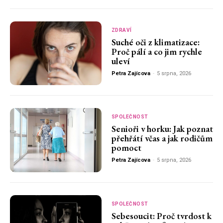
ZDRAVÍ
Suché oči z klimatizace:
Proč pálí a co jim rychle
uleví
Petra Zajícova
-
5 srpna, 2026
SPOLEČNOST
Senioři v horku: Jak poznat
přehřátí včas a jak rodičům
pomoct
Petra Zajícova
-
5 srpna, 2026
SPOLEČNOST
Sebesoucit: Proč tvrdost k