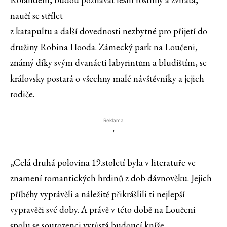
naučí se střílet
z katapultu a další dovednosti nezbytné pro přijetí do
družiny Robina Hooda. Zámecký park na Loučeni,
známý díky svým dvanácti labyrintům a bludištím, se
královsky postará o všechny malé návštěvníky a jejich
rodiče.
Reklama
'
„Celá druhá polovina 19.století byla v literatuře ve
znamení romantických hrdinů z dob dávnověku. Jejich
příběhy vyprávěli a náležitě přikrášlili ti nejlepší
vypravěči své doby. A právě v této době na Loučeni
spolu se sourozenci vyrůstá budoucí kníže