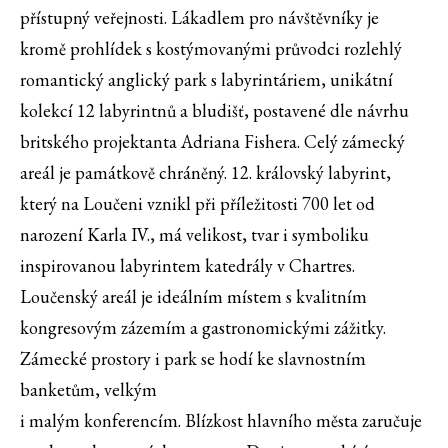
přístupný veřejnosti. Lákadlem pro návštěvníky je
kromě prohlídek s kostýmovanými průvodci rozlehlý
romantický anglický park s labyrintáriem, unikátní
kolekcí 12 labyrintnů a bludišť, postavené dle návrhu
britského projektanta Adriana Fishera. Celý zámecký
areál je památkově chráněný. 12. královský labyrint,
který na Loučeni vznikl při příležitosti 700 let od
narození Karla IV., má velikost, tvar i symboliku
inspirovanou labyrintem katedrály v Chartres.
Loučenský areál je ideálním místem s kvalitním
kongresovým zázemím a gastronomickými zážitky.
Zámecké prostory i park se hodí ke slavnostním
banketům, velkým
i malým konferencím. Blízkost hlavního města zaručuje