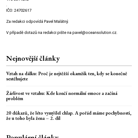
.
IČO: 24702617
Za redakci odpovídá Pavel Malátný.
V případě dotazů na redakci pište na pavel@oceansolution.cz.
Nejnovější články
Vztah na dálku: Proč je nejtěžší okamžik ten, kdy se konečně
sestěhujete
Žárlivost ve vztahu: Kde končí normální emoce a začíná
problém
20 důkazů, že léto vymýšlel chlap. A pořád máme pochybnosti,
že u toho byla žena – 2. díl
Populární články