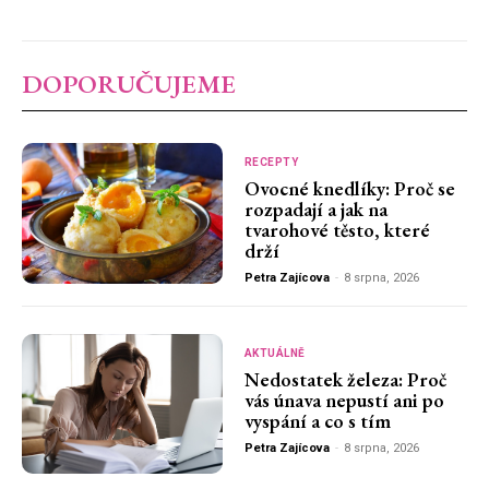
DOPORUČUJEME
RECEPTY
Ovocné knedlíky: Proč se
rozpadají a jak na
tvarohové těsto, které
drží
Petra Zajícova
-
8 srpna, 2026
AKTUÁLNĚ
Nedostatek železa: Proč
vás únava nepustí ani po
vyspání a co s tím
Petra Zajícova
-
8 srpna, 2026