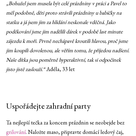
„Bohužel jsem musela být celé prázdniny v práci a Pavel to
měl podobně, děti proto strávili prázdniny u babičky na
statku a já jsem jim za hlídání neskonale vděčná. Jako
poděkování jsme jim nadělili dárek v podobě last minute
zájezdu k moři. Prvně nechápavě kroutili hlavou, proč jsme
jim koupili dovolenou, ale věřím tomu, že přijedou nadšení.
Naše dítka jsou poměrně hyperaktivní, tak si odpočinek
jisto jistě zaslouží.“
Adéla, 33 let
Uspořádejte zahradní party
Ta nejlepší tečka za koncem prázdnin se neobejde bez
grilování
. Naložte maso, připravte domácí ledový čaj,