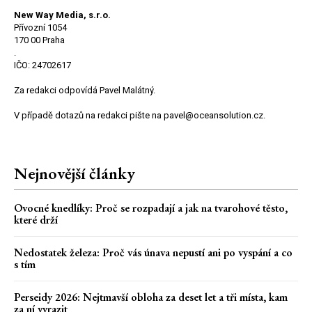
New Way Media, s.r.o.
Přívozní 1054
170 00 Praha
.
IČO: 24702617
Za redakci odpovídá Pavel Malátný.
V případě dotazů na redakci pište na pavel@oceansolution.cz.
Nejnovější články
Ovocné knedlíky: Proč se rozpadají a jak na tvarohové těsto,
které drží
Nedostatek železa: Proč vás únava nepustí ani po vyspání a co
s tím
Perseidy 2026: Nejtmavší obloha za deset let a tři místa, kam
za ní vyrazit