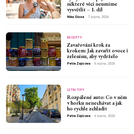
některé věci neumíme
vysvětlit – 1. díl
Nika Glosa
-
7 srpna, 2026
RECEPTY
Zavařování krok za
krokem: Jak zavařit ovoce i
zeleninu, aby vydrželo
Petra Zajícova
-
6 srpna, 2026
LETNÍ TIPY
Rozpálené auto: Co v něm
v horku nenechávat a jak
ho rychle zchladit
Petra Zajícova
-
6 srpna, 2026