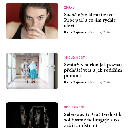
ZDRAVÍ
Suché oči z klimatizace:
Proč pálí a co jim rychle
uleví
Petra Zajícova
-
5 srpna, 2026
SPOLEČNOST
Senioři v horku: Jak poznat
přehřátí včas a jak rodičům
pomoct
Petra Zajícova
-
5 srpna, 2026
SPOLEČNOST
Sebesoucit: Proč tvrdost k
sobě samé nefunguje a co
zabírá místo ní