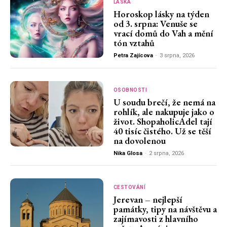
LÁSKA
Horoskop lásky na týden
od 3. srpna: Venuše se
vrací domů do Vah a mění
tón vztahů
Petra Zajícova
-
3 srpna, 2026
OSOBNOSTI
U soudu brečí, že nemá na
rohlík, ale nakupuje jako o
život. ShopaholicAdel tají
40 tisíc čistého. Už se těší
na dovolenou
Nika Glosa
-
2 srpna, 2026
CESTOVÁNÍ
Jerevan – nejlepší
památky, tipy na návštěvu a
zajímavosti z hlavního