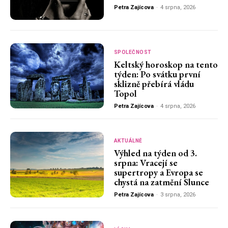
Petra Zajícova
-
4 srpna, 2026
SPOLEČNOST
Keltský horoskop na tento
týden: Po svátku první
sklizně přebírá vládu
Topol
Petra Zajícova
-
4 srpna, 2026
AKTUÁLNĚ
Výhled na týden od 3.
srpna: Vracejí se
supertropy a Evropa se
chystá na zatmění Slunce
Petra Zajícova
-
3 srpna, 2026