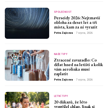
SPOLEČNOST
Perseidy 2026: Nejtmavší
obloha za deset let a tři
místa, kam za ní vyrazit
Petra Zajícova
-
7 srpna, 2026
NAŠE TIPY
Ztracené zavazadlo: Co
dělat hned na letišti a kolik
vám aerolinka musí
zaplatit
Petra Zajícova
-
7 srpna, 2026
LETNÍ TIPY
20 důkazů, že léto
vymýšlel chlap. Jinak si