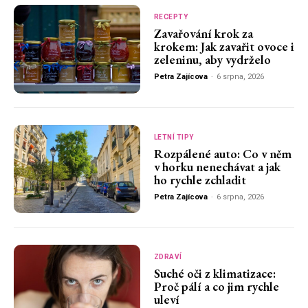
RECEPTY
Zavařování krok za
krokem: Jak zavařit ovoce i
zeleninu, aby vydrželo
Petra Zajícova
-
6 srpna, 2026
LETNÍ TIPY
Rozpálené auto: Co v něm
v horku nenechávat a jak
ho rychle zchladit
Petra Zajícova
-
6 srpna, 2026
ZDRAVÍ
Suché oči z klimatizace:
Proč pálí a co jim rychle
uleví