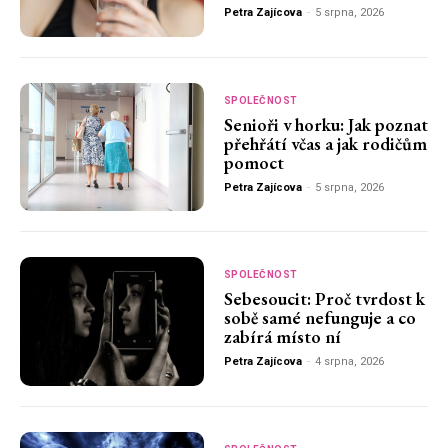
Petra Zajícova
-
5 srpna, 2026
SPOLEČNOST
Senioři v horku: Jak poznat
přehřátí včas a jak rodičům
pomoct
Petra Zajícova
-
5 srpna, 2026
SPOLEČNOST
Sebesoucit: Proč tvrdost k
sobě samé nefunguje a co
zabírá místo ní
Petra Zajícova
-
4 srpna, 2026