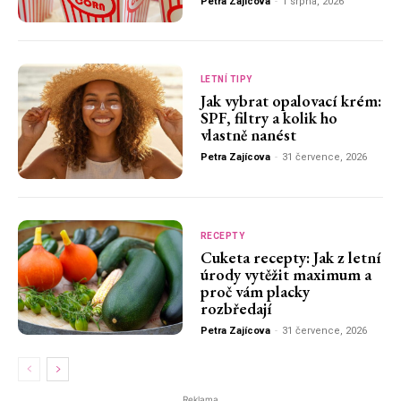
Petra Zajícova
-
1 srpna, 2026
LETNÍ TIPY
Jak vybrat opalovací krém:
SPF, filtry a kolik ho
vlastně nanést
Petra Zajícova
-
31 července, 2026
RECEPTY
Cuketa recepty: Jak z letní
úrody vytěžit maximum a
proč vám placky
rozbředají
Petra Zajícova
-
31 července, 2026
Reklama