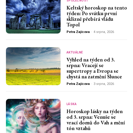
SPOLEČNOST
Keltský horoskop na tento
týden: Po svátku první
sklizně přebírá vládu
Topol
Petra Zajícova
-
4 srpna, 2026
AKTUÁLNĚ
Výhled na týden od 3.
srpna: Vracejí se
supertropy a Evropa se
chystá na zatmění Slunce
Petra Zajícova
-
3 srpna, 2026
LÁSKA
Horoskop lásky na týden
od 3. srpna: Venuše se
vrací domů do Vah a mění
tón vztahů