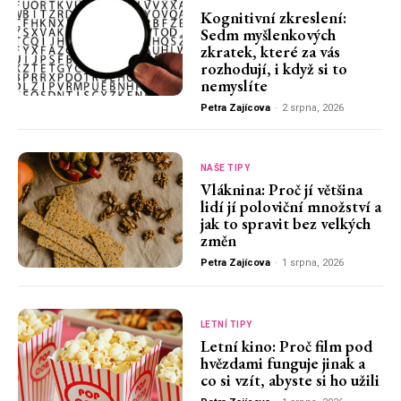
Kognitivní zkreslení:
Sedm myšlenkových
zkratek, které za vás
rozhodují, i když si to
nemyslíte
Petra Zajícova
-
2 srpna, 2026
NAŠE TIPY
Vláknina: Proč jí většina
lidí jí poloviční množství a
jak to spravit bez velkých
změn
Petra Zajícova
-
1 srpna, 2026
LETNÍ TIPY
Letní kino: Proč film pod
hvězdami funguje jinak a
co si vzít, abyste si ho užili