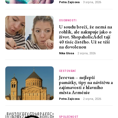
Petra Zajícova
-
3 srpna, 2026
OSOBNOSTI
U soudu brečí, že nemá na
rohlík, ale nakupuje jako o
život. ShopaholicAdel tají
40 tisíc čistého. Už se těší
na dovolenou
Nika Glosa
-
2 srpna, 2026
CESTOVÁNÍ
Jerevan – nejlepší
památky, tipy na návštěvu a
zajímavosti z hlavního
města Arménie
Petra Zajícova
-
2 srpna, 2026
SPOLEČNOST