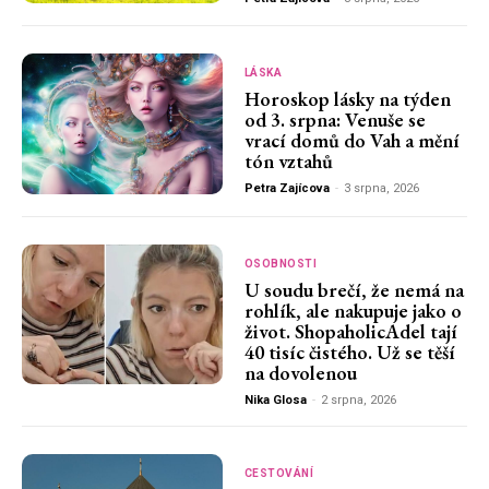
LÁSKA
Horoskop lásky na týden
od 3. srpna: Venuše se
vrací domů do Vah a mění
tón vztahů
Petra Zajícova
-
3 srpna, 2026
OSOBNOSTI
U soudu brečí, že nemá na
rohlík, ale nakupuje jako o
život. ShopaholicAdel tají
40 tisíc čistého. Už se těší
na dovolenou
Nika Glosa
-
2 srpna, 2026
CESTOVÁNÍ