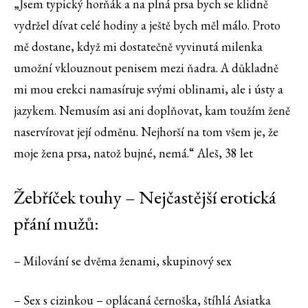
„Jsem typický horňák a na plná prsa bych se klidně
vydržel dívat celé hodiny a ještě bych měl málo. Proto
mě dostane, když mi dostatečně vyvinutá milenka
umožní vklouznout penisem mezi ňadra. A důkladně
mi mou erekci namasíruje svými oblinami, ale i ústy a
jazykem. Nemusím asi ani doplňovat, kam toužím ženě
naservírovat její odměnu. Nejhorší na tom všem je, že
moje žena prsa, natož bujné, nemá.“ Aleš, 38 let
Žebříček touhy – Nejčastější erotická
přání mužů:
– Milování se dvěma ženami, skupinový sex
– Sex s cizinkou – oplácaná černoška, štíhlá Asiatka