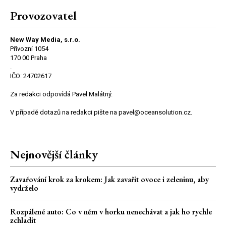
Provozovatel
New Way Media, s.r.o.
Přívozní 1054
170 00 Praha
.
IČO: 24702617
Za redakci odpovídá Pavel Malátný.
V případě dotazů na redakci pište na pavel@oceansolution.cz.
Nejnovější články
Zavařování krok za krokem: Jak zavařit ovoce i zeleninu, aby
vydrželo
Rozpálené auto: Co v něm v horku nenechávat a jak ho rychle
zchladit