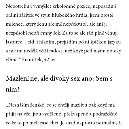
Nepotřebuji vymýšlet krkolomné pozice, nepožaduji
orální zážitek ve stylu hlubokého hrdla, jsem prostě
milenec, který ženu zřejmě nepřekvapí, ale ani ji
nezpůsobí nepříjemný šok. Za to se ale rád plně věnuji
lasturce – rád ji hladím, prejíždím po ní špičkou jazyku
a nic mi nedělá větší radost, než když pod mými doteky
vlhne.“ František, 42 let
Mazlení ne, ale divoký sex ano: Sem s
ním!
„Nesnáším ženské, co se chtějí mazlit a pak když má
přijít na věc, jsou vyděšené, překvapené a podrážděné,
co že to po nich zase chci. Je snad naprosto normální, že