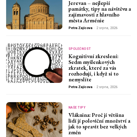
Jerevan – nejlepší
památky, tipy na návštěvu a
zajímavosti z hlavního
města Arménie
Petra Zajícova
-
2 srpna, 2026
SPOLEČNOST
Kognitivní zkreslení:
Sedm myšlenkových
zkratek, které za vás
rozhodují, i když si to
nemyslíte
Petra Zajícova
-
2 srpna, 2026
NAŠE TIPY
Vláknina: Proč jí většina
lidí jí poloviční množství a
jak to spravit bez velkých
změn