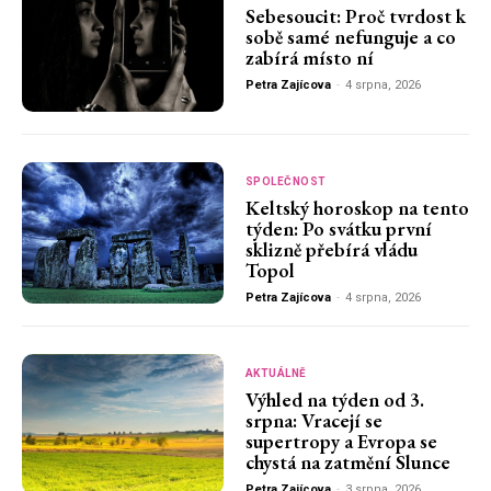
Sebesoucit: Proč tvrdost k
sobě samé nefunguje a co
zabírá místo ní
Petra Zajícova
-
4 srpna, 2026
SPOLEČNOST
Keltský horoskop na tento
týden: Po svátku první
sklizně přebírá vládu
Topol
Petra Zajícova
-
4 srpna, 2026
AKTUÁLNĚ
Výhled na týden od 3.
srpna: Vracejí se
supertropy a Evropa se
chystá na zatmění Slunce
Petra Zajícova
-
3 srpna, 2026