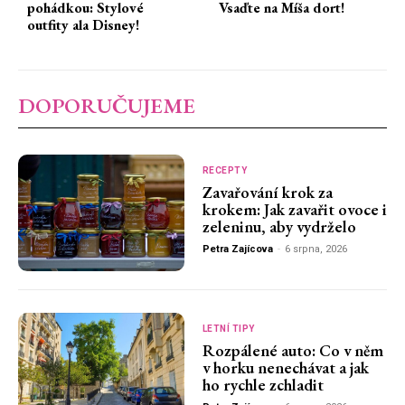
pohádkou: Stylové
Vsaďte na Míša dort!
outfity ala Disney!
DOPORUČUJEME
RECEPTY
Zavařování krok za
krokem: Jak zavařit ovoce i
zeleninu, aby vydrželo
Petra Zajícova
-
6 srpna, 2026
LETNÍ TIPY
Rozpálené auto: Co v něm
v horku nenechávat a jak
ho rychle zchladit