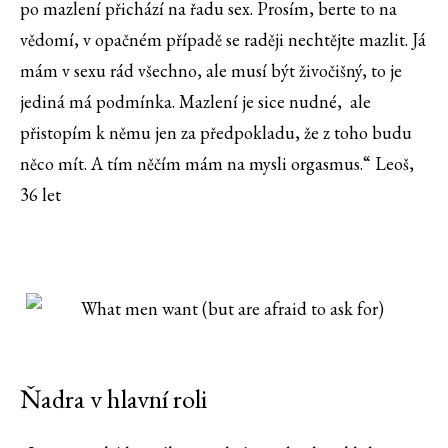
po mazlení přichází na řadu sex. Prosím, berte to na
vědomí, v opačném případě se raději nechtějte mazlit. Já
mám v sexu rád všechno, ale musí být živočišný, to je
jediná má podmínka. Mazlení je sice nudné, ale
přistopím k němu jen za předpokladu, že z toho budu
něco mít. A tím něčím mám na mysli orgasmus.“ Leoš,
36 let
Ňadra v hlavní roli