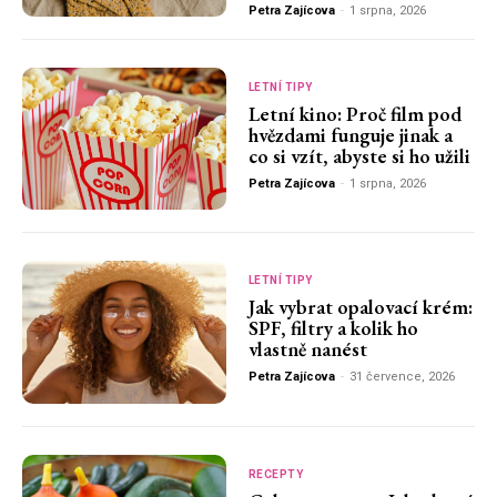
Petra Zajícova
-
1 srpna, 2026
LETNÍ TIPY
Letní kino: Proč film pod
hvězdami funguje jinak a
co si vzít, abyste si ho užili
Petra Zajícova
-
1 srpna, 2026
LETNÍ TIPY
Jak vybrat opalovací krém:
SPF, filtry a kolik ho
vlastně nanést
Petra Zajícova
-
31 července, 2026
RECEPTY