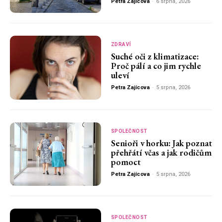
Petra Zajícova
-
6 srpna, 2026
ZDRAVÍ
Suché oči z klimatizace:
Proč pálí a co jim rychle
uleví
Petra Zajícova
-
5 srpna, 2026
SPOLEČNOST
Senioři v horku: Jak poznat
přehřátí včas a jak rodičům
pomoct
Petra Zajícova
-
5 srpna, 2026
SPOLEČNOST