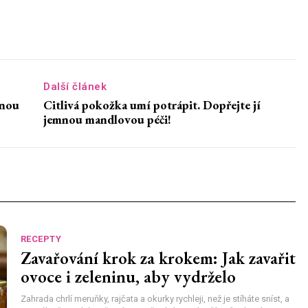
Další článek
enou
Citlivá pokožka umí potrápit. Dopřejte jí
jemnou mandlovou péči!
RECEPTY
Zavařování krok za krokem: Jak zavařit
ovoce i zeleninu, aby vydrželo
Zahrada chrlí meruňky, rajčata a okurky rychleji, než je stíháte sníst, a