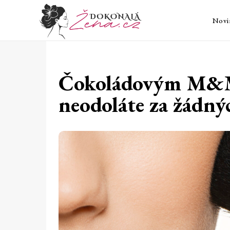
Novi
Čokoládovým M&M´
neodoláte za žádnýc