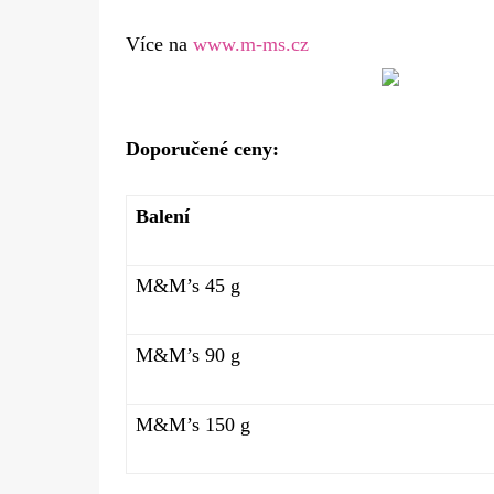
Více na
www.m-ms.cz
Doporučené ceny:
Balení
M&M’s 45 g
M&M’s 90 g
M&M’s 150 g