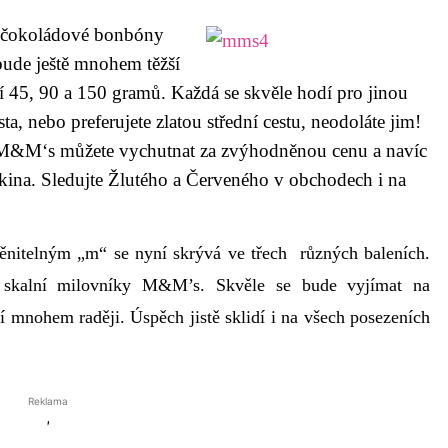
né čokoládové bonbóny
bude ještě mnohem těžší
tí 45, 90 a 150 gramů. Každá se skvěle hodí pro jinou
sta, nebo preferujete zlatou střední cestu, neodoláte jim!
é M&M‘s můžete vychutnat za zvýhodněnou cenu a navíc
 kina. Sledujte Žlutého a Červeného v obchodech i na
nitelným „m“ se nyní skrývá ve třech různých baleních.
 skalní milovníky M&M’s. Skvěle se bude vyjímat na
í mnohem raději. Úspěch jistě sklidí i na všech posezeních
Reklama
'