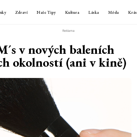
nky
Zdraví
Naše Tipy
Kultura
Láska
Móda
Krás
Reklama
s v nových baleních
h okolností (ani v kině)