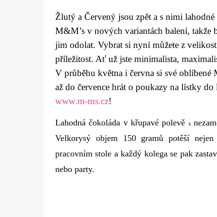
Žlutý a Červený jsou zpět a s nimi lahod
M&M’s v nových variantách balení, takže 
jim odolat. Vybrat si nyní můžete z velikos
příležitost. Ať už jste minimalista, maximali
V průběhu května i června si své oblíben
až do července hrát o poukazy na lístky do
www.m-ms.cz
!
Lahodná čokoláda v křupavé polevě
nezamě
s
Velkorysý objem 150 gramů potěší nejen
pracovním stole a každý kolega se pak zastav
nebo party.