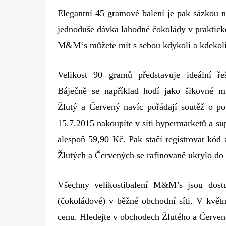
Elegantní 45 gramové balení je pak sázkou na
jednoduše dávka lahodné čokolády v praktick
M&M‘s můžete mít s sebou kdykoli a kdekoli
Velikost 90 gramů představuje ideální ře
Báječně se například hodí jako šikovné m
Žlutý a Červený navíc pořádají soutěž o p
15.7.2015 nakoupíte v síti hypermarketů a 
alespoň 59,90 Kč. Pak stačí registrovat kód
Žlutých a Červených se rafinovaně ukrylo do
Všechny velikostibalení M&M’s jsou dost
(čokoládové) v běžné obchodní síti. V květ
cenu. Hledejte v obchodech Žlutého a Červené