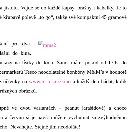
 jistotu. Vejde se do každé kapsy, brašny i kabelky. Je to
é křupavě polevě „to go“, takže své kompaktní 45 gramové
.
šení pro dva.
lsání do kina.
oukazy na lístky do kina! Šanci máte, pokud od 17.6. do
supermarketů Tesco neodolatelné bonbóny M&M’s v hodnotě
 z účtenky na
www.m-ms.cz/kino
a každý den hádat, kolik
 různých obrázků.
upné ve dvou variantách – peanut (arašídové) a choco
nu a červnu si je navíc můžete vychutnat za zvýhodněnou
ho. Neváhejte. Stejně jim neodoláte!