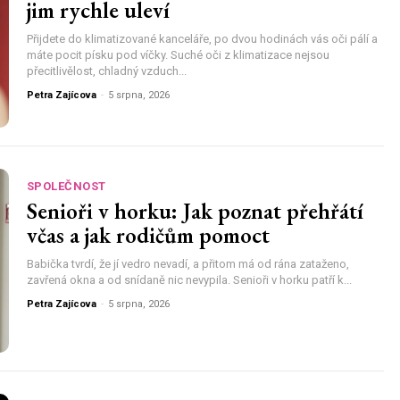
jim rychle uleví
Přijdete do klimatizované kanceláře, po dvou hodinách vás oči pálí a
máte pocit písku pod víčky. Suché oči z klimatizace nejsou
přecitlivělost, chladný vzduch...
Petra Zajícova
-
5 srpna, 2026
SPOLEČNOST
Senioři v horku: Jak poznat přehřátí
včas a jak rodičům pomoct
Babička tvrdí, že jí vedro nevadí, a přitom má od rána zataženo,
zavřená okna a od snídaně nic nevypila. Senioři v horku patří k...
Petra Zajícova
-
5 srpna, 2026