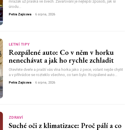
mrazák už praská ve švech. Zavařování je nejlepší způsob, jak si
úrodu...
Petra Zajícova
-
6 srpna, 2026
LETNÍ TIPY
Rozpálené auto: Co v něm v horku
nenechávat a jak ho rychle zchladit
Otevřete dveře a praští vás vlna horka jako z pece, volant nejde chytit
a v přihrádce se rozteklo všechno, co tam bylo. Rozpálené auto...
Petra Zajícova
-
6 srpna, 2026
ZDRAVÍ
Suché oči z klimatizace: Proč pálí a co