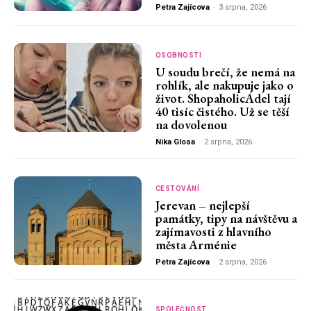
Petra Zajícova
-
3 srpna, 2026
OSOBNOSTI
U soudu brečí, že nemá na
rohlík, ale nakupuje jako o
život. ShopaholicAdel tají
40 tisíc čistého. Už se těší
na dovolenou
Nika Glosa
-
2 srpna, 2026
CESTOVÁNÍ
Jerevan – nejlepší
památky, tipy na návštěvu a
zajímavosti z hlavního
města Arménie
Petra Zajícova
-
2 srpna, 2026
SPOLEČNOST