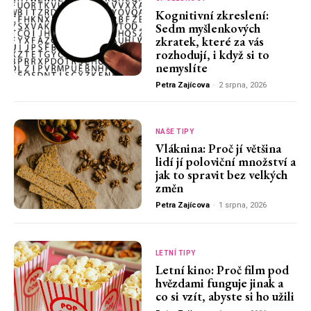
Kognitivní zkreslení:
Sedm myšlenkových
zkratek, které za vás
rozhodují, i když si to
nemyslíte
Petra Zajícova
-
2 srpna, 2026
NAŠE TIPY
Vláknina: Proč jí většina
lidí jí poloviční množství a
jak to spravit bez velkých
změn
Petra Zajícova
-
1 srpna, 2026
LETNÍ TIPY
Letní kino: Proč film pod
hvězdami funguje jinak a
co si vzít, abyste si ho užili