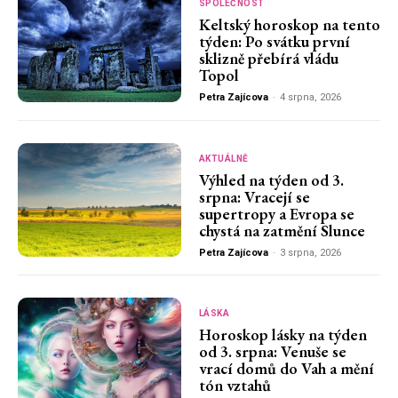
SPOLEČNOST
Keltský horoskop na tento
týden: Po svátku první
sklizně přebírá vládu
Topol
Petra Zajícova
-
4 srpna, 2026
AKTUÁLNĚ
Výhled na týden od 3.
srpna: Vracejí se
supertropy a Evropa se
chystá na zatmění Slunce
Petra Zajícova
-
3 srpna, 2026
LÁSKA
Horoskop lásky na týden
od 3. srpna: Venuše se
vrací domů do Vah a mění
tón vztahů