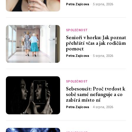
Petra Zajícova
-
5 srpna, 2026
SPOLEČNOST
Senioři v horku: Jak poznat
přehřátí včas a jak rodičům
pomoct
Petra Zajícova
-
5 srpna, 2026
SPOLEČNOST
Sebesoucit: Proč tvrdost k
sobě samé nefunguje a co
zabírá místo ní
Petra Zajícova
-
4 srpna, 2026