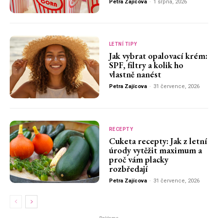
Petra Zajícova
-
1 srpna, 2026
LETNÍ TIPY
Jak vybrat opalovací krém:
SPF, filtry a kolik ho
vlastně nanést
Petra Zajícova
-
31 července, 2026
RECEPTY
Cuketa recepty: Jak z letní
úrody vytěžit maximum a
proč vám placky
rozbředají
Petra Zajícova
-
31 července, 2026