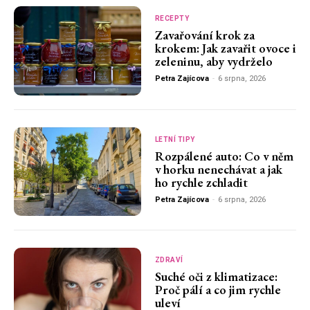
RECEPTY
Zavařování krok za
krokem: Jak zavařit ovoce i
zeleninu, aby vydrželo
Petra Zajícova
-
6 srpna, 2026
LETNÍ TIPY
Rozpálené auto: Co v něm
v horku nenechávat a jak
ho rychle zchladit
Petra Zajícova
-
6 srpna, 2026
ZDRAVÍ
Suché oči z klimatizace:
Proč pálí a co jim rychle
uleví