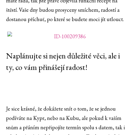
máte ráda, tak jste právě objevila funkční recept na
štěstí. Vaše dny budou prosyceny smíchem, radostí a
dostanou příchuť, po které se budete moci jít utlouct.
Naplánujte si nejen důležité věci, ale i
ty, co vám přinášejí radost!
Je sice krásné, že dokážete snít o tom, že se jednou
podíváte na Kypr, nebo na Kubu, ale pokud k vaším
snům a přáním nepřipojíte termín spolu s datem, tak i