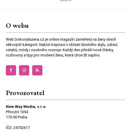
Reklama
O webu
Web Dokonalazena.cz je online magazín zaměřený na ženy všech
věkových kategorií. Nabízí inspiraci v oblasti životního stylu, zdraví,
vztahů, módy i osobního rozvoje. Každý den přináší nové články,
rozhovory a tipy pro moderní ženu, která chce žít naplno.
Provozovatel
New Way Media, s.r.o.
Přívozní 1054
170 00 Praha
.
IČO: 24702617