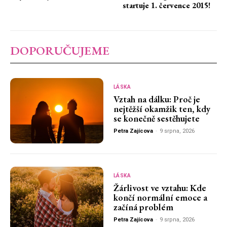
startuje 1. července 2015!
DOPORUČUJEME
LÁSKA
Vztah na dálku: Proč je
nejtěžší okamžik ten, kdy
se konečně sestěhujete
Petra Zajícova
-
9 srpna, 2026
LÁSKA
Žárlivost ve vztahu: Kde
končí normální emoce a
začíná problém
Petra Zajícova
-
9 srpna, 2026