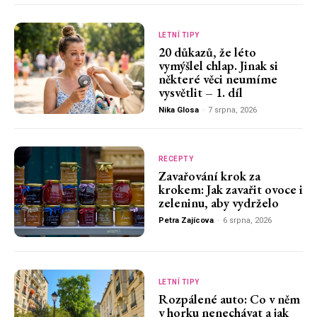
LETNÍ TIPY
20 důkazů, že léto
vymýšlel chlap. Jinak si
některé věci neumíme
vysvětlit – 1. díl
Nika Glosa
-
7 srpna, 2026
RECEPTY
Zavařování krok za
krokem: Jak zavařit ovoce i
zeleninu, aby vydrželo
Petra Zajícova
-
6 srpna, 2026
LETNÍ TIPY
Rozpálené auto: Co v něm
v horku nenechávat a jak