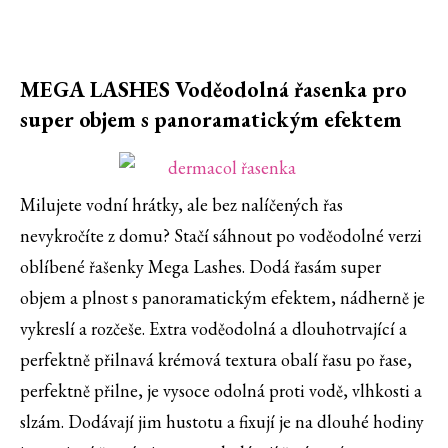
MEGA LASHES Voděodolná řasenka pro
super objem s panoramatickým efektem
Milujete vodní hrátky, ale bez nalíčených řas
nevykročíte z domu? Stačí sáhnout po voděodolné verzi
oblíbené řašenky Mega Lashes. Dodá řasám super
objem a plnost s panoramatickým efektem, nádherně je
vykreslí a rozčeše. Extra voděodolná a dlouhotrvající a
perfektně přilnavá krémová textura obalí řasu po řase,
perfektně přilne, je vysoce odolná proti vodě, vlhkosti a
slzám. Dodávají jim hustotu a fixují je na dlouhé hodiny