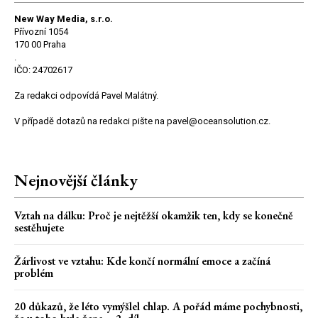
New Way Media, s.r.o.
Přívozní 1054
170 00 Praha
.
IČO: 24702617
Za redakci odpovídá Pavel Malátný.
V případě dotazů na redakci pište na pavel@oceansolution.cz.
Nejnovější články
Vztah na dálku: Proč je nejtěžší okamžik ten, kdy se konečně
sestěhujete
Žárlivost ve vztahu: Kde končí normální emoce a začíná
problém
20 důkazů, že léto vymýšlel chlap. A pořád máme pochybnosti,