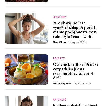
LETNÍ TIPY
20 důkazů, že léto
vymýšlel chlap. A pořád
máme pochybnosti, že u
toho byla žena – 2. díl
Nika Glosa
-
8 srpna, 2026
RECEPTY
Ovocné knedlíky: Proč se
rozpadají a jak na
tvarohové těsto, které
drží
Petra Zajícova
-
8 srpna, 2026
AKTUÁLNĚ
Nedostatek železa: Proč