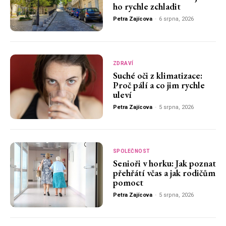
ho rychle zchladit
Petra Zajícova
-
6 srpna, 2026
ZDRAVÍ
Suché oči z klimatizace:
Proč pálí a co jim rychle
uleví
Petra Zajícova
-
5 srpna, 2026
SPOLEČNOST
Senioři v horku: Jak poznat
přehřátí včas a jak rodičům
pomoct
Petra Zajícova
-
5 srpna, 2026