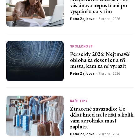
vás únava nepustí ani po
vyspání a co s tím
Petra Zajícova
-
8 srpna, 2026
SPOLEČNOST
Perseidy 2026: Nejtmavší
obloha za deset let a tři
místa, kam za ní vyrazit
Petra Zajícova
-
7 srpna, 2026
NAŠE TIPY
Ztracené zavazadlo: Co
dělat hned na letišti a kolik
vám aerolinka musí
zaplatit
Petra Zajícova
-
7 srpna, 2026