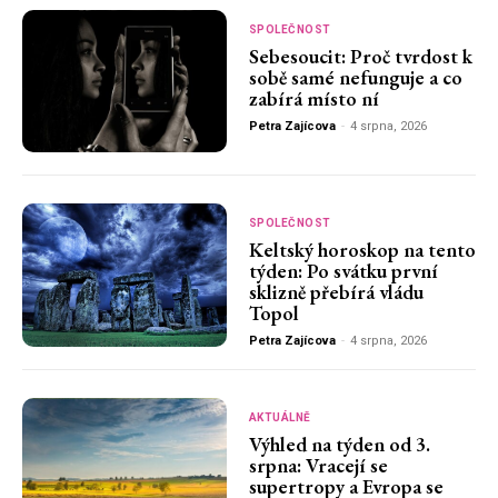
SPOLEČNOST
Sebesoucit: Proč tvrdost k
sobě samé nefunguje a co
zabírá místo ní
Petra Zajícova
-
4 srpna, 2026
SPOLEČNOST
Keltský horoskop na tento
týden: Po svátku první
sklizně přebírá vládu
Topol
Petra Zajícova
-
4 srpna, 2026
AKTUÁLNĚ
Výhled na týden od 3.
srpna: Vracejí se
supertropy a Evropa se