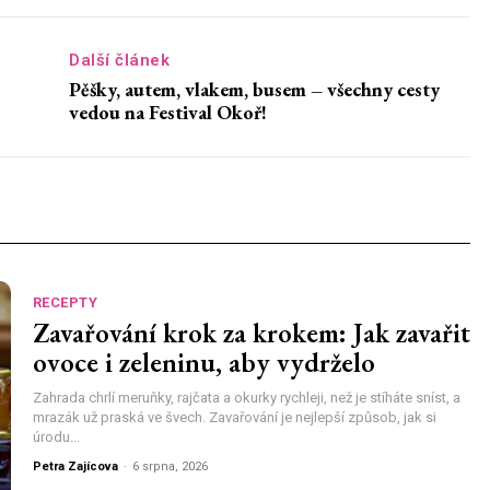
Další článek
Pěšky, autem, vlakem, busem – všechny cesty
vedou na Festival Okoř!
RECEPTY
Zavařování krok za krokem: Jak zavařit
ovoce i zeleninu, aby vydrželo
Zahrada chrlí meruňky, rajčata a okurky rychleji, než je stíháte sníst, a
mrazák už praská ve švech. Zavařování je nejlepší způsob, jak si
úrodu...
Petra Zajícova
-
6 srpna, 2026