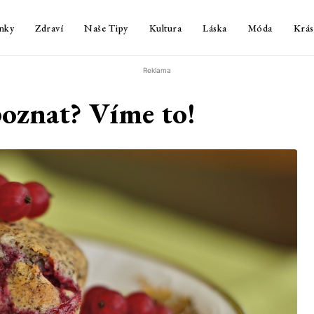
nky
Zdraví
Naše Tipy
Kultura
Láska
Móda
Krás
Reklama
poznat? Víme to!