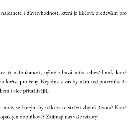
aleznete i důvěryhodnost, která je klíčová především pro
e či nafoukanost, nýbrž zdravá míra sebevědomí, které
u kořist pro ženy. Nejedna z vás by nám teď potvrdila, že
em i více přitažlivější…
muž, se kterým by stálo za to strávit zbytek života? Které
 naopak jen doplňkové? Zajímají nás vaše názory!