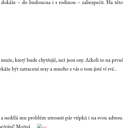
ž dokáže – do budoucna i s rodinou – zabezpečit. Na této
že, který bude chytřejší, než jsou ony. Ačkoli to na první
dokáže být zatraceně sexy a mnoho z vás o tom jistě ví své…
a nedělá mu problém utrousit pár vtípků
i na svou adresu.
 sežrání! Možná