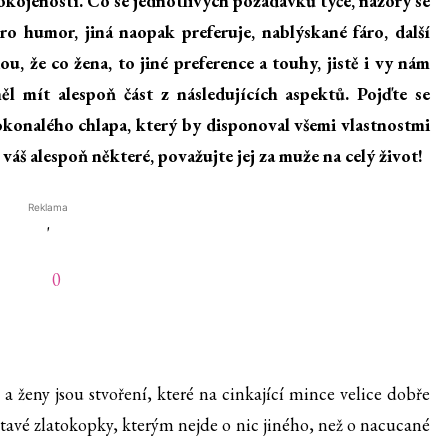
okojeností. Co se jednotlivých požadavků týče, názory se
pro humor, jiná naopak preferuje, nablýskané fáro, další
, že co žena, to jiné preference a touhy, jistě i vy nám
l mít alespoň část z následujících aspektů. Pojďte se
okonalého chlapa, který by disponoval všemi vlastnostmi
 váš alespoň některé, považujte jej za muže na celý život!
Reklama
'
a ženy jsou stvoření, které na cinkající mince velice dobře
ítavé zlatokopky, kterým nejde o nic jiného, než o nacucané