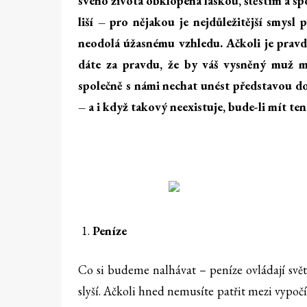
svého života obklopená láskou, štěstím a sp
liší – pro nějakou je nejdůležitější smysl 
neodolá úžasnému vzhledu. Ačkoli je pravdou
dáte za pravdu, že by váš vysněný muž mě
společně s námi nechat unést představou d
– a i když takový neexistuje, bude-li mít ten
Peníze
Co si budeme nalhávat – peníze ovládají svět 
slyší. Ačkoli hned nemusíte patřit mezi vypoč