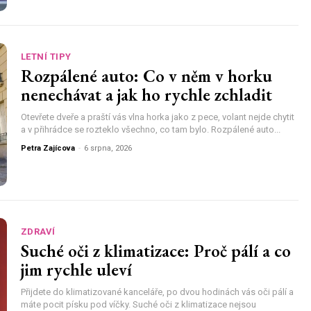
LETNÍ TIPY
Rozpálené auto: Co v něm v horku
nenechávat a jak ho rychle zchladit
Otevřete dveře a praští vás vlna horka jako z pece, volant nejde chytit
a v přihrádce se rozteklo všechno, co tam bylo. Rozpálené auto...
Petra Zajícova
-
6 srpna, 2026
ZDRAVÍ
Suché oči z klimatizace: Proč pálí a co
jim rychle uleví
Přijdete do klimatizované kanceláře, po dvou hodinách vás oči pálí a
máte pocit písku pod víčky. Suché oči z klimatizace nejsou