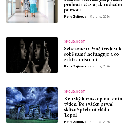
přehřátí včas a jak rodičům
pomoct
Petra Zajícova
-
5 srpna, 2026
SPOLEČNOST
Sebesoucit: Proč tvrdost k
sobě samé nefunguje a co
zabírá místo ní
Petra Zajícova
-
4 srpna, 2026
SPOLEČNOST
Keltský horoskop na tento
týden: Po svátku první
sklizně přebírá vládu
Topol
Petra Zajícova
-
4 srpna, 2026