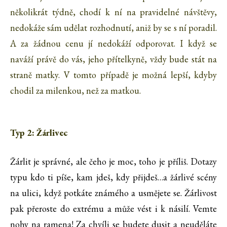
několikrát týdně, chodí k ní na pravidelné návštěvy,
nedokáže sám udělat rozhodnutí, aniž by se s ní poradil.
A za žádnou cenu jí nedokáží odporovat. I když se
naváží právě do vás, jeho přítelkyně, vždy bude stát na
straně matky. V tomto případě je možná lepší, kdyby
chodil za milenkou, než za matkou.
Typ 2: Žárlivec
Žárlit je správné, ale čeho je moc, toho je příliš. Dotazy
typu kdo ti píše, kam jdeš, kdy přijdeš…a žárlivé scény
na ulici, když potkáte známého a usmějete se. Žárlivost
pak přeroste do extrému a může vést i k násilí. Vemte
nohy na ramena! Za chvíli se budete dusit a neuděláte