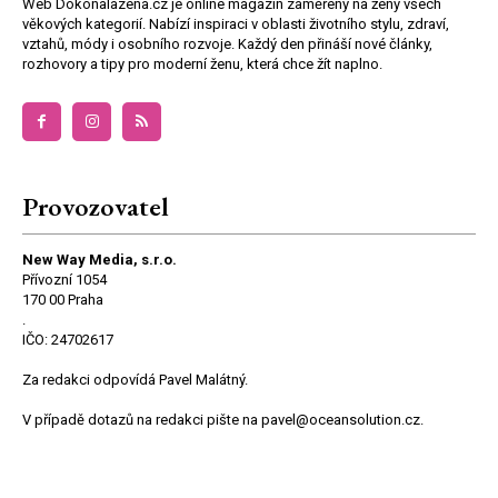
Web Dokonalazena.cz je online magazín zaměřený na ženy všech
věkových kategorií. Nabízí inspiraci v oblasti životního stylu, zdraví,
vztahů, módy i osobního rozvoje. Každý den přináší nové články,
rozhovory a tipy pro moderní ženu, která chce žít naplno.
Provozovatel
New Way Media, s.r.o.
Přívozní 1054
170 00 Praha
.
IČO: 24702617
Za redakci odpovídá Pavel Malátný.
V případě dotazů na redakci pište na pavel@oceansolution.cz.