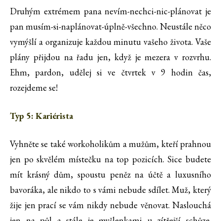
Druhým extrémem pana nevím-nechci-nic-plánovat je
pan musím-si-naplánovat-úplně-všechno. Neustále něco
vymýšlí a organizuje každou minutu vašeho života. Vaše
plány přijdou na řadu jen, když je mezera v rozvrhu.
Ehm, pardon, udělej si ve čtvrtek v 9 hodin čas,
rozejdeme se!
Typ 5: Kariérista
Vyhněte se také workoholikům a mužům, kteří prahnou
jen po skvělém místečku na top pozicích. Sice budete
mít krásný dům, spoustu peněz na účtě a luxusního
bavoráka, ale nikdo to s vámi nebude sdílet. Muž, který
žije jen prací se vám nikdy nebude věnovat. Naslouchá
jen na půl a stále je myšlenkami u zítřejší schůze.