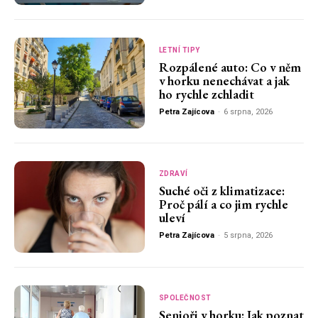
LETNÍ TIPY
Rozpálené auto: Co v něm
v horku nenechávat a jak
ho rychle zchladit
Petra Zajícova
-
6 srpna, 2026
ZDRAVÍ
Suché oči z klimatizace:
Proč pálí a co jim rychle
uleví
Petra Zajícova
-
5 srpna, 2026
SPOLEČNOST
Senioři v horku: Jak poznat