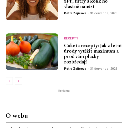
SPF, filtry a kolik ho
vlastně nanést
Petra Zajícova
-
31 července, 2026
RECEPTY
Cuketa recepty: Jak z letní
úrody vytěžit maximum a
proč vám placky
rozbředají
Petra Zajícova
-
31 července, 2026
Reklama
O webu