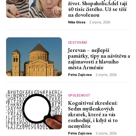
život. ShopaholicAdel tají
40 tisíc čistého. Už se těší
na dovolenou
Nika Glosa
-
2 srpna, 2026
CESTOVÁNÍ
Jerevan – nejlepší
památky, tipy na návštěvu a
zajímavosti z hlavního
města Arménie
Petra Zajícova
-
2 srpna, 2026
SPOLEČNOST
Kognitivní zkreslení:
Sedm myšlenkových
zkratek, které za vás
rozhodují, i když si to
nemyslíte
Petra Zajícova
-
2 srpna, 2026