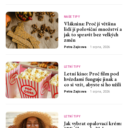
NAŠE TIPY
Vláknina: Proč jí většina
lidí jí poloviční množství a
jak to spravit bez velkých
změn
Petra Zajícova
-
1 srpna, 2026
LETNÍ TIPY
Letní kino: Proč film pod
hvězdami funguje jinak a
co si vzít, abyste si ho užili
Petra Zajícova
-
1 srpna, 2026
LETNÍ TIPY
Jak vybrat opalovací krém: