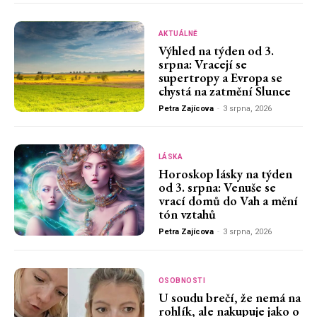
AKTUÁLNĚ
Výhled na týden od 3.
srpna: Vracejí se
supertropy a Evropa se
chystá na zatmění Slunce
Petra Zajícova
-
3 srpna, 2026
LÁSKA
Horoskop lásky na týden
od 3. srpna: Venuše se
vrací domů do Vah a mění
tón vztahů
Petra Zajícova
-
3 srpna, 2026
OSOBNOSTI
U soudu brečí, že nemá na
rohlík, ale nakupuje jako o