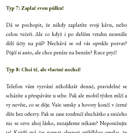
Typ 7: Zaplať svou půlku!
Dá se pochopit, že někdy zaplatíte svoji kávu, nebo
celou večeři. Ale co když i po delším vztahu neustále
dělí účty na půl? Nechává se od vás oprskle pozvat?
Půjčí si auto, ale chce peníze na benzín? Ruce pryč!
Typ 8: Chci tě, ale vlastně nechci!
Telefon vám vyzvání několikrát denně, pravidelně se
scházíte a přespáváte u sebe. Pak ale mobil týden mlčí a
vy nevíte, co se děje. Vaše smsky a hovory končí v černé
díře bez odezvy. Pak se zase rozdrnčí sluchátko a zničeho
nic se ozve ahoj lásko, nezajdeme někam? Neponižujte
se! Každý má čas napsat alespoň přiblblou smsku, že