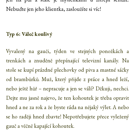
Nebuďte jen jeho klientka, zasloužíte si víc!
Typ 6: Váleč koulivý
Vyvalený na gauči, týden ve stejných ponožkách a
trenkách a znuděně přepínající televizní kanály. Na
stole se kupí prázdné plechovky od piva a mastné sáčky
od brambůrků. Muž, který přijde z práce a hned leží,
nebo ještě hůř – nepracuje a jen se válí? Děkuji, nechci.
Dejte mu jasně najevo, že ten kohoutek je třeba opravit
hned a ne za rok a že byste ráda na nějaký výlet. A nebo
se ho raději hned zbavte! Nepotřebujete přece vyležený
gauč a věčně kapající kohoutek.