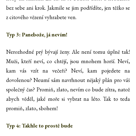
bez sebe ani krok. Jakmile se jim podřídíte, jen těžko se
z citového vězení vyhrabete ven.
Typ 3: Panebože, já nevím!
Nerozhodné prý bývají ženy. Ale není tomu úplně tak!
Muži, kteří neví, co chtějí, jsou mnohem horší. Neví,
kam vás vzít na večeři? Neví, kam pojedete na
dovolenou? Neumí sám navrhnout nějaký plán pro váš
společný čas? Promiň, zlato, nevím co bude zítra, natož
abych věděl, jaké moře si vybrat na léto. Tak to teda
promiň, zlato, sbohem!
Typ 4: Takhle to prostě bude