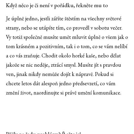
Když něco je či není v pořádku, řekněte mu to
Je úplně jedno, jestli záříte štěstím na všechny světové
strany, nebo se utápíte tím, co provedl v sobotu večer.
Vy totiž společně musíte umět mluvit úplně o všem jak o
tom krásném a pozitivním, tak i o tom, co se vám nelíbí
a co vás zraňuje. Chodit okolo horké kaše, nebo dělat
jakože se nic neděje, ztrácí smysl. Musíte jít s pravdou
ven, jinak nikdy nemůže dojít k nápravě. Pokud si
chcete letos dát alespoň jedno předsevzetí, co vám
změní život, naordinujte si právě umění komunikace.