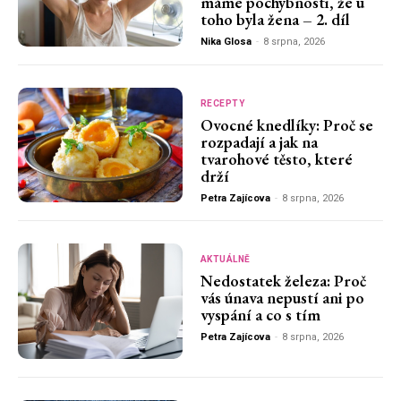
máme pochybnosti, že u
toho byla žena – 2. díl
Nika Glosa
-
8 srpna, 2026
RECEPTY
Ovocné knedlíky: Proč se
rozpadají a jak na
tvarohové těsto, které
drží
Petra Zajícova
-
8 srpna, 2026
AKTUÁLNĚ
Nedostatek železa: Proč
vás únava nepustí ani po
vyspání a co s tím
Petra Zajícova
-
8 srpna, 2026