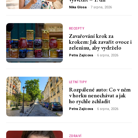
Nika Glosa
-
7 srpna, 2026
RECEPTY
Zavařování krok za
krokem: Jak zavařit ovoce i
zeleninu, aby vydrželo
Petra Zajícova
-
6 srpna, 2026
LETNÍ TIPY
Rozpálené auto: Co v něm
v horku nenechávat a jak
ho rychle zchladit
Petra Zajícova
-
6 srpna, 2026
ZDRAVÍ