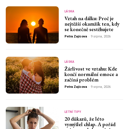
LÁSKA
Vztah na dálku: Proč je
nejtěžší okamžik ten, kdy
se konečně sestěhujete
Petra Zajícova
-
9 srpna, 2026
LÁSKA
Žárlivost ve vztahu: Kde
končí normální emoce a
začíná problém
Petra Zajícova
-
9 srpna, 2026
LETNÍ TIPY
20 důkazů, že léto
vymýšlel chlap. A pořád