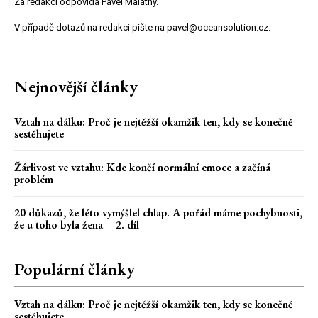
Za redakci odpovídá Pavel Malátný.
V případě dotazů na redakci pište na pavel@oceansolution.cz.
Nejnovější články
Vztah na dálku: Proč je nejtěžší okamžik ten, kdy se konečně
sestěhujete
Žárlivost ve vztahu: Kde končí normální emoce a začíná
problém
20 důkazů, že léto vymýšlel chlap. A pořád máme pochybnosti,
že u toho byla žena – 2. díl
Populární články
Vztah na dálku: Proč je nejtěžší okamžik ten, kdy se konečně
sestěhujete