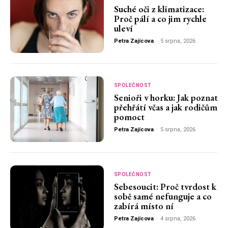
Suché oči z klimatizace:
Proč pálí a co jim rychle
uleví
Petra Zajícova
-
5 srpna, 2026
SPOLEČNOST
Senioři v horku: Jak poznat
přehřátí včas a jak rodičům
pomoct
Petra Zajícova
-
5 srpna, 2026
SPOLEČNOST
Sebesoucit: Proč tvrdost k
sobě samé nefunguje a co
zabírá místo ní
Petra Zajícova
-
4 srpna, 2026