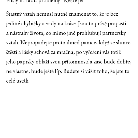
Přišly na řadu problémy? Řešte je!
Šťastný vztah nemusí nutně znamenat to, že je bez
jediné chybičky a vady na kráse. Jsou to právě propasti
a nástrahy života, co mimo jiné prohlubují partnerský
vztah. Nepropadejte proto ihned panice, když se slunce
štěstí a lásky schová za mračna, po vyřešení vás totiž
jeho paprsky oblaží svou přítomností a zase bude dobře,
ne vlastně, bude ještě líp. Budete si vážit toho, že jste to
celé ustáli.