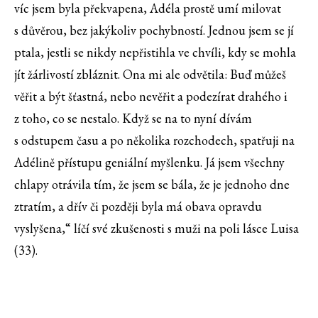
víc jsem byla překvapena, Adéla prostě umí milovat
s důvěrou, bez jakýkoliv pochybností. Jednou jsem se jí
ptala, jestli se nikdy nepřistihla ve chvíli, kdy se mohla
jít žárlivostí zbláznit. Ona mi ale odvětila: Buď můžeš
věřit a být šťastná, nebo nevěřit a podezírat drahého i
z toho, co se nestalo. Když se na to nyní dívám
s odstupem času a po několika rozchodech, spatřuji na
Adélině přístupu geniální myšlenku. Já jsem všechny
chlapy otrávila tím, že jsem se bála, že je jednoho dne
ztratím, a dřív či později byla má obava opravdu
vyslyšena,“ líčí své zkušenosti s muži na poli lásce Luisa
(33).