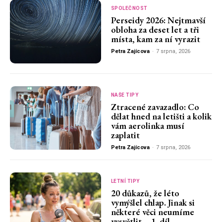
SPOLEČNOST
Perseidy 2026: Nejtmavší
obloha za deset let a tři
místa, kam za ní vyrazit
Petra Zajícova
-
7 srpna, 2026
NAŠE TIPY
Ztracené zavazadlo: Co
dělat hned na letišti a kolik
vám aerolinka musí
zaplatit
Petra Zajícova
-
7 srpna, 2026
LETNÍ TIPY
20 důkazů, že léto
vymýšlel chlap. Jinak si
některé věci neumíme
vysvětlit – 1. díl