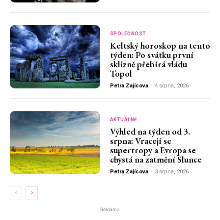
SPOLEČNOST
Keltský horoskop na tento
týden: Po svátku první
sklizně přebírá vládu
Topol
Petra Zajícova
-
4 srpna, 2026
AKTUÁLNĚ
Výhled na týden od 3.
srpna: Vracejí se
supertropy a Evropa se
chystá na zatmění Slunce
Petra Zajícova
-
3 srpna, 2026
Reklama