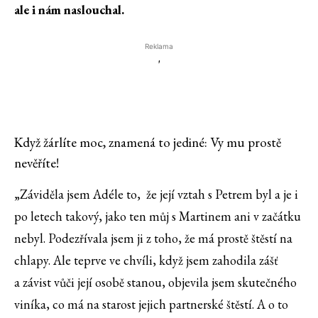
ale i nám naslouchal.
Reklama
'
Když žárlíte moc, znamená to jediné: Vy mu prostě
nevěříte!
„Záviděla jsem Adéle to, že její vztah s Petrem byl a je i
po letech takový, jako ten můj s Martinem ani v začátku
nebyl. Podezřívala jsem ji z toho, že má prostě štěstí na
chlapy. Ale teprve ve chvíli, když jsem zahodila zášť
a závist vůči její osobě stanou, objevila jsem skutečného
viníka, co má na starost jejich partnerské štěstí. A o to