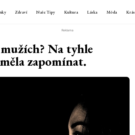
nky
Zdraví
Naše Tipy
Kultura
Láska
Móda
Krás
Reklama
o mužích? Na tyhle
eměla zapomínat.