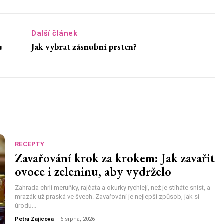
Další článek
u
Jak vybrat zásnubní prsten?
RECEPTY
Zavařování krok za krokem: Jak zavařit
ovoce i zeleninu, aby vydrželo
Zahrada chrlí meruňky, rajčata a okurky rychleji, než je stíháte sníst, a
mrazák už praská ve švech. Zavařování je nejlepší způsob, jak si
úrodu...
Petra Zajícova
-
6 srpna, 2026