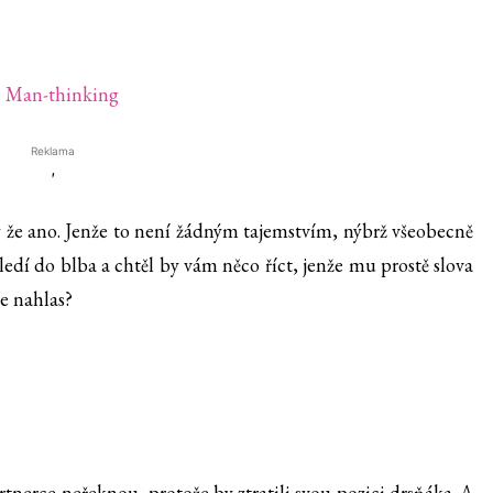
Reklama
'
aky že ano. Jenže to není žádným tajemstvím, nýbrž všeobecně
dí do blba a chtěl by vám něco říct, jenže mu prostě slova
e nahlas?
artnerce neřeknou, protože by ztratili svou pozici drsňáka. A