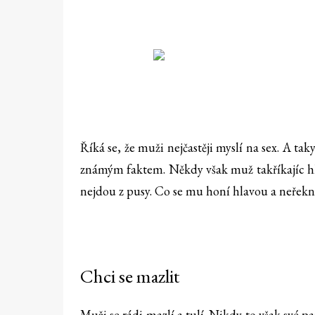
Říká se, že muži nejčastěji myslí na sex. A t
známým faktem. Někdy však muž takříkajíc hle
nejdou z pusy. Co se mu honí hlavou a neřekn
Chci se mazlit
Muži se rádi mazlí a tulí. Nikdy to však své p