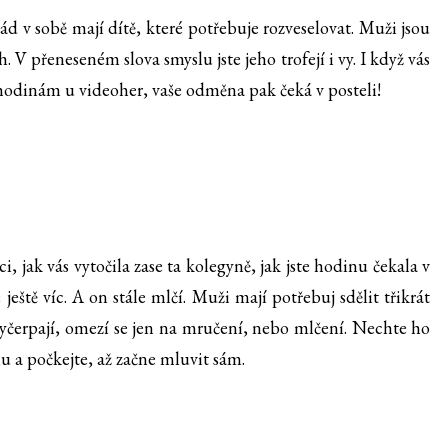
ád v sobě mají dítě, které potřebuje rozveselovat. Muži jsou
h. V přeneseném slova smyslu jste jeho trofejí i vy. I když vás
r hodinám u videoher, vaše odměna pak čeká v posteli!
i, jak vás vytočila zase ta kolegyně, jak jste hodinu čekala v
eště víc. A on stále mlčí. Muži mají potřebuj sdělit třikrát
vyčerpají, omezí se jen na mručení, nebo mlčení. Nechte ho
u a počkejte, až začne mluvit sám.