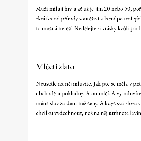
Muži milují hry a ať už je jim 20 nebo 50, poř
zkrátka od přírody soutěživí a lační po trofejíc
to možná netěší. Nedělejte si vrásky kvůli pá
Mlčeti zlato
Neustále na něj mluvíte. Jak jste se měla v prác
obchodě u pokladny. A on mlčí. A vy mluvíte j
méně slov za den, než ženy. A když svá slova 
chvilku vydechnout, než na něj utrhnete lavin