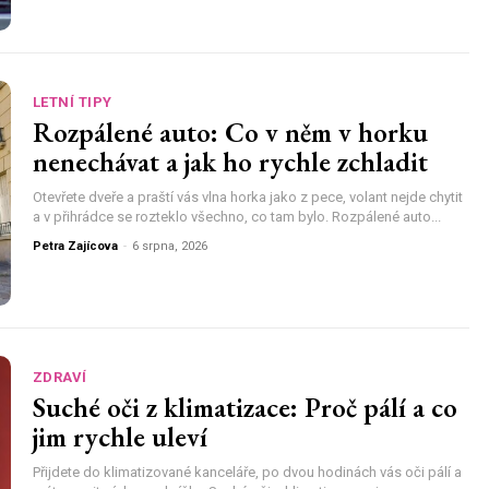
LETNÍ TIPY
Rozpálené auto: Co v něm v horku
nenechávat a jak ho rychle zchladit
Otevřete dveře a praští vás vlna horka jako z pece, volant nejde chytit
a v přihrádce se rozteklo všechno, co tam bylo. Rozpálené auto...
Petra Zajícova
-
6 srpna, 2026
ZDRAVÍ
Suché oči z klimatizace: Proč pálí a co
jim rychle uleví
Přijdete do klimatizované kanceláře, po dvou hodinách vás oči pálí a