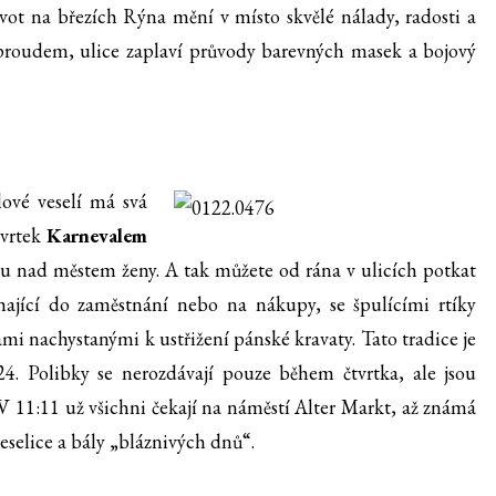
vot na březích Rýna mění v místo skvělé nálady, radosti a
 proudem, ulice zaplaví průvody barevných masek a bojový
ové veselí má svá
tvrtek
Karnevalem
u nad městem ženy. A tak můžete od rána v ulicích potkat
chající do zaměstnání nebo na nákupy, se špulícími rtíky
mi nachystanými k ustřižení pánské kravaty. Tato tradice je
. Polibky se nerozdávají pouze během čtvrtka, ale jsou
 11:11 už všichni čekají na náměstí Alter Markt, až známá
veselice a bály „bláznivých dnů“.