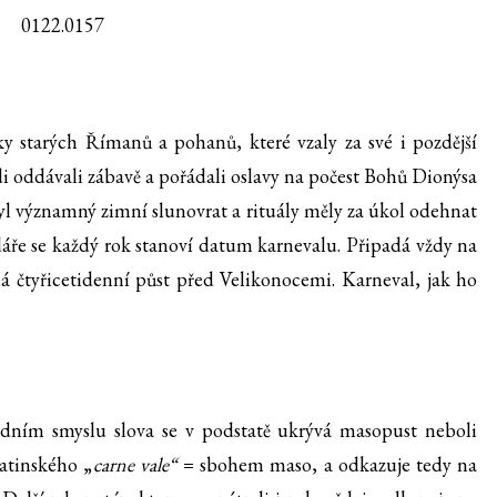
ky starých Římanů a pohanů, které vzaly za své i pozdější
ádi oddávali zábavě a pořádali oslavy na počest Bohů Dionýsa
l významný zimní slunovrat a rituály měly za úkol odehnat
áře se každý rok stanoví datum karnevalu. Připadá vždy na
á čtyřicetidenní půst před Velikonocemi. Karneval, jak ho
odním smyslu slova se v podstatě ukrývá masopust neboli
latinského „
carne vale“
= sbohem maso, a odkazuje tedy na