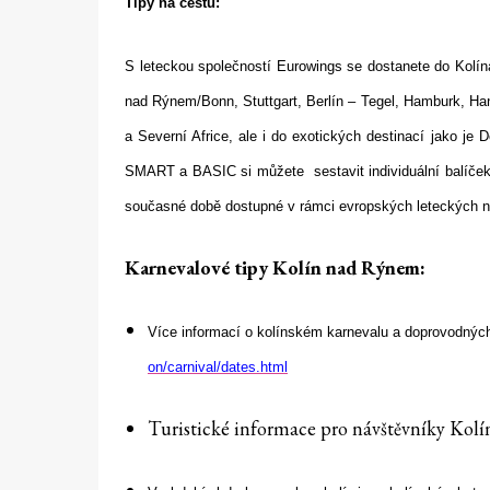
Tipy na cestu:
S leteckou společností Eurowings se dostanete do Kolína
nad Rýnem/Bonn, Stuttgart, Berlín – Tegel, Hamburk, Han
a Severní Africe, ale i do exotických destinací jako je
SMART a BASIC si můžete sestavit individuální balíček o
současné době dostupné v rámci evropských leteckých 
Karnevalové tipy Kolín nad Rýnem:
Více informací o kolínském karnevalu a doprovodnýc
on/carnival/dates.html
Turistické informace pro návštěvníky Ko