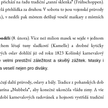
 přichází na řadu tradiční „ranní sklenka“ (Frühschoppen).
á přehlídka za druhou. V sobotu to jsou vojenské průvody
, v neděli pak městem defilují veselé maškary z místních
ndělí
(8. února). Více než milion masek se sejde v jednom
em létají tuny sladkostí (Kamelle) a drobné kytičky
ých oslav dohlíží již od roku 1823 Kolínský karnevalový
 velmi prestižní záležitost a skvělý zážitek. Masky i
a veselí nejen pro diváky.
čují další průvody, oslavy a bály. Tradice z pohanských dob
gurína „Nubbela“, aby konečně ukončila vládu zimy. A vše
dobí karnevalových radovánek a hojnosti vystřídá tradiční