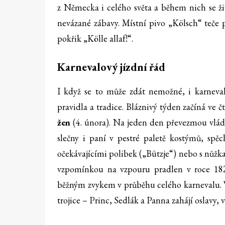
z Německa i celého světa a během nich se ži
nevázané zábavy. Místní pivo „Kölsch“ teče
pokřik „Kölle allaf!“.
Karnevalový jízdní řád
I když se to může zdát nemožné, i karneval
pravidla a tradice. Bláznivý týden začíná ve č
žen
(4. února). Na jeden den převezmou vlád
slečny i paní v pestré paletě kostýmů, spě
očekávajícími polibek („Bützje“) nebo s nůžka
vzpomínkou na vzpouru pradlen v roce 1824
běžným zvykem v průběhu celého karnevalu. V
trojice – Princ, Sedlák a Panna zahájí oslavy, 