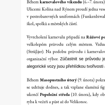
Během
karnevalového víkendu
(6.–7. února)
Ulicemi Kolína nad Rýnem proudí jedna vesel
v pestrobarevných uniformách (Funkenbiwak)
škol, spolků a městských částí.
Vyvrcholení karnevalu připadá na
Růžové po
velkolepém průvodu celým městem. Vzduch
(Strüβjer). Na podobu průvodu i karnevalov
organizační výbor.
Zúčastnit se průvodu je
alegorické vozy jsou přehlídkou tvořivosti 
Během
Masopustního úterý
(9. února) pokra
se udržuje dodnes, a tak vzplane slaměná fi
ukončí
Popeleční středa
(10. února), kdy ob
ryba k večeři a půst až do Velikonoc.