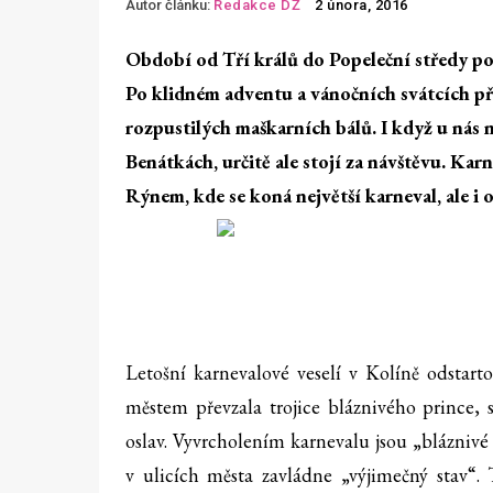
Autor článku:
Redakce DŽ
2 února, 2016
Období od Tří králů do Popeleční středy po
Po klidném adventu a vánočních svátcích při
rozpustilých maškarních bálů. I když u nás 
Benátkách, určitě ale stojí za návštěvu. Ka
Rýnem, kde se koná největší karneval, ale i 
Letošní karnevalové veselí v Kolíně odstart
městem převzala trojice bláznivého prince,
oslav. Vyvrcholením karnevalu jsou „blázniv
v ulicích města zavládne „výjimečný stav“. 