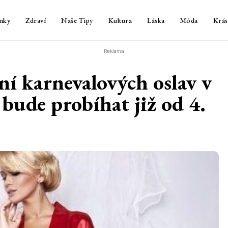
nky
Zdraví
Naše Tipy
Kultura
Láska
Móda
Krás
Reklama
ní karnevalových oslav v
ude probíhat již od 4.