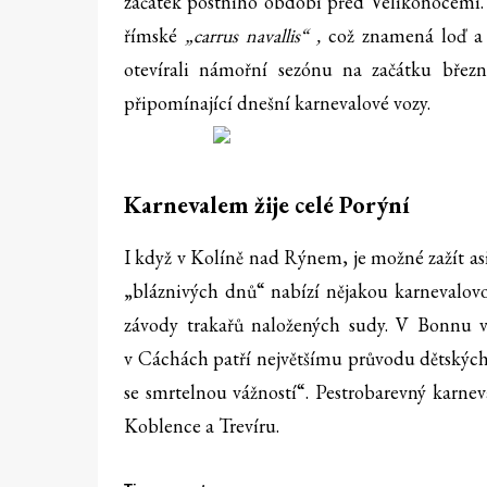
začátek postního období před Velikonocemi. D
římské
„carrus navallis“ ,
což znamená loď a 
otevírali námořní sezónu na začátku březn
připomínající dnešní karnevalové vozy.
Karnevalem žije celé Porýní
I když v Kolíně nad Rýnem, je možné zažít a
„bláznivých dnů“ nabízí nějakou karnevalovo
závody trakařů naložených sudy. V Bonnu v
v Cáchách patří největšímu průvodu dětských
se smrtelnou vážností“. Pestrobarevný karne
Koblence a Trevíru.