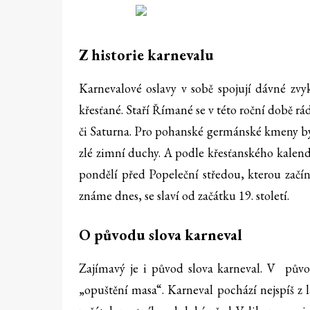
Z historie karnevalu
Karnevalové oslavy v sobě spojují dávné zvy
křesťané. Staří Římané se v této roční době r
či Saturna. Pro pohanské germánské kmeny by
zlé zimní duchy. A podle křesťanského kalend
pondělí před Popeleční středou, kterou začín
známe dnes, se slaví od začátku 19. století.
O původu slova karneval
Zajímavý je i původ slova karneval. V pův
„opuštění masa“. Karneval pochází nejspíš z 