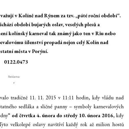
važují v Kolíně nad Rýnem za tzv. „páté roční období“.
chází období bujarých oslav, veselých plesů a
není kolínský karneval tak známý jako ten v Riu nebo
rnevalovému šílenství propadá nejen celý Kolín nad
ostatní města v Porýní.
Reklama
'
ovalo tradičně 11. 11. 2015 v 11:11 hodin, kdy vládu nad
 statného sedláka a sličné panny – symboly karnevalových
é dny“
od čtvrtka 4. února do středy 10. února 2016
, kdy
Tyto velkolepé oslavy navštíví každý rok až milion hostů