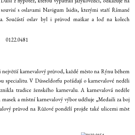
alší z hypotéz, kterou vypátrali jazykovědci, odkazuje na
souvisí s oslavami Navigum Isidis, kterými staří Římané
a. Součástí oslav byl i průvod maškar a loď na kolech
si největší karnevalový průvod, každé město na Rýnu během
u specialitu. V Düsseldorfu pořádají o karnevalové neděli
znikla tradice ženského karnevalu. A karnevalová neděle
 masek a místní karnevalový výbor uděluje „Medaili za boj
valový průvod na Růžové pondělí projde také ulicemi měst