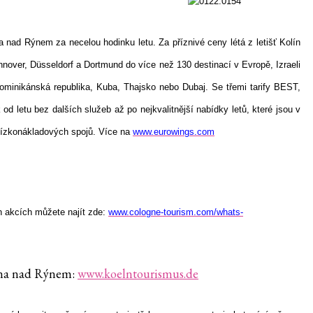
 nad Rýnem za necelou hodinku letu. Za příznivé ceny létá z letišť Kolín
nover, Düsseldorf a Dortmund do více než 130 destinací v Evropě, Izraeli
 Dominikánská republika, Kuba, Thajsko nebo Dubaj. Se třemi tarify BEST,
d letu bez dalších služeb až po nejkvalitnější nabídky letů, které jsou v
nízkonákladových spojů. Více na
www.eurowings.com
h akcích můžete najít zde:
www.cologne-tourism.com/whats-
lína nad Rýnem:
www.koelntourismus.de