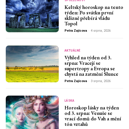
SPOLEČNOST
Keltský horoskop na tento
týden: Po svátku první
sklizně přebírá vládu
Topol
Petra Zajícova
-
4 srpna, 2026
AKTUÁLNĚ
Výhled na týden od 3.
srpna: Vracejí se
supertropy a Evropa se
chystá na zatmění Slunce
Petra Zajícova
-
3 srpna, 2026
LÁSKA
Horoskop lásky na týden
od 3. srpna: Venuše se
vrací domů do Vah a mění
tón vztahů