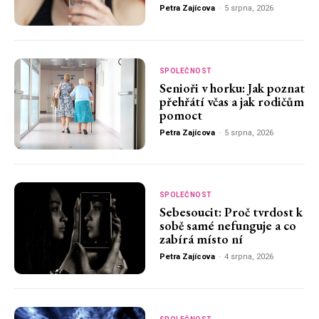
Petra Zajícova
-
5 srpna, 2026
SPOLEČNOST
Senioři v horku: Jak poznat
přehřátí včas a jak rodičům
pomoct
Petra Zajícova
-
5 srpna, 2026
SPOLEČNOST
Sebesoucit: Proč tvrdost k
sobě samé nefunguje a co
zabírá místo ní
Petra Zajícova
-
4 srpna, 2026