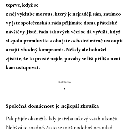
teprve, když se
z něj vyklube morous, který je nejraději sám, zatímco
vy jste společenská a ráda přijímáte doma přátelské
návštěvy. Jistě, řada takových věcí se dá vyřešit, když
si spolu promluvíte a oba jste ochotní mírně ustoupit
a najít vhodný kompromis. Někdy ale bohužel
zjistíte, že to prostě nejde, povahy se liší příliš a není
kam ustupovat.
Reklama
'
Společná domácnost je nejlepší zkouška
Pak přijde okamžik, kdy je třeba takový vztah ukončit.
Nebývá to snadné, často se totiž podobný nesoulad