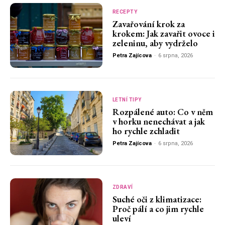
RECEPTY
Zavařování krok za
krokem: Jak zavařit ovoce i
zeleninu, aby vydrželo
Petra Zajícova
-
6 srpna, 2026
LETNÍ TIPY
Rozpálené auto: Co v něm
v horku nenechávat a jak
ho rychle zchladit
Petra Zajícova
-
6 srpna, 2026
ZDRAVÍ
Suché oči z klimatizace:
Proč pálí a co jim rychle
uleví