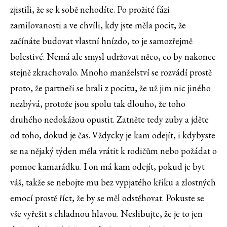
zjistili, že se k sobě nehodíte. Po prožité fázi
zamilovanosti a ve chvíli, kdy jste měla pocit, že
začínáte budovat vlastní hnízdo, to je samozřejmě
bolestivé. Nemá ale smysl udržovat něco, co by nakonec
stejně zkrachovalo. Mnoho manželství se rozvádí prostě
proto, že partneři se brali z pocitu, že už jim nic jiného
nezbývá, protože jsou spolu tak dlouho, že toho
druhého nedokážou opustit. Zatněte tedy zuby a jděte
od toho, dokud je čas. Vždycky je kam odejít, i kdybyste
se na nějaký týden měla vrátit k rodičům nebo požádat o
pomoc kamarádku. I on má kam odejít, pokud je byt
váš, takže se nebojte mu bez vypjatého křiku a zlostných
emocí prostě říct, že by se měl odstěhovat. Pokuste se
vše vyřešit s chladnou hlavou. Neslibujte, že je to jen