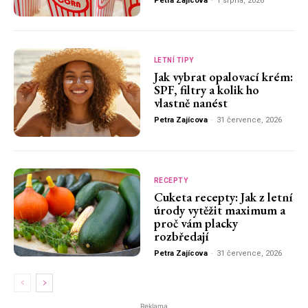
Petra Zajícova
-
1 srpna, 2026
LETNÍ TIPY
Jak vybrat opalovací krém:
SPF, filtry a kolik ho
vlastně nanést
Petra Zajícova
-
31 července, 2026
RECEPTY
Cuketa recepty: Jak z letní
úrody vytěžit maximum a
proč vám placky
rozbředají
Petra Zajícova
-
31 července, 2026
Reklama