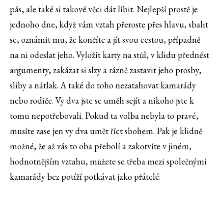
pás, ale také si takové věci dát líbit. Nejlepší prostě je
jednoho dne, když vám vztah přeroste přes hlavu, sbalit
se, oznámit mu, že končíte a jít svou cestou, případně
na ni odeslat jeho. Vyložit karty na stůl, v klidu přednést
argumenty, zakázat si slzy a rázně zastavit jeho prosby,
sliby a nátlak. A také do toho nezatahovat kamarády
nebo rodiče. Vy dva jste se uměli sejít a nikoho jste k
tomu nepotřebovali. Pokud ta volba nebyla to pravé,
musíte zase jen vy dva umět říct sbohem. Pak je klidně
možné, že až vás to oba přebolí a zakotvíte v jiném,
hodnotnějším vztahu, můžete se třeba mezi společnými
kamarády bez potíží potkávat jako přátelé.