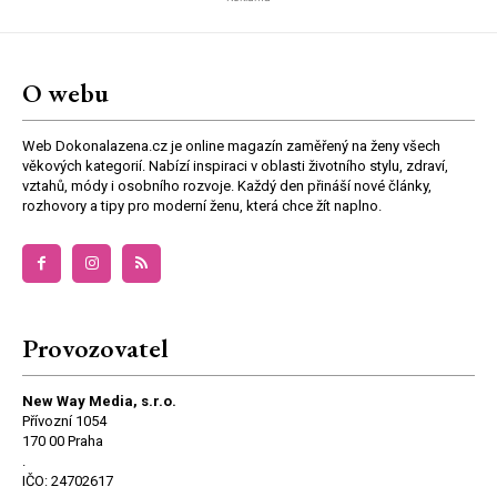
O webu
Web Dokonalazena.cz je online magazín zaměřený na ženy všech
věkových kategorií. Nabízí inspiraci v oblasti životního stylu, zdraví,
vztahů, módy i osobního rozvoje. Každý den přináší nové články,
rozhovory a tipy pro moderní ženu, která chce žít naplno.
Provozovatel
New Way Media, s.r.o.
Přívozní 1054
170 00 Praha
.
IČO: 24702617