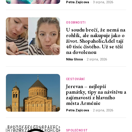
Petra Zajícova
-
3 srpna, 2026
OSOBNOSTI
U soudu brečí, že nemá na
rohlík, ale nakupuje jako o
život. ShopaholicAdel tají
40 tisíc čistého. Už se těší
na dovolenou
Nika Glosa
-
2 srpna, 2026
CESTOVÁNÍ
Jerevan – nejlepší
památky, tipy na návštěvu a
zajímavosti z hlavního
města Arménie
Petra Zajícova
-
2 srpna, 2026
SPOLEČNOST