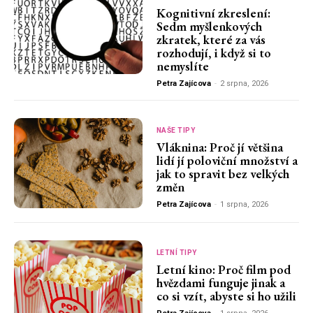
Kognitivní zkreslení:
Sedm myšlenkových
zkratek, které za vás
rozhodují, i když si to
nemyslíte
Petra Zajícova
-
2 srpna, 2026
NAŠE TIPY
Vláknina: Proč jí většina
lidí jí poloviční množství a
jak to spravit bez velkých
změn
Petra Zajícova
-
1 srpna, 2026
LETNÍ TIPY
Letní kino: Proč film pod
hvězdami funguje jinak a
co si vzít, abyste si ho užili