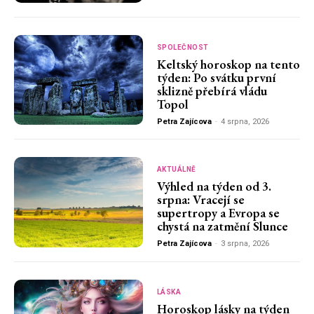
SPOLEČNOST
Keltský horoskop na tento
týden: Po svátku první
sklizně přebírá vládu
Topol
Petra Zajícova
-
4 srpna, 2026
AKTUÁLNĚ
Výhled na týden od 3.
srpna: Vracejí se
supertropy a Evropa se
chystá na zatmění Slunce
Petra Zajícova
-
3 srpna, 2026
LÁSKA
Horoskop lásky na týden