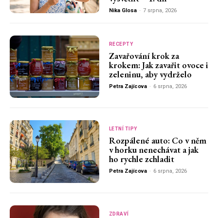
Nika Glosa
-
7 srpna, 2026
RECEPTY
Zavařování krok za
krokem: Jak zavařit ovoce i
zeleninu, aby vydrželo
Petra Zajícova
-
6 srpna, 2026
LETNÍ TIPY
Rozpálené auto: Co v něm
v horku nenechávat a jak
ho rychle zchladit
Petra Zajícova
-
6 srpna, 2026
ZDRAVÍ