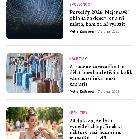
SPOLEČNOST
Perseidy 2026: Nejtmavší
obloha za deset let a tři
místa, kam za ní vyrazit
Petra Zajícova
-
7 srpna, 2026
NAŠE TIPY
Ztracené zavazadlo: Co
dělat hned na letišti a kolik
vám aerolinka musí
zaplatit
Petra Zajícova
-
7 srpna, 2026
LETNÍ TIPY
20 důkazů, že léto
vymýšlel chlap. Jinak si
některé věci neumíme
vysvětlit – 1. díl