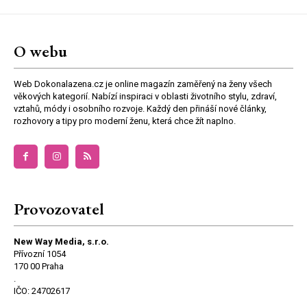
O webu
Web Dokonalazena.cz je online magazín zaměřený na ženy všech
věkových kategorií. Nabízí inspiraci v oblasti životního stylu, zdraví,
vztahů, módy i osobního rozvoje. Každý den přináší nové články,
rozhovory a tipy pro moderní ženu, která chce žít naplno.
Provozovatel
New Way Media, s.r.o.
Přívozní 1054
170 00 Praha
.
IČO: 24702617