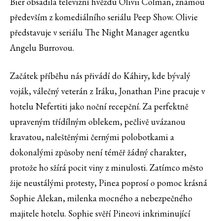
Bier obsadila televizní hvězdu Olivii Colman, známou
především z komediálního seriálu Peep Show. Olivie
představuje v seriálu The Night Manager agentku
Angelu Burrovou.
Začátek příběhu nás přivádí do Káhiry, kde bývalý
voják, válečný veterán z Iráku, Jonathan Pine pracuje v
hotelu Nefertiti jako noční recepční. Za perfektně
upraveným třídílným oblekem, pečlivě uvázanou
kravatou, naleštěnými černými polobotkami a
dokonalými způsoby není téměř žádný charakter,
protože ho sžírá pocit viny z minulosti. Zatímco město
žije neustálými protesty, Pinea poprosí o pomoc krásná
Sophie Alekan, milenka mocného a nebezpečného
majitele hotelu. Sophie svěří Pineovi inkriminující