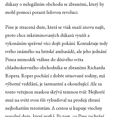
důkazy o nelegálním obchodu se zbraněmi, který by
mohl pomoci porazit lidovou revoluci.
Pine je ztracená duše, která se však snaží znovu najít,
proto chce inkriminovaných důkazů využít a
vykonáním správné věci dojít pokání. Kontaktuje tedy
svého známého na britské ambasádě, ale jeho jednání
Pinea mimoděk vtáhne do děsivého světa
chladnokrevného obchodníka se zbraněmi Richarda
Ropera. Roper pochází z dobře situované rodiny, má
výborné vzdělání, je šarmantní a okouzlující. Ale za
touto veřejnou maskou skrývá temnou tvář. Nejhorší
muž na světě svou říši vybudoval na prodeji zbraní
nejbohatším teroristům. A cestou si kupuje všechny
povolné duše, které potká. Po tom, co Pine zachrání