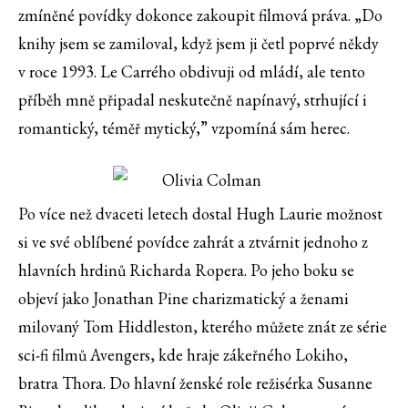
zmíněné povídky dokonce zakoupit filmová práva. „Do
knihy jsem se zamiloval, když jsem ji četl poprvé někdy
v roce 1993. Le Carrého obdivuji od mládí, ale tento
příběh mně připadal neskutečně napínavý, strhující i
romantický, téměř mytický,” vzpomíná sám herec.
Po více než dvaceti letech dostal Hugh Laurie možnost
si ve své oblíbené povídce zahrát a ztvárnit jednoho z
hlavních hrdinů Richarda Ropera. Po jeho boku se
objeví jako Jonathan Pine charizmatický a ženami
milovaný Tom Hiddleston, kterého můžete znát ze série
sci-fi filmů Avengers, kde hraje zákeřného Lokiho,
bratra Thora. Do hlavní ženské role režisérka Susanne