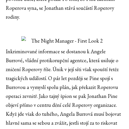
Roperova syna, se Jonathan stává součástí Roperovy
rodiny.
Inkriminované informace se dostanou k Angele
Burrové, vládní protikorupční agentce, která usiluje o
zničení Roperovy říše. Únik v její síti však spouští řetěz
tragických událostí. O pár let později se Pine spojí s
Burrovou a vymyslí spolu plán, jak překazit Roperovu
operaci zevnitř. Jako tajný špion se pak Jonathan Pine
objeví přímo v centru dění celé Roperovy organizace.
Když jde však do tuhého, Angela Burrová musí bojovat
hlavně sama se sebou a zvážit, jestli stojí za to riskovat