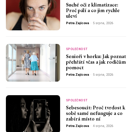
Suché oči z klimatizace:
Proč pálí a co jim rychle
uleví
Petra Zajícova
-
5 srpna, 2026
SPOLEČNOST
Senioři v horku: Jak poznat
přehřátí včas a jak rodičům
pomoct
Petra Zajícova
-
5 srpna, 2026
SPOLEČNOST
Sebesoucit: Proč tvrdost k
sobě samé nefunguje a co
zabírá místo ní
Petra Zajícova
-
4 srpna, 2026