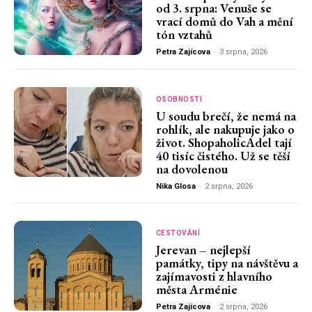
od 3. srpna: Venuše se
vrací domů do Vah a mění
tón vztahů
Petra Zajícova
-
3 srpna, 2026
OSOBNOSTI
U soudu brečí, že nemá na
rohlík, ale nakupuje jako o
život. ShopaholicAdel tají
40 tisíc čistého. Už se těší
na dovolenou
Nika Glosa
-
2 srpna, 2026
CESTOVÁNÍ
Jerevan – nejlepší
památky, tipy na návštěvu a
zajímavosti z hlavního
města Arménie
Petra Zajícova
-
2 srpna, 2026