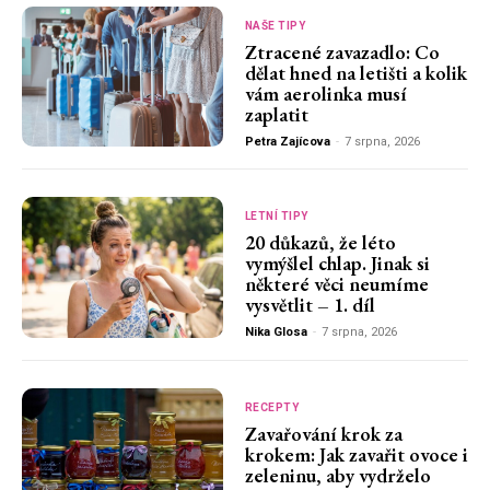
NAŠE TIPY
Ztracené zavazadlo: Co
dělat hned na letišti a kolik
vám aerolinka musí
zaplatit
Petra Zajícova
-
7 srpna, 2026
LETNÍ TIPY
20 důkazů, že léto
vymýšlel chlap. Jinak si
některé věci neumíme
vysvětlit – 1. díl
Nika Glosa
-
7 srpna, 2026
RECEPTY
Zavařování krok za
krokem: Jak zavařit ovoce i
zeleninu, aby vydrželo