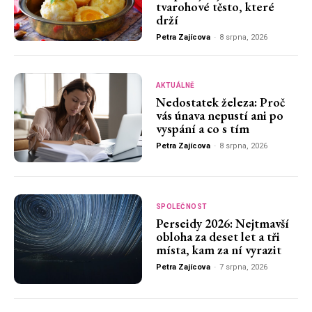
tvarohové těsto, které
drží
Petra Zajícova
-
8 srpna, 2026
AKTUÁLNĚ
Nedostatek železa: Proč
vás únava nepustí ani po
vyspání a co s tím
Petra Zajícova
-
8 srpna, 2026
SPOLEČNOST
Perseidy 2026: Nejtmavší
obloha za deset let a tři
místa, kam za ní vyrazit
Petra Zajícova
-
7 srpna, 2026