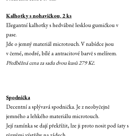
Kalhotky s nohavičkou, 2 ks
Elegantní kalhotky s hedvábně lesklou gumičkou v
pase.
Jde o jemný materiál microtouch. V nabídce jsou
v černé, modré, bílé a antracitové barvě s melírem.
Předběžná cena za sadu dvou kusů 279 Kč.
Spodnička
Decentní a splývavá spodnička. Je z neobyčejně
jemného a lehkého materiálu microtouch.
Její ramínka se dají překřížit, lze ji proto nosit pod šaty s
různými výstřihy na zádech.