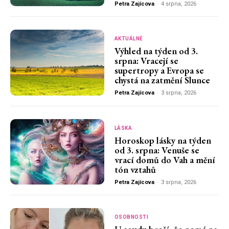
Petra Zajícova
-
4 srpna, 2026
AKTUÁLNĚ
Výhled na týden od 3.
srpna: Vracejí se
supertropy a Evropa se
chystá na zatmění Slunce
Petra Zajícova
-
3 srpna, 2026
LÁSKA
Horoskop lásky na týden
od 3. srpna: Venuše se
vrací domů do Vah a mění
tón vztahů
Petra Zajícova
-
3 srpna, 2026
OSOBNOSTI