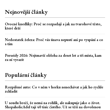
Nejnovější články
Ovocné knedlíky: Proč se rozpadají a jak na tvarohové těsto,
které drží
Nedostatek železa: Proč vás únava nepustí ani po vyspání a co
s tím
Perseidy 2026: Nejtmavší obloha za deset let a tři místa, kam
za ní vyrazit
Populární články
Rozpálené auto: Co v něm v horku nenechávat a jak ho rychle
zchladit
U soudu brečí, že nemá na rohlík, ale nakupuje jako o život.
ShopaholicAdel tají 40 tisíc čistého. Už se těší na dovolenou