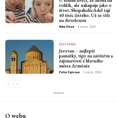
U soudu brečí, že nemá na
rohlík, ale nakupuje jako o
život. ShopaholicAdel tají
40 tisíc čistého. Už se těší
na dovolenou
Nika Glosa
-
2 srpna, 2026
CESTOVÁNÍ
Jerevan – nejlepší
památky, tipy na návštěvu a
zajímavosti z hlavního
města Arménie
Petra Zajícova
-
2 srpna, 2026
Reklama
O webu