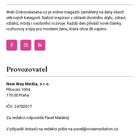
Web Dokonalazena.cz je online magazín zaměřený na ženy všech
věkových kategorií. Nabízí inspiraci v oblasti životního stylu, zdraví,
vztahů, módy i osobního rozvoje. Každý den přináší nové články,
rozhovory a tipy pro moderní ženu, která chce žít naplno.
Provozovatel
New Way Media, s.r.o.
Přívozní 1054
170 00 Praha
.
IČO: 24702617
Za redakci odpovídá Pavel Malátný.
V případě dotazů na redakci pište na pavel@oceansolution.cz.