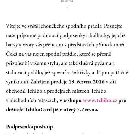
Reklama
'
Vítejte ve světě lehoučkého spodního prádla. Poznejte
naše příjemně padnoucí podprsenky a kalhotky, jejichž
barvy a vzory vás přenesou v představách přímo k moři.
Čeká na vás nejen spodní prádlo, které se přesně
přizpůsobí vašemu stylu, ale také slušivá pyžama a
stahovací prádlo, jež zpevní vaše křivky a dá jim patřičně
vyniknout. Zahájení prodeje
13.
června 2016
v síti
obchodů Tchibo a prodejních místech Tchibo
v obchodních řetězcích,
v
e-shopu
www.tchibo.cz
pro
držitele TchiboCard již v úterý 7.
června.
Podprsenka push-up