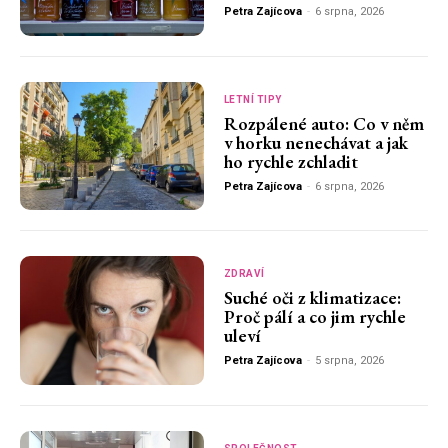
Petra Zajícova
-
6 srpna, 2026
LETNÍ TIPY
Rozpálené auto: Co v něm
v horku nenechávat a jak
ho rychle zchladit
Petra Zajícova
-
6 srpna, 2026
ZDRAVÍ
Suché oči z klimatizace:
Proč pálí a co jim rychle
uleví
Petra Zajícova
-
5 srpna, 2026