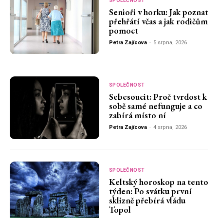
SPOLEČNOST
Senioři v horku: Jak poznat
přehřátí včas a jak rodičům
pomoct
Petra Zajícova
-
5 srpna, 2026
SPOLEČNOST
Sebesoucit: Proč tvrdost k
sobě samé nefunguje a co
zabírá místo ní
Petra Zajícova
-
4 srpna, 2026
SPOLEČNOST
Keltský horoskop na tento
týden: Po svátku první
sklizně přebírá vládu
Topol