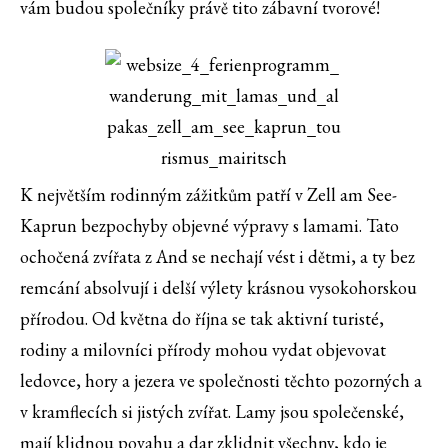
vám budou společníky právě tito zábavní tvorové!
K největším rodinným zážitkům patří v Zell am See-
Kaprun bezpochyby objevné výpravy s lamami. Tato
ochočená zvířata z And se nechají vést i dětmi, a ty bez
remcání absolvují i delší výlety krásnou vysokohorskou
přírodou. Od května do října se tak aktivní turisté,
rodiny a milovníci přírody mohou vydat objevovat
ledovce, hory a jezera ve společnosti těchto pozorných a
v kramflecích si jistých zvířat. Lamy jsou společenské,
mají klidnou povahu a dar zklidnit všechny, kdo je