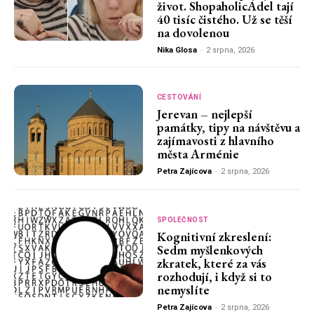
život. ShopaholicAdel tají
40 tisíc čistého. Už se těší
na dovolenou
Nika Glosa
-
2 srpna, 2026
CESTOVÁNÍ
Jerevan – nejlepší
památky, tipy na návštěvu a
zajímavosti z hlavního
města Arménie
Petra Zajícova
-
2 srpna, 2026
SPOLEČNOST
Kognitivní zkreslení:
Sedm myšlenkových
zkratek, které za vás
rozhodují, i když si to
nemyslíte
Petra Zajícova
-
2 srpna, 2026