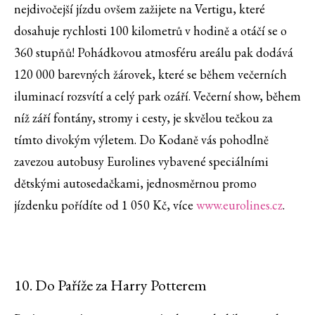
nejdivočejší jízdu ovšem zažijete na Vertigu, které
dosahuje rychlosti 100 kilometrů v hodině a otáčí se o
360 stupňů! Pohádkovou atmosféru areálu pak dodává
120 000 barevných žárovek, které se během večerních
iluminací rozsvítí a celý park ozáří. Večerní show, během
níž září fontány, stromy i cesty, je skvělou tečkou za
tímto divokým výletem. Do Kodaně vás pohodlně
zavezou autobusy Eurolines vybavené speciálními
dětskými autosedačkami, jednosměrnou promo
jízdenku pořídíte od 1 050 Kč, více
www.eurolines.cz
.
10. Do Paříže za Harry Potterem