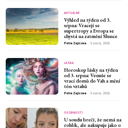
AKTUÁLNĚ
Výhled na týden od 3.
srpna: Vracejí se
supertropy a Evropa se
chystá na zatmění Slunce
Petra Zajícova
-
3 srpna, 2026
LÁSKA
Horoskop lásky na týden
od 3. srpna: Venuše se
vrací domů do Vah a mění
tón vztahů
Petra Zajícova
-
3 srpna, 2026
OSOBNOSTI
U soudu brečí, že nemá na
rohlík, ale nakupuje jako o