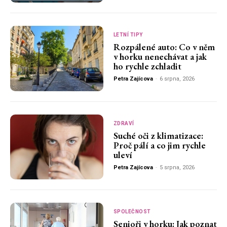
LETNÍ TIPY
Rozpálené auto: Co v něm
v horku nenechávat a jak
ho rychle zchladit
Petra Zajícova
-
6 srpna, 2026
ZDRAVÍ
Suché oči z klimatizace:
Proč pálí a co jim rychle
uleví
Petra Zajícova
-
5 srpna, 2026
SPOLEČNOST
Senioři v horku: Jak poznat