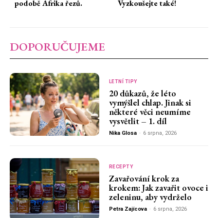
podobě Afrika řezů.
Vyzkoušejte také!
DOPORUČUJEME
LETNÍ TIPY
20 důkazů, že léto
vymýšlel chlap. Jinak si
některé věci neumíme
vysvětlit – 1. díl
Nika Glosa
-
6 srpna, 2026
RECEPTY
Zavařování krok za
krokem: Jak zavařit ovoce i
zeleninu, aby vydrželo
Petra Zajícova
-
6 srpna, 2026