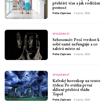
přehřátí včas a jak rodičům
pomoct
Petra Zajícova
-
5 srpna, 2026
SPOLEČNOST
Sebesoucit: Proč tvrdost k
sobě samé nefunguje a co
zabírá místo ní
Petra Zajícova
-
4 srpna, 2026
SPOLEČNOST
Keltský horoskop na tento
týden: Po svátku první
sklizně přebírá vládu
Topol
Petra Zajícova
-
4 srpna, 2026