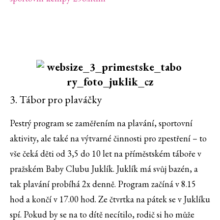
3. Tábor pro plaváčky
Pestrý program se zaměřením na plavání, sportovní
aktivity, ale také na výtvarné činnosti pro zpestření – to
vše čeká děti od 3,5 do 10 let na příměstském táboře v
pražském Baby Clubu Juklík. Juklík má svůj bazén, a
tak plavání probíhá 2x denně. Program začíná v 8.15
hod a končí v 17.00 hod. Ze čtvrtka na pátek se v Juklíku
spí. Pokud by se na to dítě necítilo, rodič si ho může