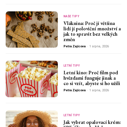
NAŠE TIPY
Vláknina: Proč jí většina
lidí jí poloviční množství a
jak to spravit bez velkých
změn
Petra Zajícova
-
1 srpna, 2026
LETNÍ TIPY
Letní kino: Proč film pod
hvězdami funguje jinak a
co si vzít, abyste si ho užili
Petra Zajícova
-
1 srpna, 2026
LETNÍ TIPY
Jak vybrat opalovací krém: