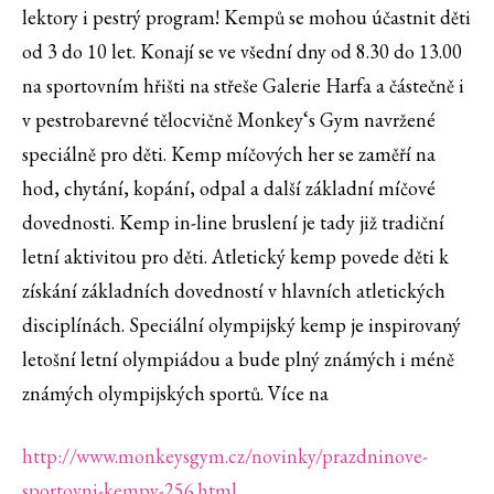
lektory i pestrý program! Kempů se mohou účastnit děti
od 3 do 10 let. Konají se ve všední dny od 8.30 do 13.00
na sportovním hřišti na střeše Galerie Harfa a částečně i
v pestrobarevné tělocvičně Monkey‘s Gym navržené
speciálně pro děti. Kemp míčových her se zaměří na
hod, chytání, kopání, odpal a další základní míčové
dovednosti. Kemp in-line bruslení je tady již tradiční
letní aktivitou pro děti. Atletický kemp povede děti k
získání základních dovedností v hlavních atletických
disciplínách. Speciální olympijský kemp je inspirovaný
letošní letní olympiádou a bude plný známých i méně
známých olympijských sportů. Více na
http://www.monkeysgym.cz/novinky/prazdninove-
sportovni-kempy-256.html