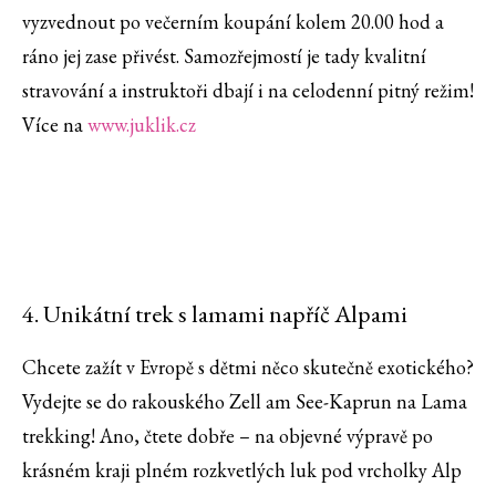
vyzvednout po večerním koupání kolem 20.00 hod a
ráno jej zase přivést. Samozřejmostí je tady kvalitní
stravování a instruktoři dbají i na celodenní pitný režim!
Více na
www.juklik.cz
4. Unikátní trek s lamami napříč Alpami
Chcete zažít v Evropě s dětmi něco skutečně exotického?
Vydejte se do rakouského Zell am See-Kaprun na Lama
trekking! Ano, čtete dobře – na objevné výpravě po
krásném kraji plném rozkvetlých luk pod vrcholky Alp