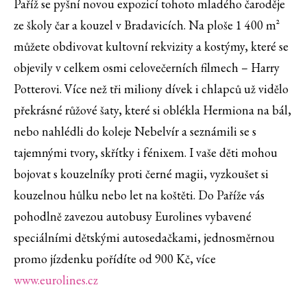
Paříž se pyšní novou expozicí tohoto mladého čaroděje
ze školy čar a kouzel v Bradavicích. Na ploše 1 400 m²
můžete obdivovat kultovní rekvizity a kostýmy, které se
objevily v celkem osmi celovečerních filmech – Harry
Potterovi. Více než tři miliony dívek i chlapců už vidělo
překrásné růžové šaty, které si oblékla Hermiona na bál,
nebo nahlédli do koleje Nebelvír a seznámili se s
tajemnými tvory, skřítky i fénixem. I vaše děti mohou
bojovat s kouzelníky proti černé magii, vyzkoušet si
kouzelnou hůlku nebo let na koštěti. Do Paříže vás
pohodlně zavezou autobusy Eurolines vybavené
speciálními dětskými autosedačkami, jednosměrnou
promo jízdenku pořídíte od 900 Kč, více
www.eurolines.cz