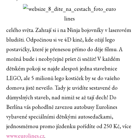
celého světa. Zahrají si i na Ninja bojovníky v laserovém
bludišti. Odpočinou si ve 4D kině, kde ožijí lego
postavičky, které je přenesou přímo do děje filmu. A
možná bude i neobyčejně pršet či sněžit! V každém
dětském pokoji se najde alespoň jedna stavebnice
LEGO, ale 5 milionů lego kostiček by se do vašeho
domova jistě nevešlo. Tady je uvidíte sestavené do
důmyslných staveb, nad nimiž se až tají dech! Do
Berlína vás pohodlně zavezou autobusy Eurolines
vybavené speciálními dětskými autosedačkami,
jednosměrnou promo jízdenku pořídíte od 250 Kč, více
www.eurolines.cz
.