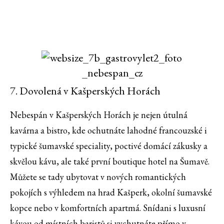
7. Dovolená v Kašperských Horách
Nebespán v Kašperských Horách je nejen útulná
kavárna a bistro, kde ochutnáte lahodné francouzské i
typické šumavské speciality, poctivé domácí zákusky a
skvělou kávu, ale také první boutique hotel na Šumavě.
Můžete se tady ubytovat v nových romantických
pokojích s výhledem na hrad Kašperk, okolní šumavské
kopce nebo v komfortních apartmá. Snídani s luxusní
kávou od místních baristů si vychutnáte přímo v