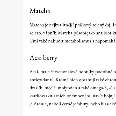
Matcha
Matcha je nejkvalitnější práškový zelený čaj. T
železo, vápník. Matcha působí jako antibioti
Umí také nabudit metabolismus a napomáhá p
Acai berry
Acai, malé červenofialové bobulky podobné 
antioxidantů. Kromě nich obsahují také chrom,
draslík, měď či molybden a také omega-3, -6 a 
kardiovaskulárních onemocnění, navíc bojují 
je Aronie, neboli černé jeřabiny, nebo klasick