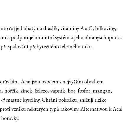
ento čaj je bohatý na draslík, vitaminy A a C, bílkoviny,
kum a podporuje imunitní systém a jeho obranyschopnost.
ři spalování přebytečného tělesného tuku.
borůvkám. Acai jsou ovocem s nejvyšším obsahem
 hořčík, zinek, železo, vápník, bor, fosfor, mangan,
-9 mastné kyseliny. Chrání pokožku, snižují riziko
proti vzniku některých typů rakoviny. Alternativou k Acai
é borůvky.