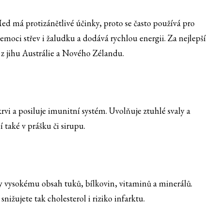
 Med má protizánětlivé účinky, proto se často používá pro
moci střev i žaludku a dodává rychlou energii. Za nejlepší
 jihu Austrálie a Nového Zélandu.
krvi a posiluje imunitní systém. Uvolňuje ztuhlé svaly a
í také v prášku či sirupu.
y vysokému obsah tuků, bílkovin, vitaminů a minerálů.
ižujete tak cholesterol i riziko infarktu.