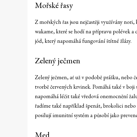
Mořské řasy
Z mořských řas jsou nejčastěji využívány nori, 
wakame, které se hodí na přípravu polévek a d
jód, který napomáhá fungování štítné žlázy.
Zelený ječmen
Zelený ječmen, ať už v podobě prášku, nebo če
tvorbě červených krvinek. Pomáhá také v boj
napomáhá léčit také vředová onemocnění žalud
řadíme také například špenát, brokolici nebo ř
posilují imunitní systém a působí jako prevenc
Med