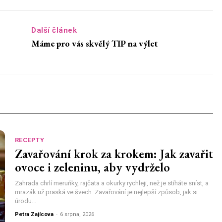
Další článek
Máme pro vás skvělý TIP na výlet
RECEPTY
Zavařování krok za krokem: Jak zavařit
ovoce i zeleninu, aby vydrželo
Zahrada chrlí meruňky, rajčata a okurky rychleji, než je stíháte sníst, a
mrazák už praská ve švech. Zavařování je nejlepší způsob, jak si
úrodu...
Petra Zajícova
-
6 srpna, 2026