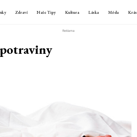
nky
Zdraví
Naše Tipy
Kultura
Láska
Móda
Krás
Reklama
rpotraviny