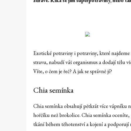
zdravé. Říká se jim superpotraviny, nebo ta
Exotické potraviny i potraviny, které najdeme 
stravu, nabudí váš organismus a dodají tělu v
Víte, o čem je řeč? A jak se správně jí?
Chia semínka
Chia semínka obsahují pětkrát více vápníku ne
hořčíku než brokolice. Chia semínka oceníte, 
tkání během těhotenství a kojení a podporují