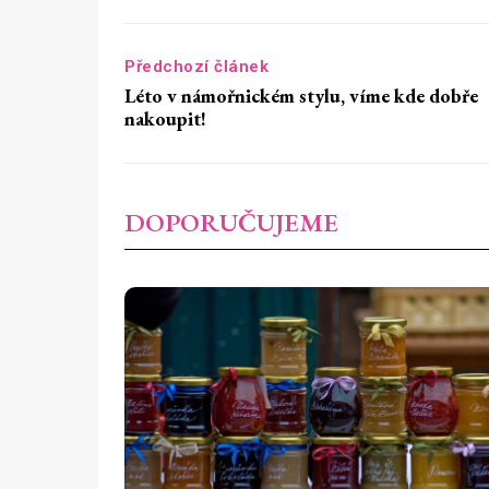
Předchozí článek
Léto v námořnickém stylu, víme kde dobře
nakoupit!
DOPORUČUJEME