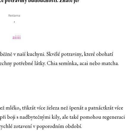
ké potraviny budoucnosti. Znáte je?
Reklama
'
běžně v naší kuchyni. Skvělé potraviny, které obohatí
šechny potřebné látky. Chia semínka, acai nebo matcha.
ž mléko, třikrát více železa než špenát a patnáctkrát více
při boji s nadbytečnými kily, ale také pomohou regeneraci
 rychlé zotavení v poporodním období.