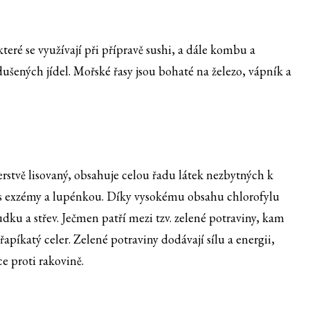
které se využívají při přípravě sushi, a dále kombu a
ušených jídel. Mořské řasy jsou bohaté na železo, vápník a
rstvě lisovaný, obsahuje celou řadu látek nezbytných k
i s exzémy a lupénkou. Díky vysokému obsahu chlorofylu
ku a střev. Ječmen patří mezi tzv. zelené potraviny, kam
apíkatý celer. Zelené potraviny dodávají sílu a energii,
e proti rakovině.