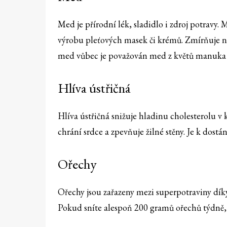
Med je přírodní lék, sladidlo i zdroj potravy.
výrobu pleťových masek či krémů. Zmírňuje ne
med vůbec je považován med z květů manuka z
Hlíva ústřičná
Hlíva ústřičná snižuje hladinu cholesterolu v 
chrání srdce a zpevňuje žilné stěny. Je k dostán
Ořechy
Ořechy jsou zařazeny mezi superpotraviny dík
Pokud sníte alespoň 200 gramů ořechů týdně, sn