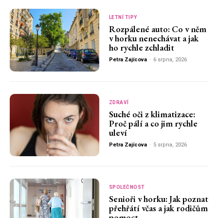
LETNÍ TIPY
Rozpálené auto: Co v něm
v horku nenechávat a jak
ho rychle zchladit
Petra Zajícova
-
6 srpna, 2026
ZDRAVÍ
Suché oči z klimatizace:
Proč pálí a co jim rychle
uleví
Petra Zajícova
-
5 srpna, 2026
SPOLEČNOST
Senioři v horku: Jak poznat
přehřátí včas a jak rodičům
pomoct