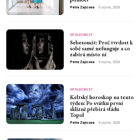
Petra Zajícova
-
5 srpna, 2026
SPOLEČNOST
Sebesoucit: Proč tvrdost k
sobě samé nefunguje a co
zabírá místo ní
Petra Zajícova
-
4 srpna, 2026
SPOLEČNOST
Keltský horoskop na tento
týden: Po svátku první
sklizně přebírá vládu
Topol
Petra Zajícova
-
4 srpna, 2026