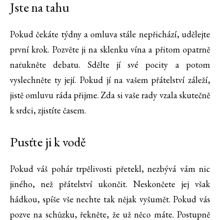
Jste na tahu
Pokud čekáte týdny a omluva stále nepřichází, udělejte
první krok. Pozvěte ji na sklenku vína a přitom opatrně
naťukněte debatu. Sdělte jí své pocity a potom
vyslechněte ty její. Pokud jí na vašem přátelství záleží,
jistě omluvu ráda přijme. Zda si vaše rady vzala skutečně
k srdci, zjistíte časem.
Pusťte ji k vodě
Pokud váš pohár trpělivosti přetekl, nezbývá vám nic
jiného, než přátelství ukončit. Neskončete jej však
hádkou, spíše vše nechte tak nějak vyšumět. Pokud vás
pozve na schůzku, řekněte, že už něco máte. Postupně