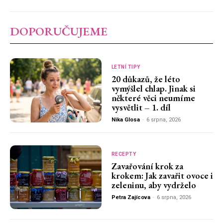
DOPORUČUJEME
LETNÍ TIPY
20 důkazů, že léto
vymýšlel chlap. Jinak si
některé věci neumíme
vysvětlit – 1. díl
Nika Glosa
-
6 srpna, 2026
RECEPTY
Zavařování krok za
krokem: Jak zavařit ovoce i
zeleninu, aby vydrželo
Petra Zajícova
-
6 srpna, 2026