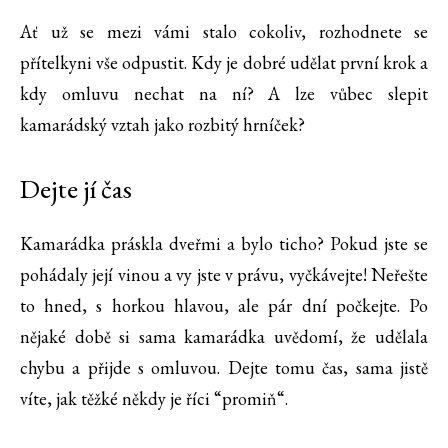
Ať už se mezi vámi stalo cokoliv, rozhodnete se
přítelkyni vše odpustit. Kdy je dobré udělat první krok a
kdy omluvu nechat na ní? A lze vůbec slepit
kamarádský vztah jako rozbitý hrníček?
Dejte jí čas
Kamarádka práskla dveřmi a bylo ticho? Pokud jste se
pohádaly její vinou a vy jste v právu, vyčkávejte! Neřešte
to hned, s horkou hlavou, ale pár dní počkejte. Po
nějaké době si sama kamarádka uvědomí, že udělala
chybu a přijde s omluvou. Dejte tomu čas, sama jistě
víte, jak těžké někdy je říci “promiň“.