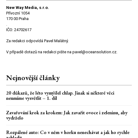
New Way Media, s.r.o.
Přívozní 1054
170 00 Praha
.
IČO: 24702617
Za redakci odpovídá Pavel Malátný.
V případě dotazů na redakci pište na pavel@oceansolution.cz.
Nejnovější články
20 důkazů, že léto vymýšlel chlap. Jinak si některé věci
neumíme vysvětlit – 1. díl
Zavařování krok za krokem: Jak zavařit ovoce i zeleninu, aby
vydrželo
Rozpálené auto: Co v něm v horku nenechávat a jak ho rychle
zchladit