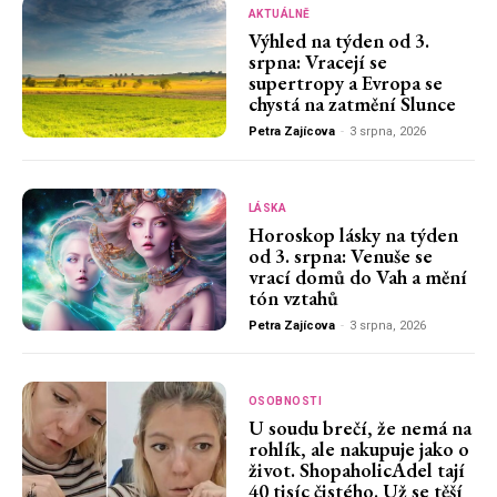
AKTUÁLNĚ
Výhled na týden od 3.
srpna: Vracejí se
supertropy a Evropa se
chystá na zatmění Slunce
Petra Zajícova
-
3 srpna, 2026
LÁSKA
Horoskop lásky na týden
od 3. srpna: Venuše se
vrací domů do Vah a mění
tón vztahů
Petra Zajícova
-
3 srpna, 2026
OSOBNOSTI
U soudu brečí, že nemá na
rohlík, ale nakupuje jako o
život. ShopaholicAdel tají
40 tisíc čistého. Už se těší