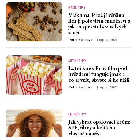
NAŠE TIPY
Vláknina: Proč jí většina
lidí jí poloviční množství a
jak to spravit bez velkých
změn
Petra Zajícova
-
1 srpna, 2026
LETNÍ TIPY
Letní kino: Proč film pod
hvězdami funguje jinak a
co si vzít, abyste si ho užili
Petra Zajícova
-
1 srpna, 2026
LETNÍ TIPY
Jak vybrat opalovací krém:
SPF, filtry a kolik ho
vlastně nanést