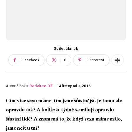
Sdílet článek
Facebook
X
Pinterest
Autor článku:
Redakce DŽ
14 listopadu, 2016
Čím více sexu máme, tím jsme šťastnější. Je tomu ale
opravdu tak? A kolikrát týdně se milují opravdu
šťastní lidé? A znamená to, že když sexu máme málo,
jsme nešťastní?