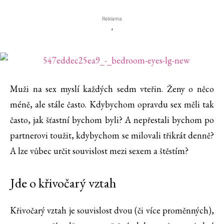
Reklama
'
Muži na sex myslí každých sedm vteřin. Ženy o něco
méně, ale stále často. Kdybychom opravdu sex měli tak
často, jak šťastní bychom byli? A nepřestali bychom po
partnerovi toužit, kdybychom se milovali třikrát denně?
A lze vůbec určit souvislost mezi sexem a štěstím?
Jde o křivočarý vztah
Křivočarý vztah je souvislost dvou (či více proměnných),