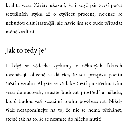
kvalita sexu. Závěry ukazují, že i když pár zvýší počet
sexuálních styků až o čtyřicet procent, nejenže se
nebudou cítit šťastnější, ale navíc jim sex bude připadat
méně kvalitní.
Jak to tedy je?
I když se vědecké výzkumy v některých faktech
rozcházejí, obecně se dá říci, že sex prospívá pocitu
štěstí i vztahu. Abyste se však ke štěstí prostřednictvím
sexu dopracovali, musíte budovat prostředí a náladu,
které budou vaši sexuální touhu povzbuzovat. Nikdy
však nezapomínejte na to, že nic se nemá přehánět,
stejně tak na to, že se nesmíte do ničeho nutit!