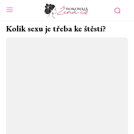
Kolik sexu je třeba ke štěstí?