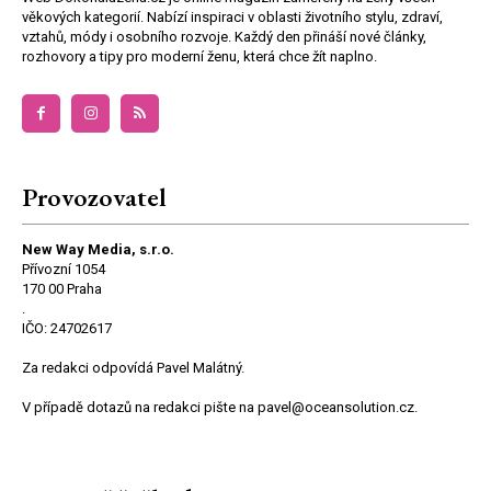
věkových kategorií. Nabízí inspiraci v oblasti životního stylu, zdraví,
vztahů, módy i osobního rozvoje. Každý den přináší nové články,
rozhovory a tipy pro moderní ženu, která chce žít naplno.
Provozovatel
New Way Media, s.r.o.
Přívozní 1054
170 00 Praha
.
IČO: 24702617
Za redakci odpovídá Pavel Malátný.
V případě dotazů na redakci pište na pavel@oceansolution.cz.