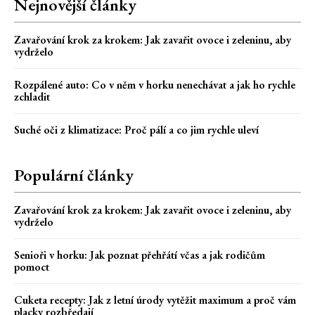
Nejnovější články
Zavařování krok za krokem: Jak zavařit ovoce i zeleninu, aby
vydrželo
Rozpálené auto: Co v něm v horku nenechávat a jak ho rychle
zchladit
Suché oči z klimatizace: Proč pálí a co jim rychle uleví
Populární články
Zavařování krok za krokem: Jak zavařit ovoce i zeleninu, aby
vydrželo
Senioři v horku: Jak poznat přehřátí včas a jak rodičům
pomoct
Cuketa recepty: Jak z letní úrody vytěžit maximum a proč vám
placky rozbředají