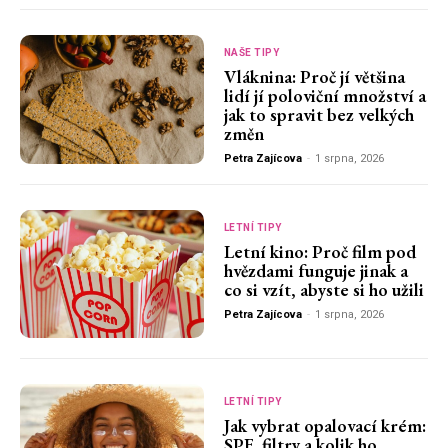
NAŠE TIPY
Vláknina: Proč jí většina
lidí jí poloviční množství a
jak to spravit bez velkých
změn
Petra Zajícova
-
1 srpna, 2026
LETNÍ TIPY
Letní kino: Proč film pod
hvězdami funguje jinak a
co si vzít, abyste si ho užili
Petra Zajícova
-
1 srpna, 2026
LETNÍ TIPY
Jak vybrat opalovací krém:
SPF, filtry a kolik ho